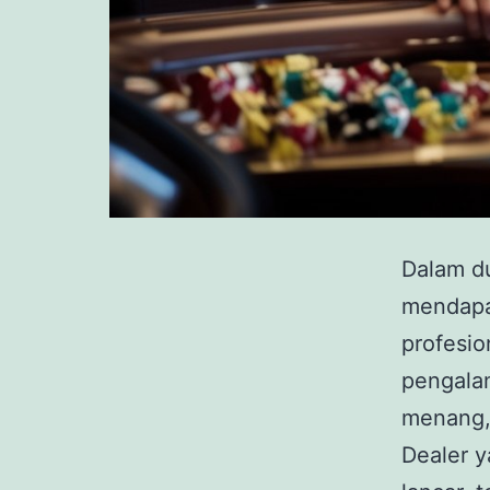
Dalam du
mendapa
profesio
pengala
menang, 
Dealer y