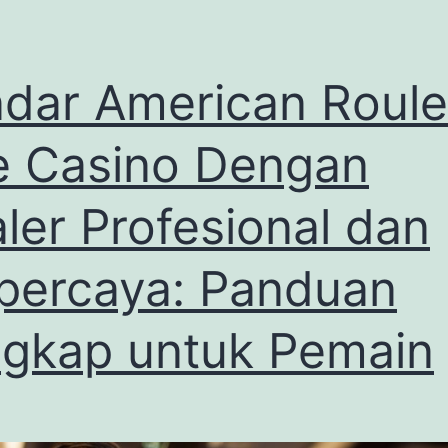
dar American Roule
e Casino Dengan
ler Profesional dan
percaya: Panduan
gkap untuk Pemain