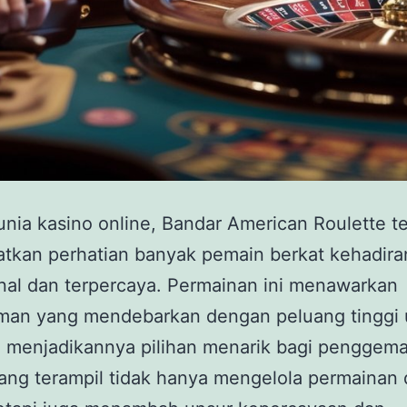
nia kasino online, Bandar American Roulette t
tkan perhatian banyak pemain berkat kehadira
nal dan terpercaya. Permainan ini menawarkan
man yang mendebarkan dengan peluang tinggi 
menjadikannya pilihan menarik bagi penggemar
ang terampil tidak hanya mengelola permainan