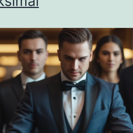
simal