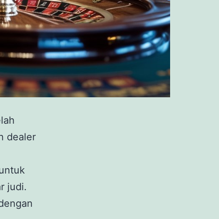
elah
n dealer
untuk
 judi.
 dengan