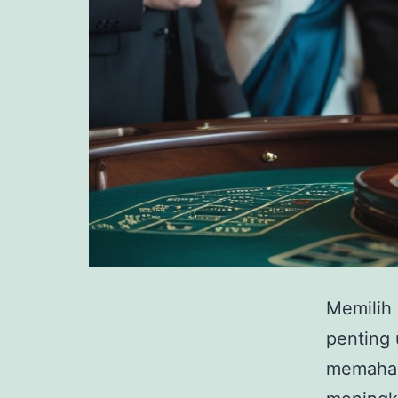
Memilih 
penting
memaham