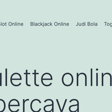
lot Online
Blackjack Online
Judi Bola
Tog
ulette onl
percaya