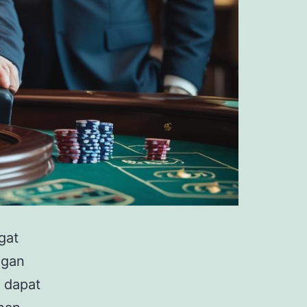
gat
ngan
 dapat