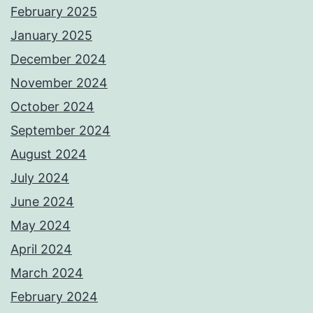
February 2025
January 2025
December 2024
November 2024
October 2024
September 2024
August 2024
July 2024
June 2024
May 2024
April 2024
March 2024
February 2024