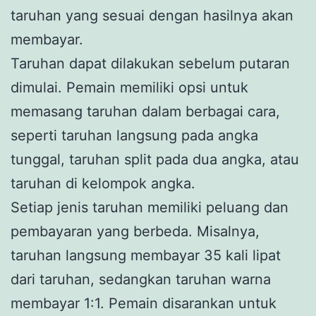
taruhan yang sesuai dengan hasilnya akan
membayar.
Taruhan dapat dilakukan sebelum putaran
dimulai. Pemain memiliki opsi untuk
memasang taruhan dalam berbagai cara,
seperti taruhan langsung pada angka
tunggal, taruhan split pada dua angka, atau
taruhan di kelompok angka.
Setiap jenis taruhan memiliki peluang dan
pembayaran yang berbeda. Misalnya,
taruhan langsung membayar 35 kali lipat
dari taruhan, sedangkan taruhan warna
membayar 1:1. Pemain disarankan untuk