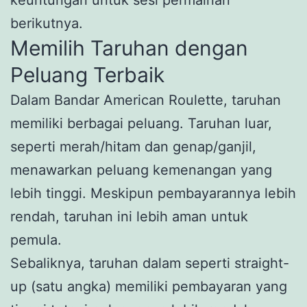
keuntungan untuk sesi permainan
berikutnya.
Memilih Taruhan dengan
Peluang Terbaik
Dalam Bandar American Roulette, taruhan
memiliki berbagai peluang. Taruhan luar,
seperti merah/hitam dan genap/ganjil,
menawarkan peluang kemenangan yang
lebih tinggi. Meskipun pembayarannya lebih
rendah, taruhan ini lebih aman untuk
pemula.
Sebaliknya, taruhan dalam seperti straight-
up (satu angka) memiliki pembayaran yang