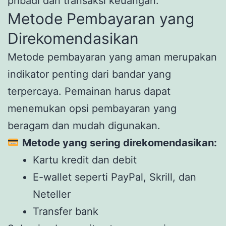
pribadi dan transaksi keuangan.
Metode Pembayaran yang
Direkomendasikan
Metode pembayaran yang aman merupakan
indikator penting dari bandar yang
terpercaya. Pemainan harus dapat
menemukan opsi pembayaran yang
beragam dan mudah digunakan.
Metode yang sering direkomendasikan:
Kartu kredit dan debit
E-wallet seperti PayPal, Skrill, dan
Neteller
Transfer bank