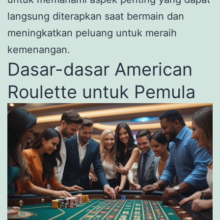
langsung diterapkan saat bermain dan
meningkatkan peluang untuk meraih
kemenangan.
Dasar-dasar American
Roulette untuk Pemula