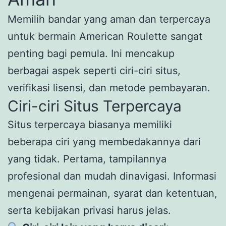
Memilih bandar yang aman dan terpercaya
untuk bermain American Roulette sangat
penting bagi pemula. Ini mencakup
berbagai aspek seperti ciri-ciri situs,
verifikasi lisensi, dan metode pembayaran.
Ciri-ciri Situs Terpercaya
Situs terpercaya biasanya memiliki
beberapa ciri yang membedakannya dari
yang tidak. Pertama, tampilannya
profesional dan mudah dinavigasi. Informasi
mengenai permainan, syarat dan ketentuan,
serta kebijakan privasi harus jelas.