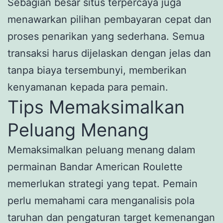
Sebagian besar situs terpercaya juga
menawarkan pilihan pembayaran cepat dan
proses penarikan yang sederhana. Semua
transaksi harus dijelaskan dengan jelas dan
tanpa biaya tersembunyi, memberikan
kenyamanan kepada para pemain.
Tips Memaksimalkan
Peluang Menang
Memaksimalkan peluang menang dalam
permainan Bandar American Roulette
memerlukan strategi yang tepat. Pemain
perlu memahami cara menganalisis pola
taruhan dan pengaturan target kemenangan