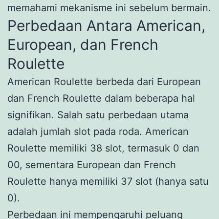
memahami mekanisme ini sebelum bermain.
Perbedaan Antara American,
European, dan French
Roulette
American Roulette berbeda dari European
dan French Roulette dalam beberapa hal
signifikan. Salah satu perbedaan utama
adalah jumlah slot pada roda. American
Roulette memiliki 38 slot, termasuk 0 dan
00, sementara European dan French
Roulette hanya memiliki 37 slot (hanya satu
0).
Perbedaan ini mempengaruhi peluang