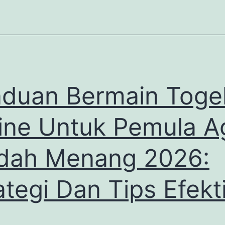
Tanpa
Potongan
2026:
Panduan
Lengkap
duan Bermain Toge
untuk
Pemain
ine Untuk Pemula A
Wisata
Togel
dah Menang 2026:
ategi Dan Tips Efekti