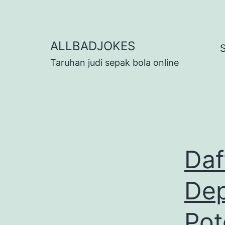
Skip
to
content
ALLBADJOKES
S
Taruhan judi sepak bola online
Daf
Dep
Pot