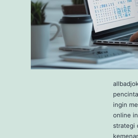
allbadjo
pencinta
ingin m
online 
strategi
kemenan