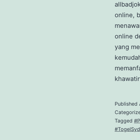
allbadj
online, 
menawark
online d
yang men
kemudah
memanfa
khawati
Published
Categoriz
Tagged
#P
#TogelSyd