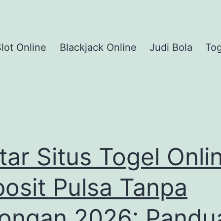
lot Online
Blackjack Online
Judi Bola
Tog
tar Situs Togel Onli
osit Pulsa Tanpa
ongan 2026: Pandu