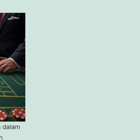
a dalam
h