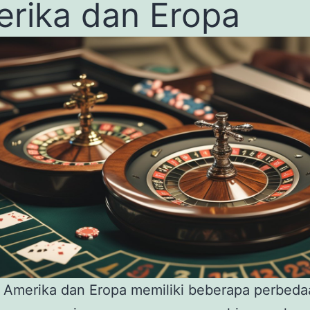
rika dan Eropa
 Amerika dan Eropa memiliki beberapa perbeda