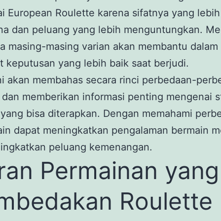
 European Roulette karena sifatnya yang lebih
na dan peluang yang lebih menguntungkan. Me
rja masing-masing varian akan membantu dalam
keputusan yang lebih baik saat berjudi.
ini akan membahas secara rinci perbedaan-per
 dan memberikan informasi penting mengenai st
 yang bisa diterapkan. Dengan memahami perb
main dapat meningkatkan pengalaman bermain m
ingkatkan peluang kemenangan.
ran Permainan yang
bedakan Roulette