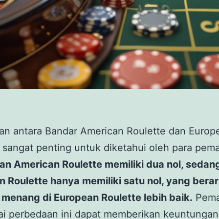
an antara Bandar American Roulette dan Europ
 sangat penting untuk diketahui oleh para pemai
an American Roulette memiliki dua nol, sedan
 Roulette hanya memiliki satu nol, yang berar
menang di European Roulette lebih baik.
Pem
i perbedaan ini dapat memberikan keuntungan