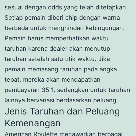
sesuai dengan odds yang telah ditetapkan.
Setiap pemain diberi chip dengan warna
berbeda untuk menghindari kebingungan.
Pemain harus memperhatikan waktu
taruhan karena dealer akan menutup
taruhan setelah satu titik waktu. Jika
pemain memasang taruhan pada angka
tepat, mereka akan mendapatkan
pembayaran 35:1, sedangkan untuk taruhan
lainnya bervariasi berdasarkan peluang.
Jenis Taruhan dan Peluang
Kemenangan
American Roulette menawarkan berbagai