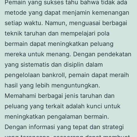
Pemain yang sukses tahu bahwa tidak ada
metode yang dapat menjamin kemenangan
setiap waktu. Namun, menguasai berbagai
teknik taruhan dan mempelajari pola
bermain dapat meningkatkan peluang
mereka untuk menang. Dengan pendekatan
yang sistematis dan disiplin dalam
pengelolaan bankroll, pemain dapat meraih
hasil yang lebih menguntungkan.
Memahami berbagai jenis taruhan dan
peluang yang terkait adalah kunci untuk
meningkatkan pengalaman bermain.
Dengan informasi yang tepat dan strategi