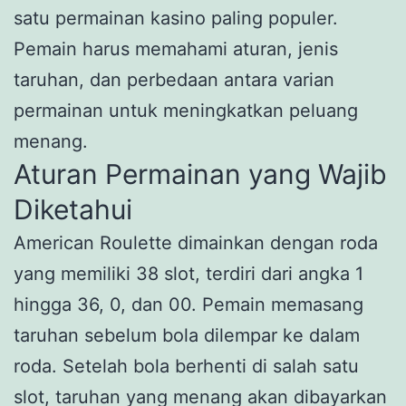
satu permainan kasino paling populer.
Pemain harus memahami aturan, jenis
taruhan, dan perbedaan antara varian
permainan untuk meningkatkan peluang
menang.
Aturan Permainan yang Wajib
Diketahui
American Roulette dimainkan dengan roda
yang memiliki 38 slot, terdiri dari angka 1
hingga 36, 0, dan 00. Pemain memasang
taruhan sebelum bola dilempar ke dalam
roda. Setelah bola berhenti di salah satu
slot, taruhan yang menang akan dibayarkan