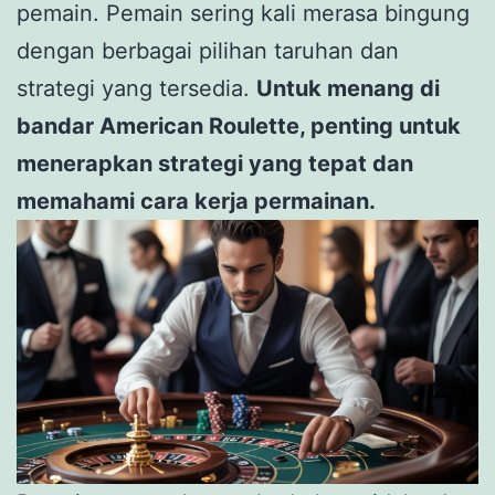
pemain. Pemain sering kali merasa bingung
dengan berbagai pilihan taruhan dan
strategi yang tersedia.
Untuk menang di
bandar American Roulette, penting untuk
menerapkan strategi yang tepat dan
memahami cara kerja permainan.