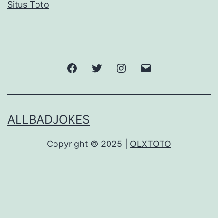
Situs Toto
Facebook
Twitter
Instagram
Email
ALLBADJOKES
Copyright © 2025 |
OLXTOTO