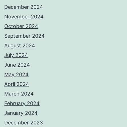
December 2024
November 2024
October 2024
September 2024
August 2024
July 2024
June 2024
May 2024
April 2024
March 2024
February 2024
January 2024
December 2023