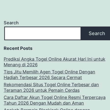
Search
Search
Recent Posts
Prediksi Angka Togel Online Akurat Hari Ini untuk
Menang di 2026
Tips Jitu Memilih Agen Togel Online Dengan
Hadiah Terbesar 2026 Secara Cermat
Rekomendasi Situs Togel Online Terbesar dan
Teraman 2026 untuk Pemain Cerdas
Cara Daftar Akun Togel Online Resmi Terpercaya
Tahun 2026 Dengan Mudah dan Aman