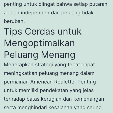
penting untuk diingat bahwa setiap putaran
adalah independen dan peluang tidak
berubah.
Tips Cerdas untuk
Mengoptimalkan
Peluang Menang
Menerapkan strategi yang tepat dapat
meningkatkan peluang menang dalam
permainan American Roulette. Penting
untuk memiliki pendekatan yang jelas
terhadap batas kerugian dan kemenangan
serta menghindari kesalahan yang sering