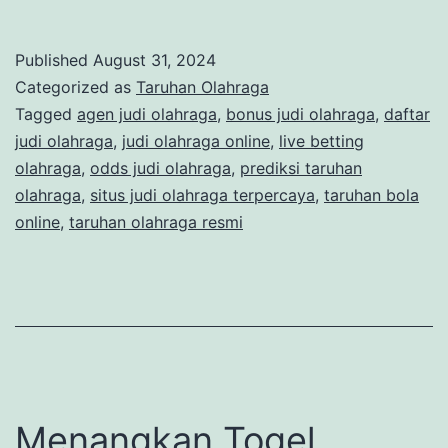
Lengkap
Taruhan
Published
August 31, 2024
Olahraga
Categorized as
Taruhan Olahraga
Online
Tagged
agen judi olahraga
,
bonus judi olahraga
,
daftar
judi olahraga
,
judi olahraga online
,
live betting
di
olahraga
,
odds judi olahraga
,
prediksi taruhan
Indonesia
olahraga
,
situs judi olahraga terpercaya
,
taruhan bola
online
,
taruhan olahraga resmi
Menangkan Togel