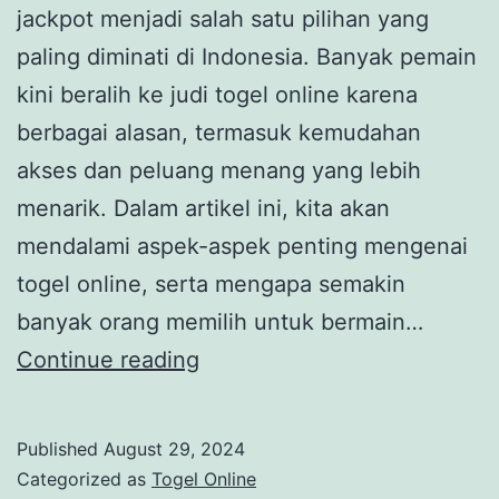
jackpot menjadi salah satu pilihan yang
paling diminati di Indonesia. Banyak pemain
kini beralih ke judi togel online karena
berbagai alasan, termasuk kemudahan
akses dan peluang menang yang lebih
menarik. Dalam artikel ini, kita akan
mendalami aspek-aspek penting mengenai
togel online, serta mengapa semakin
banyak orang memilih untuk bermain…
Raih
Continue reading
Togel
Online
Published
August 29, 2024
Jackpot
Categorized as
Togel Online