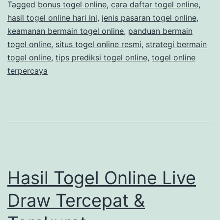
Besar
Tagged
bonus togel online
,
cara daftar togel online
,
hasil togel online hari ini
,
jenis pasaran togel online
,
di
keamanan bermain togel online
,
panduan bermain
Indonesia
togel online
,
situs togel online resmi
,
strategi bermain
togel online
,
tips prediksi togel online
,
togel online
terpercaya
Hasil Togel Online Live
Draw Tercepat &