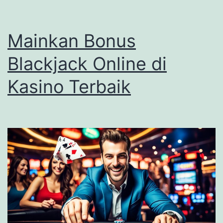
Mainkan Bonus
Blackjack Online di
Kasino Terbaik