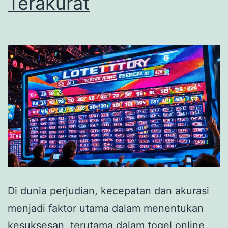
Terakurat
Di dunia perjudian, kecepatan dan akurasi
menjadi faktor utama dalam menentukan
kesuksesan, terutama dalam togel online