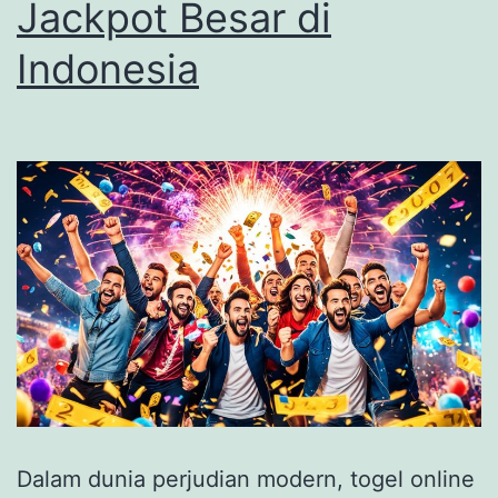
Jackpot Besar di
Indonesia
Dalam dunia perjudian modern, togel online