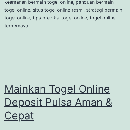
keamanan bermain togel online
,
panduan bermain
&
togel online
,
situs togel online resmi
,
strategi bermain
Terakurat
togel online
,
tips prediksi togel online
,
togel online
terpercaya
Mainkan Togel Online
Deposit Pulsa Aman &
Cepat