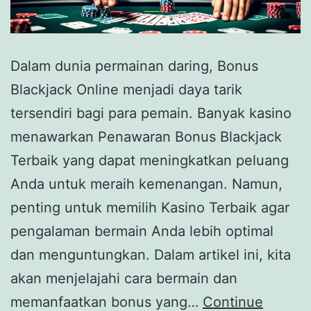
Dalam dunia permainan daring, Bonus
Blackjack Online menjadi daya tarik
tersendiri bagi para pemain. Banyak kasino
menawarkan Penawaran Bonus Blackjack
Terbaik yang dapat meningkatkan peluang
Anda untuk meraih kemenangan. Namun,
penting untuk memilih Kasino Terbaik agar
pengalaman bermain Anda lebih optimal
dan menguntungkan. Dalam artikel ini, kita
akan menjelajahi cara bermain dan
memanfaatkan bonus yang…
Continue