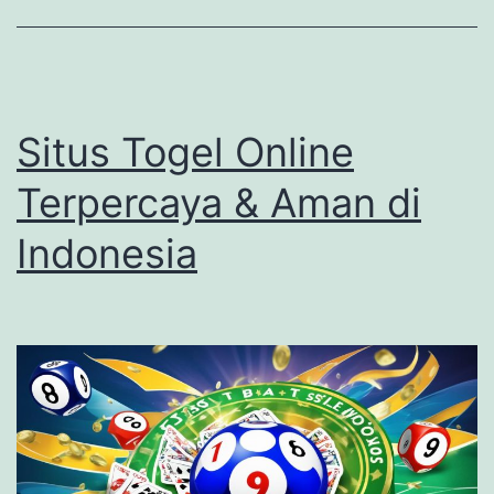
Situs Togel Online
Terpercaya & Aman di
Indonesia