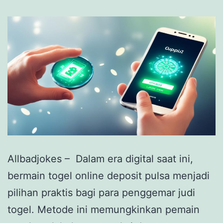
Allbadjokes – Dalam era digital saat ini,
bermain togel online deposit pulsa menjadi
pilihan praktis bagi para penggemar judi
togel. Metode ini memungkinkan pemain