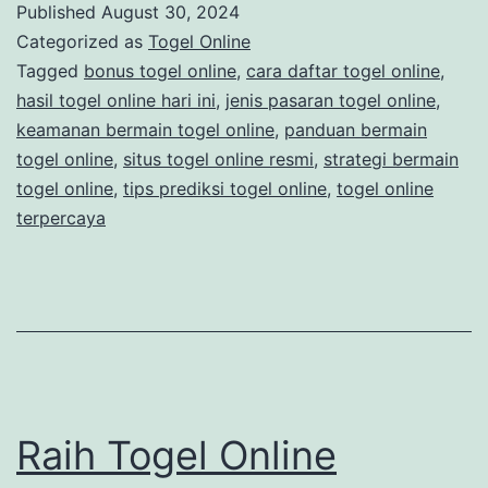
Published
August 30, 2024
Hadiah
Categorized as
Togel Online
Besar
Tagged
bonus togel online
,
cara daftar togel online
,
hasil togel online hari ini
,
jenis pasaran togel online
,
–
keamanan bermain togel online
,
panduan bermain
Raih
togel online
,
situs togel online resmi
,
strategi bermain
Kemenangan!
togel online
,
tips prediksi togel online
,
togel online
terpercaya
Raih Togel Online