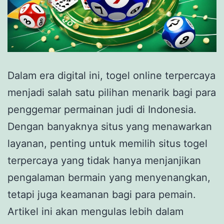
Dalam era digital ini, togel online terpercaya
menjadi salah satu pilihan menarik bagi para
penggemar permainan judi di Indonesia.
Dengan banyaknya situs yang menawarkan
layanan, penting untuk memilih situs togel
terpercaya yang tidak hanya menjanjikan
pengalaman bermain yang menyenangkan,
tetapi juga keamanan bagi para pemain.
Artikel ini akan mengulas lebih dalam