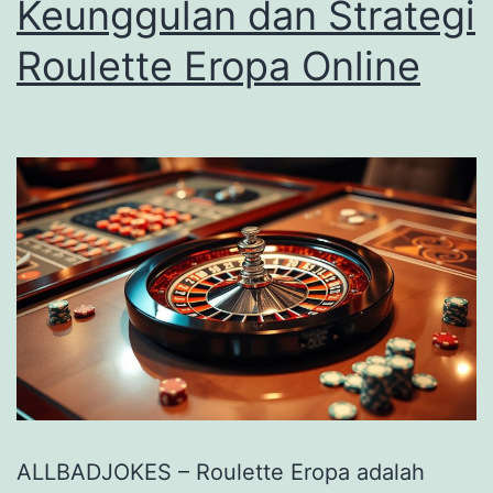
Keunggulan dan Strategi
Roulette Eropa Online
ALLBADJOKES – Roulette Eropa adalah