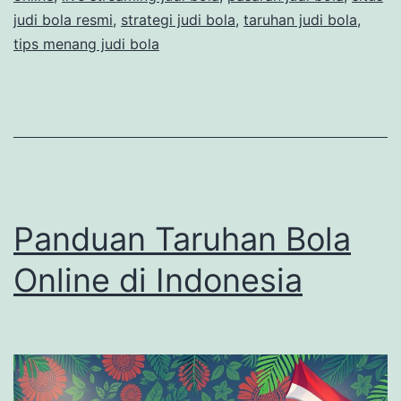
Ind
judi bola resmi
,
strategi judi bola
,
taruhan judi bola
,
tips menang judi bola
Panduan Taruhan Bola
Online di Indonesia