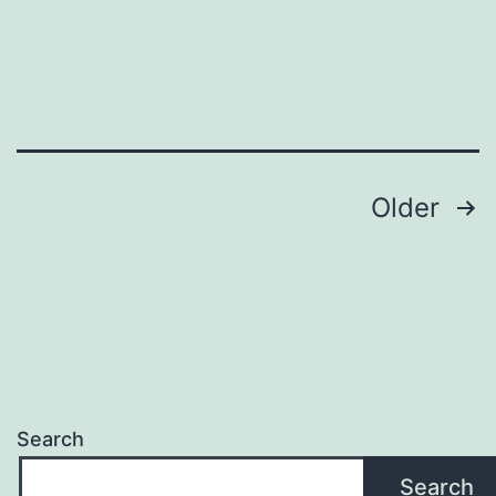
Posts
Older
pagination
Search
Search