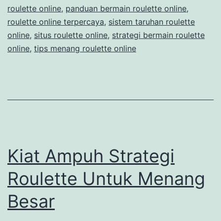
roulette online
,
panduan bermain roulette online
,
roulette online terpercaya
,
sistem taruhan roulette
online
,
situs roulette online
,
strategi bermain roulette
online
,
tips menang roulette online
Kiat Ampuh Strategi
Roulette Untuk Menang
Besar