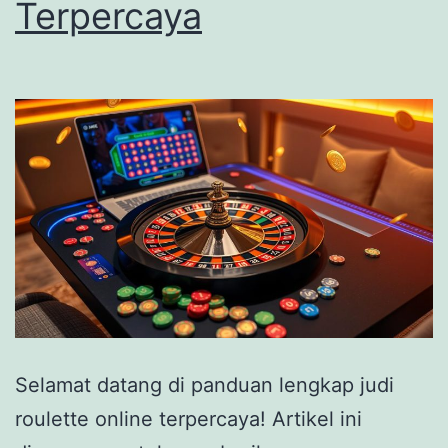
Terpercaya
Selamat datang di panduan lengkap judi
roulette online terpercaya! Artikel ini