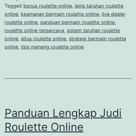
Terpercaya
Tagged
bonus roulette online
,
jenis taruhan roulette
online
,
keamanan bermain roulette online
,
live dealer
roulette online
,
panduan bermain roulette online
,
roulette online terpercaya
,
sistem taruhan roulette
online
,
situs roulette online
,
strategi bermain roulette
online
,
tips menang roulette online
Panduan Lengkap Judi
Roulette Online