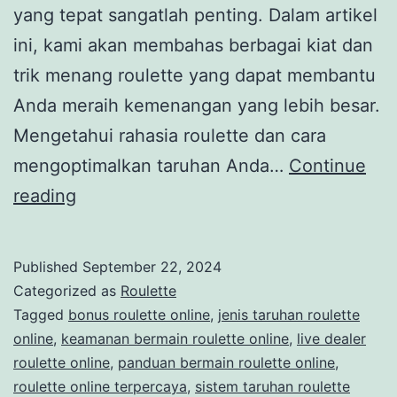
yang tepat sangatlah penting. Dalam artikel
ini, kami akan membahas berbagai kiat dan
trik menang roulette yang dapat membantu
Anda meraih kemenangan yang lebih besar.
Mengetahui rahasia roulette dan cara
mengoptimalkan taruhan Anda…
Continue
Kiat
reading
Ampuh
Strategi
Published
September 22, 2024
Roulette
Categorized as
Roulette
Untuk
Tagged
bonus roulette online
,
jenis taruhan roulette
online
,
keamanan bermain roulette online
,
live dealer
Menang
roulette online
,
panduan bermain roulette online
,
Besar
roulette online terpercaya
,
sistem taruhan roulette