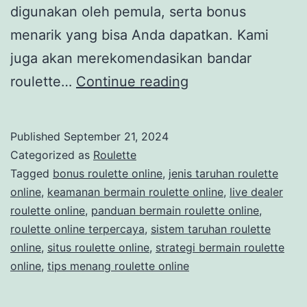
digunakan oleh pemula, serta bonus
menarik yang bisa Anda dapatkan. Kami
juga akan merekomendasikan bandar
Mainkan
roulette…
Continue reading
Roulette
Online
Published
September 21, 2024
Terbaik
Categorized as
Roulette
di
Tagged
bonus roulette online
,
jenis taruhan roulette
online
,
keamanan bermain roulette online
,
live dealer
Indonesia
roulette online
,
panduan bermain roulette online
,
roulette online terpercaya
,
sistem taruhan roulette
online
,
situs roulette online
,
strategi bermain roulette
online
,
tips menang roulette online