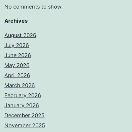
No comments to show.
Archives
August 2026
July 2026
June 2026
May 2026
April 2026
March 2026
February 2026
January 2026
December 2025
November 2025