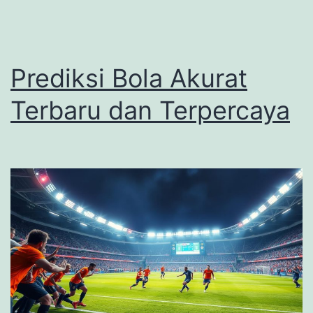
Prediksi Bola Akurat
Terbaru dan Terpercaya