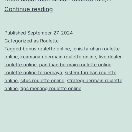
Mainkan
Continue reading
Roulette
Live
Published
September 27, 2024
Terbaik
Categorized as
Roulette
di
Tagged
bonus roulette online
,
jenis taruhan roulette
online
,
keamanan bermain roulette online
,
live dealer
Indonesia
roulette online
,
panduan bermain roulette online
,
roulette online terpercaya
,
sistem taruhan roulette
online
,
situs roulette online
,
strategi bermain roulette
online
,
tips menang roulette online