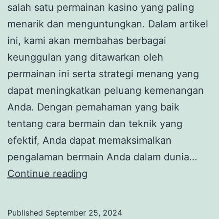
salah satu permainan kasino yang paling
menarik dan menguntungkan. Dalam artikel
ini, kami akan membahas berbagai
keunggulan yang ditawarkan oleh
permainan ini serta strategi menang yang
dapat meningkatkan peluang kemenangan
Anda. Dengan pemahaman yang baik
tentang cara bermain dan teknik yang
efektif, Anda dapat memaksimalkan
pengalaman bermain Anda dalam dunia…
Keunggulan
Continue reading
dan
Strategi
Published
September 25, 2024