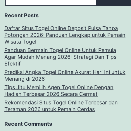
Recent Posts
Daftar Situs Togel Online Deposit Pulsa Tanpa
Potongan 2026: Panduan Lengkap untuk Pemain
Wisata Togel
Panduan Bermain Togel Online Untuk Pemula
Agar Mudah Menang 2026: Strategi Dan Tips
Efektif
Prediksi Angka Togel Online Akurat Hari Ini untuk
Menang di 2026
Tips Jitu Memilih Agen Togel Online Dengan
Hadiah Terbesar 2026 Secara Cermat
Rekomendasi Situs Togel Online Terbesar dan
Teraman 2026 untuk Pemain Cerdas
Recent Comments