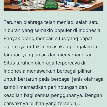
Taruhan olahraga telah menjadi salah satu
hiburan yang semakin populer di Indonesia.
Banyak orang mencari situs yang dapat
dipercaya untuk memastikan pengalaman
taruhan yang aman dan menyenangkan.
Situs taruhan olahraga terpercaya di
Indonesia menawarkan berbagai pilihan
untuk bertaruh pada berbagai jenis olahraga
sambil memastikan perlindungan dan
keadilan bagi semua penggunanya. Dengan
banyaknya pilihan yang tersedia,…