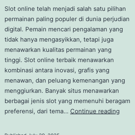
Slot online telah menjadi salah satu pilihan
permainan paling populer di dunia perjudian
digital. Pemain mencari pengalaman yang
tidak hanya mengasyikkan, tetapi juga
menawarkan kualitas permainan yang
tinggi. Slot online terbaik menawarkan
kombinasi antara inovasi, grafis yang
menawan, dan peluang kemenangan yang
menggiurkan. Banyak situs menawarkan
berbagai jenis slot yang memenuhi beragam
Slot
preferensi, dari tema…
Continue reading
Onlin
Terba