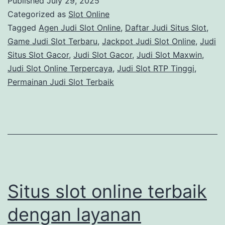
Published
July 29, 2025
deng
Categorized as
Slot Online
Perm
Tagged
Agen Judi Slot Online
,
Daftar Judi Situs Slot
,
Game Judi Slot Terbaru
,
Jackpot Judi Slot Online
,
Judi
Berku
Situs Slot Gacor
,
Judi Slot Gacor
,
Judi Slot Maxwin
,
untu
Judi Slot Online Terpercaya
,
Judi Slot RTP Tinggi
,
Peng
Permainan Judi Slot Terbaik
Gami
Optim
Situs slot online terbaik
dengan layanan