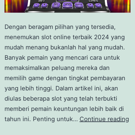
Dengan beragam pilihan yang tersedia,
menemukan slot online terbaik 2024 yang
mudah menang bukanlah hal yang mudah.
Banyak pemain yang mencari cara untuk
memaksimalkan peluang mereka dan
memilih game dengan tingkat pembayaran
yang lebih tinggi. Dalam artikel ini, akan
diulas beberapa slot yang telah terbukti
memberi pemain keuntungan lebih baik di
Sl
tahun ini. Penting untuk…
Continue reading
On