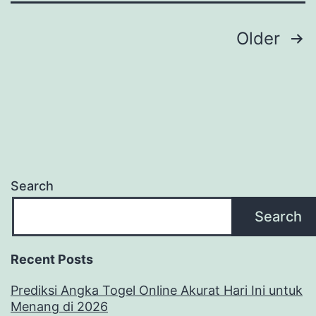
Posts
Older
pagination
Search
Search
Recent Posts
Prediksi Angka Togel Online Akurat Hari Ini untuk
Menang di 2026