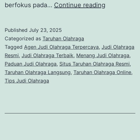
Cara
berfokus pada…
Continue reading
Menang
Taruhan
Published
July 23, 2025
Olahraga
Categorized as
Taruhan Olahraga
dengan
Tagged
Agen Judi Olahraga Terpercaya
,
Judi Olahraga
Resmi
,
Judi Olahraga Terbaik
,
Menang Judi Olahraga
,
Strategi
Paduan Judi Olahraga
,
Situs Taruhan Olahraga Resmi
,
Jitu:
Taruhan Olahraga Langsung
,
Taruhan Olahraga Online
,
Panduan
Tips Judi Olahraga
Efektif
untuk
Sukses