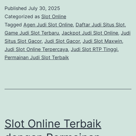
Te
Published
July 30, 2025
2
Categorized as
Slot Online
y
Tagged
Agen Judi Slot Online
,
Daftar Judi Situs Slot
,
Game Judi Slot Terbaru
,
Jackpot Judi Slot Online
,
Judi
M
Situs Slot Gacor
,
Judi Slot Gacor
,
Judi Slot Maxwin
,
M
Judi Slot Online Terpercaya
,
Judi Slot RTP Tinggi
,
P
Permainan Judi Slot Terbaik
L
u
P
C
Slot Online Terbaik