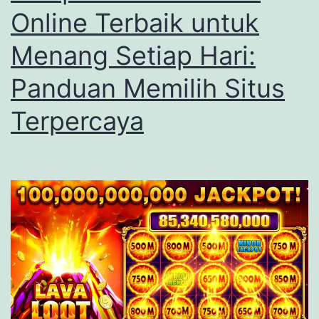
Online Terbaik untuk
Menang Setiap Hari:
Panduan Memilih Situs
Terpercaya