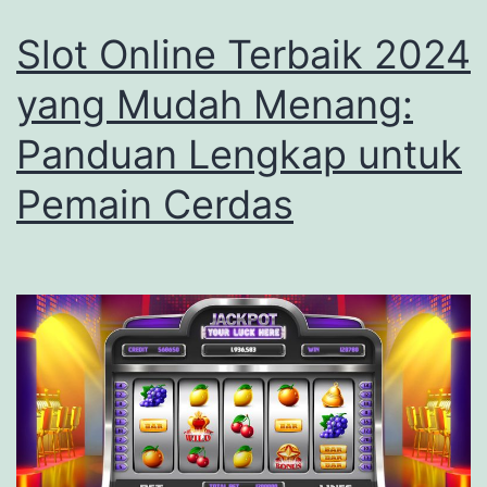
Slot Online Terbaik 2024
yang Mudah Menang:
Panduan Lengkap untuk
Pemain Cerdas