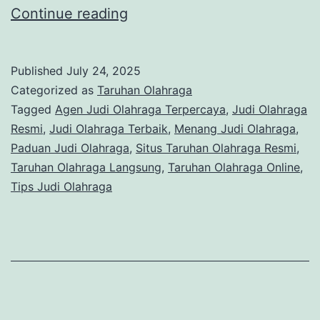
Situs
Continue reading
Taruhan
Olahraga
Published
July 24, 2025
Terpercaya
Categorized as
Taruhan Olahraga
di
Tagged
Agen Judi Olahraga Terpercaya
,
Judi Olahraga
Resmi
,
Judi Olahraga Terbaik
,
Menang Judi Olahraga
,
Indonesia:
Paduan Judi Olahraga
,
Situs Taruhan Olahraga Resmi
,
Panduan
Taruhan Olahraga Langsung
,
Taruhan Olahraga Online
,
Memilih
Tips Judi Olahraga
yang
Aman
dan
Menguntungkan