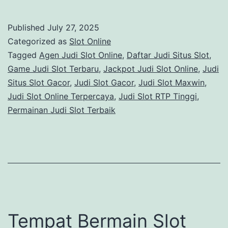
Slot
Online
Published
July 27, 2025
Terbaik
Categorized as
Slot Online
dengan
Tagged
Agen Judi Slot Online
,
Daftar Judi Situs Slot
,
Game Judi Slot Terbaru
,
Jackpot Judi Slot Online
,
Judi
Fitur
Situs Slot Gacor
,
Judi Slot Gacor
,
Judi Slot Maxwin
,
Bonus
Judi Slot Online Terpercaya
,
Judi Slot RTP Tinggi
,
Menarik
Permainan Judi Slot Terbaik
untuk
Pengal
Bermain
Maksima
Tempat Bermain Slot