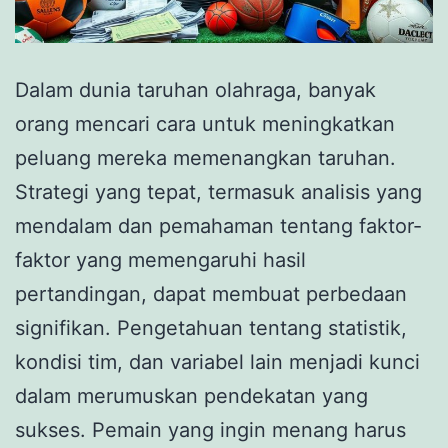
Dalam dunia taruhan olahraga, banyak
orang mencari cara untuk meningkatkan
peluang mereka memenangkan taruhan.
Strategi yang tepat, termasuk analisis yang
mendalam dan pemahaman tentang faktor-
faktor yang memengaruhi hasil
pertandingan, dapat membuat perbedaan
signifikan. Pengetahuan tentang statistik,
kondisi tim, dan variabel lain menjadi kunci
dalam merumuskan pendekatan yang
sukses. Pemain yang ingin menang harus