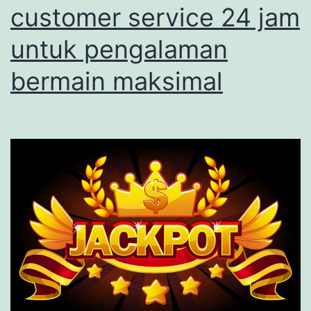
customer service 24 jam
untuk pengalaman
bermain maksimal