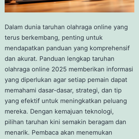
Dalam dunia taruhan olahraga online yang
terus berkembang, penting untuk
mendapatkan panduan yang komprehensif
dan akurat. Panduan lengkap taruhan
olahraga online 2025 memberikan informasi
yang diperlukan agar setiap pemain dapat
memahami dasar-dasar, strategi, dan tip
yang efektif untuk meningkatkan peluang
mereka. Dengan kemajuan teknologi,
pilihan taruhan kini semakin beragam dan
menarik. Pembaca akan menemukan