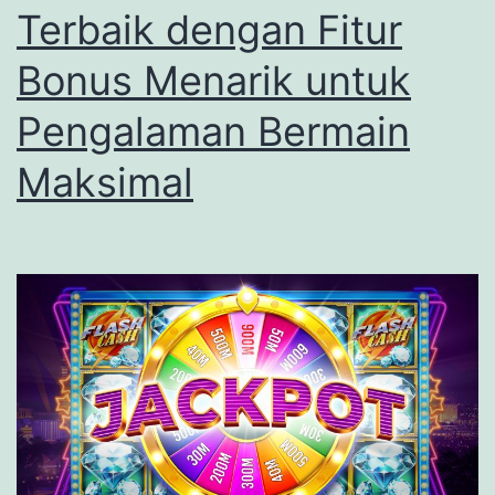
Terbaik dengan Fitur
Bonus Menarik untuk
Pengalaman Bermain
Maksimal