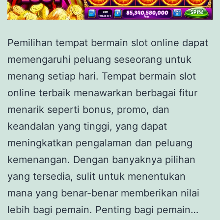
Pemilihan tempat bermain slot online dapat
memengaruhi peluang seseorang untuk
menang setiap hari. Tempat bermain slot
online terbaik menawarkan berbagai fitur
menarik seperti bonus, promo, dan
keandalan yang tinggi, yang dapat
meningkatkan pengalaman dan peluang
kemenangan. Dengan banyaknya pilihan
yang tersedia, sulit untuk menentukan
mana yang benar-benar memberikan nilai
lebih bagi pemain. Penting bagi pemain…