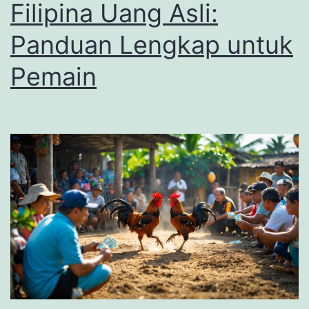
Filipina Uang Asli:
Panduan Lengkap untuk
Pemain