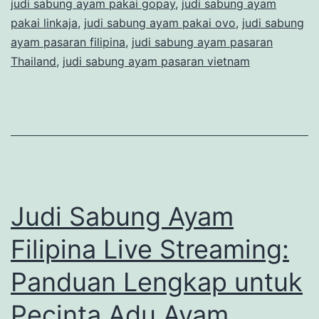
judi sabung ayam pakai gopay
,
judi sabung ayam
Lengkap
pakai linkaja
,
judi sabung ayam pakai ovo
,
judi sabung
ayam pasaran filipina
,
dan
judi sabung ayam pasaran
Thailand
,
judi sabung ayam pasaran vietnam
Terpercaya
Judi Sabung Ayam
Filipina Live Streaming:
Panduan Lengkap untuk
Pecinta Adu Ayam