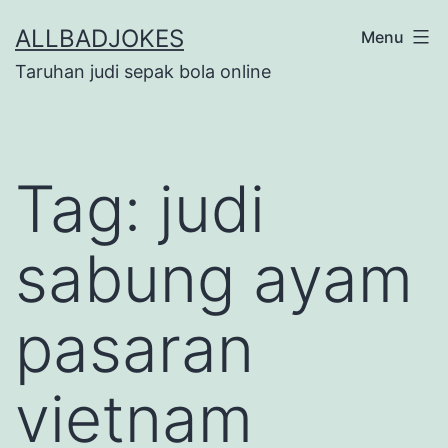
Skip
ALLBADJOKES
Menu
to
Taruhan judi sepak bola online
content
Tag:
judi
sabung ayam
pasaran
vietnam