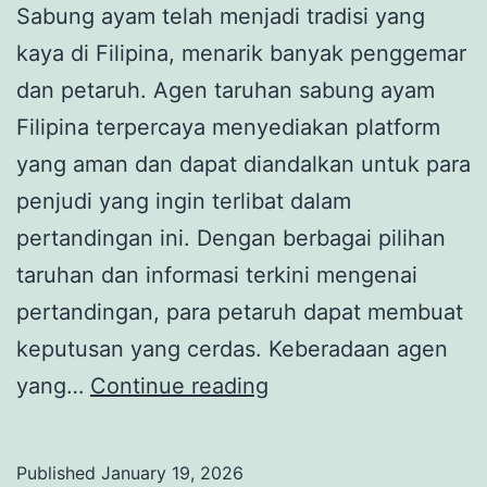
Sabung ayam telah menjadi tradisi yang
kaya di Filipina, menarik banyak penggemar
dan petaruh. Agen taruhan sabung ayam
Filipina terpercaya menyediakan platform
yang aman dan dapat diandalkan untuk para
penjudi yang ingin terlibat dalam
pertandingan ini. Dengan berbagai pilihan
taruhan dan informasi terkini mengenai
pertandingan, para petaruh dapat membuat
keputusan yang cerdas. Keberadaan agen
Agen
yang…
Continue reading
Taruhan
Sabung
Published
January 19, 2026