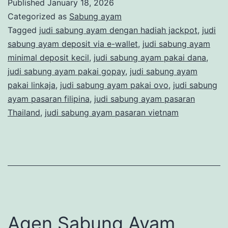
Published
January 18, 2026
Ayam
Categorized as
Sabung ayam
Filipina
Tagged
judi sabung ayam dengan hadiah jackpot
,
judi
sabung ayam deposit via e-wallet
,
judi sabung ayam
Uang
minimal deposit kecil
,
judi sabung ayam pakai dana
,
Asli:
judi sabung ayam pakai gopay
,
judi sabung ayam
Panduan
pakai linkaja
,
judi sabung ayam pakai ovo
,
judi sabung
ayam pasaran filipina
,
Lengkap
judi sabung ayam pasaran
Thailand
,
judi sabung ayam pasaran vietnam
untuk
Pemain
Agen Sabung Ayam