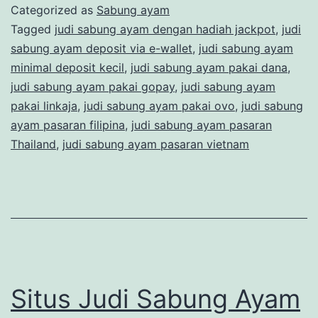
Ayam
Categorized as
Sabung ayam
Filipina
Tagged
judi sabung ayam dengan hadiah jackpot
,
judi
sabung ayam deposit via e-wallet
,
judi sabung ayam
Terpercaya:
minimal deposit kecil
,
judi sabung ayam pakai dana
,
Panduan
judi sabung ayam pakai gopay
,
judi sabung ayam
Memilih
pakai linkaja
,
judi sabung ayam pakai ovo
,
judi sabung
ayam pasaran filipina
,
judi sabung ayam pasaran
dan
Thailand
,
judi sabung ayam pasaran vietnam
Bermain
dengan
Aman
Situs Judi Sabung Ayam