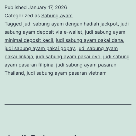
Ayam
Published
January 17, 2026
Filipina
Categorized as
Sabung ayam
Online
Tagged
judi sabung ayam dengan hadiah jackpot
,
judi
sabung ayam deposit via e-wallet
,
judi sabung ayam
Legal:
minimal deposit kecil
,
judi sabung ayam pakai dana
,
Panduan
judi sabung ayam pakai gopay
,
judi sabung ayam
Lengkap
pakai linkaja
,
judi sabung ayam pakai ovo
,
judi sabung
ayam pasaran filipina
,
judi sabung ayam pasaran
dan
Thailand
,
judi sabung ayam pasaran vietnam
Tips
Terpercaya