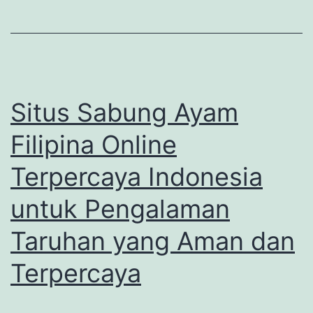
Situs Sabung Ayam
Filipina Online
Terpercaya Indonesia
untuk Pengalaman
Taruhan yang Aman dan
Terpercaya