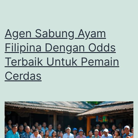
Agen Sabung Ayam
Filipina Dengan Odds
Terbaik Untuk Pemain
Cerdas