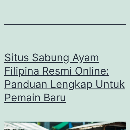
Pemain
Situs Sabung Ayam
Filipina Resmi Online:
Panduan Lengkap Untuk
Pemain Baru