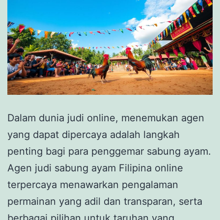
Dalam dunia judi online, menemukan agen
yang dapat dipercaya adalah langkah
penting bagi para penggemar sabung ayam.
Agen judi sabung ayam Filipina online
terpercaya menawarkan pengalaman
permainan yang adil dan transparan, serta
berbagai pilihan untuk taruhan yang