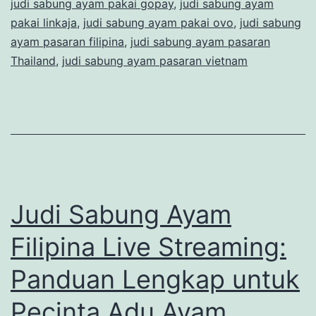
judi sabung ayam pakai gopay
,
judi sabung ayam
Lengkap
pakai linkaja
,
judi sabung ayam pakai ovo
,
judi sabung
ayam pasaran filipina
,
dan
judi sabung ayam pasaran
Thailand
,
judi sabung ayam pasaran vietnam
Terpercaya
Judi Sabung Ayam
Filipina Live Streaming:
Panduan Lengkap untuk
Pecinta Adu Ayam