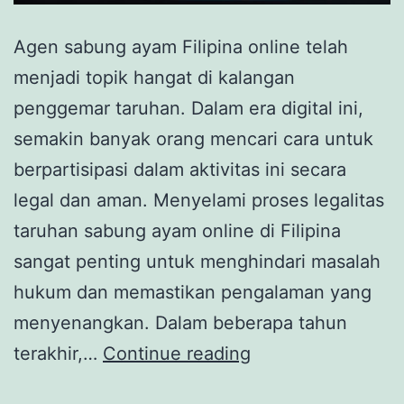
Agen sabung ayam Filipina online telah
menjadi topik hangat di kalangan
penggemar taruhan. Dalam era digital ini,
semakin banyak orang mencari cara untuk
berpartisipasi dalam aktivitas ini secara
legal dan aman. Menyelami proses legalitas
taruhan sabung ayam online di Filipina
sangat penting untuk menghindari masalah
hukum dan memastikan pengalaman yang
menyenangkan. Dalam beberapa tahun
Agen
terakhir,…
Continue reading
Sabung