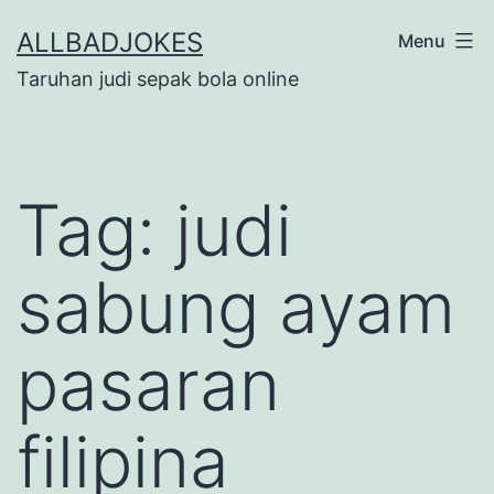
Skip
ALLBADJOKES
Menu
to
Taruhan judi sepak bola online
content
Tag:
judi
sabung ayam
pasaran
filipina