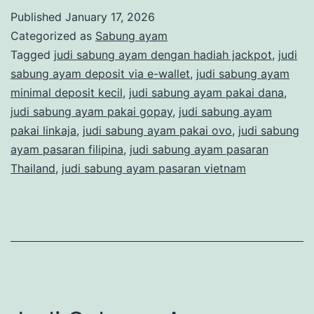
Ayam
Published
January 17, 2026
Filipina
Categorized as
Sabung ayam
Online
Tagged
judi sabung ayam dengan hadiah jackpot
,
judi
sabung ayam deposit via e-wallet
,
judi sabung ayam
Legal:
minimal deposit kecil
,
judi sabung ayam pakai dana
,
Panduan
judi sabung ayam pakai gopay
,
judi sabung ayam
Lengkap
pakai linkaja
,
judi sabung ayam pakai ovo
,
judi sabung
ayam pasaran filipina
,
judi sabung ayam pasaran
dan
Thailand
,
judi sabung ayam pasaran vietnam
Tips
Terpercaya