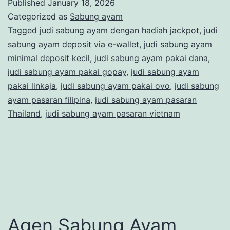
Published
January 18, 2026
Ayam
Categorized as
Sabung ayam
Filipina
Tagged
judi sabung ayam dengan hadiah jackpot
,
judi
sabung ayam deposit via e-wallet
,
judi sabung ayam
Uang
minimal deposit kecil
,
judi sabung ayam pakai dana
,
Asli:
judi sabung ayam pakai gopay
,
judi sabung ayam
Panduan
pakai linkaja
,
judi sabung ayam pakai ovo
,
judi sabung
ayam pasaran filipina
,
Lengkap
judi sabung ayam pasaran
Thailand
,
judi sabung ayam pasaran vietnam
untuk
Pemain
Agen Sabung Ayam