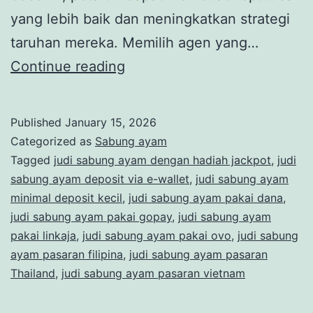
yang lebih baik dan meningkatkan strategi
taruhan mereka. Memilih agen yang…
Agen
Continue reading
Sabung
Ayam
Published
January 15, 2026
Filipina
Categorized as
Sabung ayam
Dengan
Tagged
judi sabung ayam dengan hadiah jackpot
,
judi
sabung ayam deposit via e-wallet
,
judi sabung ayam
Odds
minimal deposit kecil
,
judi sabung ayam pakai dana
,
Terbaik
judi sabung ayam pakai gopay
,
judi sabung ayam
Untuk
pakai linkaja
,
judi sabung ayam pakai ovo
,
judi sabung
ayam pasaran filipina
,
Pemain
judi sabung ayam pasaran
Thailand
,
judi sabung ayam pasaran vietnam
Cerdas