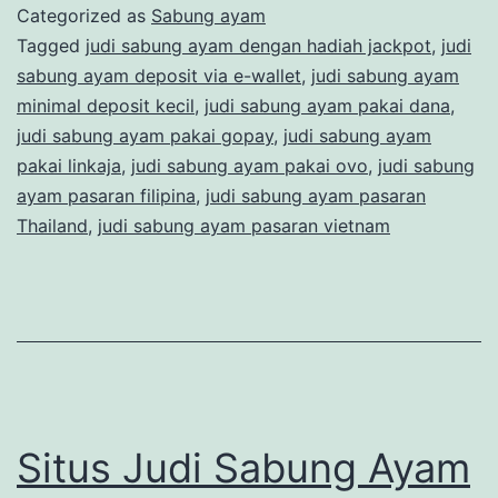
Ayam
Categorized as
Sabung ayam
Filipina
Tagged
judi sabung ayam dengan hadiah jackpot
,
judi
sabung ayam deposit via e-wallet
,
judi sabung ayam
Terpercaya:
minimal deposit kecil
,
judi sabung ayam pakai dana
,
Panduan
judi sabung ayam pakai gopay
,
judi sabung ayam
Memilih
pakai linkaja
,
judi sabung ayam pakai ovo
,
judi sabung
ayam pasaran filipina
,
judi sabung ayam pasaran
dan
Thailand
,
judi sabung ayam pasaran vietnam
Bermain
dengan
Aman
Situs Judi Sabung Ayam