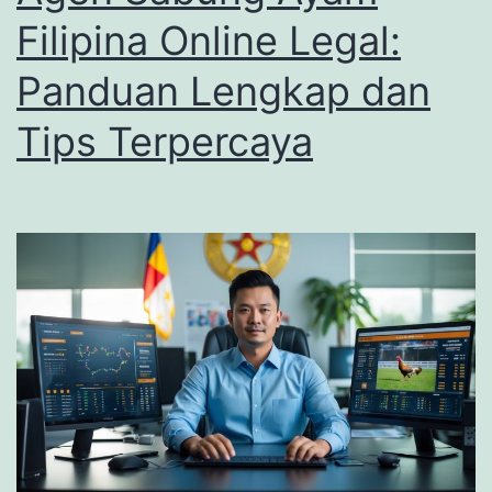
Filipina Online Legal:
Panduan Lengkap dan
Tips Terpercaya