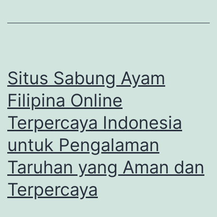
Situs Sabung Ayam
Filipina Online
Terpercaya Indonesia
untuk Pengalaman
Taruhan yang Aman dan
Terpercaya