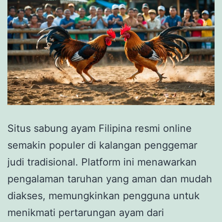
Situs sabung ayam Filipina resmi online
semakin populer di kalangan penggemar
judi tradisional. Platform ini menawarkan
pengalaman taruhan yang aman dan mudah
diakses, memungkinkan pengguna untuk
menikmati pertarungan ayam dari