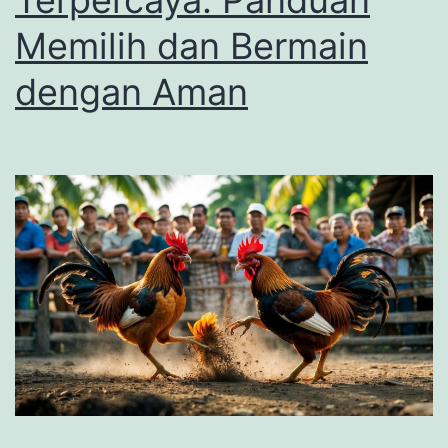
Terpercaya: Panduan
Memilih dan Bermain
dengan Aman