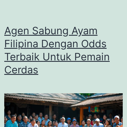
Agen Sabung Ayam
Filipina Dengan Odds
Terbaik Untuk Pemain
Cerdas