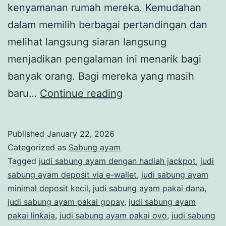
kenyamanan rumah mereka. Kemudahan
dalam memilih berbagai pertandingan dan
melihat langsung siaran langsung
menjadikan pengalaman ini menarik bagi
banyak orang. Bagi mereka yang masih
Situs
baru…
Continue reading
Sabung
Ayam
Published
January 22, 2026
Filipina
Categorized as
Sabung ayam
Resmi
Tagged
judi sabung ayam dengan hadiah jackpot
,
judi
sabung ayam deposit via e-wallet
,
judi sabung ayam
Online:
minimal deposit kecil
,
judi sabung ayam pakai dana
,
Panduan
judi sabung ayam pakai gopay
,
judi sabung ayam
Lengkap
pakai linkaja
,
judi sabung ayam pakai ovo
,
judi sabung