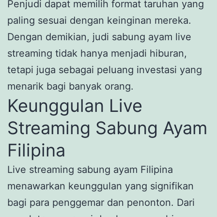
Penjudi dapat memilih format taruhan yang
paling sesuai dengan keinginan mereka.
Dengan demikian, judi sabung ayam live
streaming tidak hanya menjadi hiburan,
tetapi juga sebagai peluang investasi yang
menarik bagi banyak orang.
Keunggulan Live
Streaming Sabung Ayam
Filipina
Live streaming sabung ayam Filipina
menawarkan keunggulan yang signifikan
bagi para penggemar dan penonton. Dari