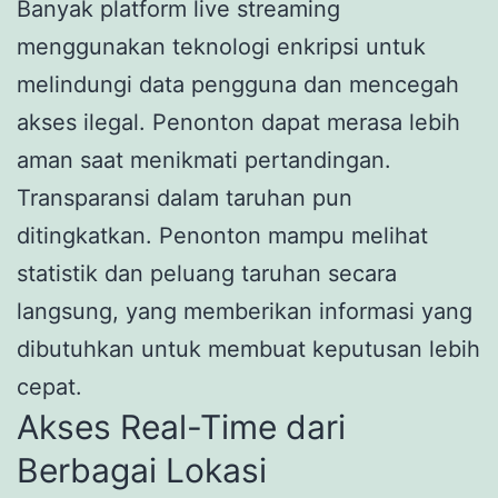
Banyak platform live streaming
menggunakan teknologi enkripsi untuk
melindungi data pengguna dan mencegah
akses ilegal. Penonton dapat merasa lebih
aman saat menikmati pertandingan.
Transparansi dalam taruhan pun
ditingkatkan. Penonton mampu melihat
statistik dan peluang taruhan secara
langsung, yang memberikan informasi yang
dibutuhkan untuk membuat keputusan lebih
cepat.
Akses Real-Time dari
Berbagai Lokasi