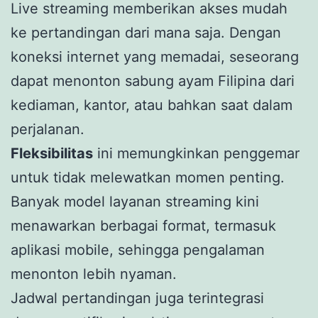
Live streaming memberikan akses mudah
ke pertandingan dari mana saja. Dengan
koneksi internet yang memadai, seseorang
dapat menonton sabung ayam Filipina dari
kediaman, kantor, atau bahkan saat dalam
perjalanan.
Fleksibilitas
ini memungkinkan penggemar
untuk tidak melewatkan momen penting.
Banyak model layanan streaming kini
menawarkan berbagai format, termasuk
aplikasi mobile, sehingga pengalaman
menonton lebih nyaman.
Jadwal pertandingan juga terintegrasi