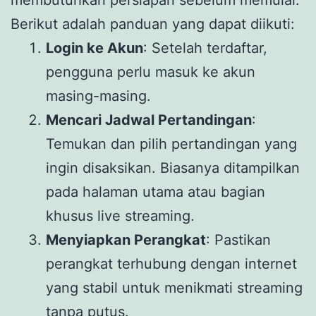
Berikut adalah panduan yang dapat diikuti:
Login ke Akun
: Setelah terdaftar,
pengguna perlu masuk ke akun
masing-masing.
Mencari Jadwal Pertandingan
:
Temukan dan pilih pertandingan yang
ingin disaksikan. Biasanya ditampilkan
pada halaman utama atau bagian
khusus live streaming.
Menyiapkan Perangkat
: Pastikan
perangkat terhubung dengan internet
yang stabil untuk menikmati streaming
tanpa putus.