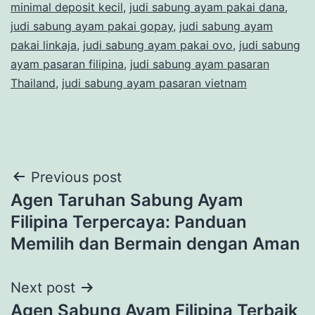
minimal deposit kecil
,
judi sabung ayam pakai dana
,
judi sabung ayam pakai gopay
,
judi sabung ayam
pakai linkaja
,
judi sabung ayam pakai ovo
,
judi sabung
ayam pasaran filipina
,
judi sabung ayam pasaran
Thailand
,
judi sabung ayam pasaran vietnam
Post
Previous post
Agen Taruhan Sabung Ayam
navigation
Filipina Terpercaya: Panduan
Memilih dan Bermain dengan Aman
Next post
Agen Sabung Ayam Filipina Terbaik