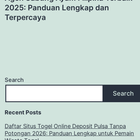
2025: Panduan Lengkap dan
Terpercaya
Search
Search
Recent Posts
Daftar Situs Togel Online Deposit Pulsa Tanpa
Potongan 2026: Panduan Lengkap untuk Pemain