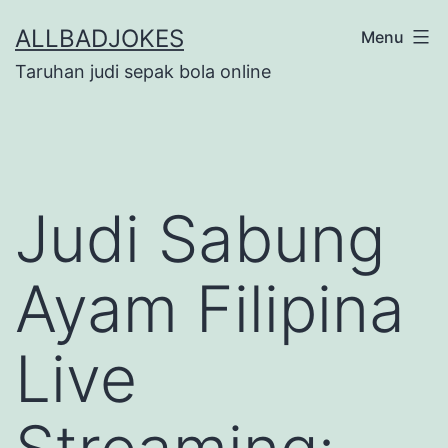
Skip
ALLBADJOKES
Menu
to
Taruhan judi sepak bola online
content
Judi Sabung
Ayam Filipina
Live