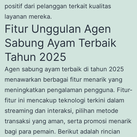
positif dari pelanggan terkait kualitas
layanan mereka.
Fitur Unggulan Agen
Sabung Ayam Terbaik
Tahun 2025
Agen sabung ayam terbaik di tahun 2025
menawarkan berbagai fitur menarik yang
meningkatkan pengalaman pengguna. Fitur-
fitur ini mencakup teknologi terkini dalam
streaming dan interaksi, pilihan metode
transaksi yang aman, serta promosi menarik
bagi para pemain. Berikut adalah rincian