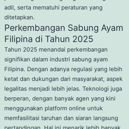
adil, serta mematuhi peraturan yang
ditetapkan.
Perkembangan Sabung Ayam
Filipina di Tahun 2025
Tahun 2025 menandai perkembangan
signifikan dalam industri sabung ayam
Filipina. Dengan adanya regulasi yang lebih
ketat dan dukungan dari masyarakat, aspek
legalitas menjadi lebih jelas. Teknologi juga
berperan, dengan banyak agen yang kini
menggunakan platform online untuk
memfasilitasi taruhan dan siaran langsung
pertandingan. Hal ini menarik lebih banyak