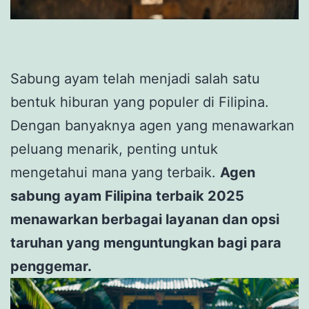
Sabung ayam telah menjadi salah satu
bentuk hiburan yang populer di Filipina.
Dengan banyaknya agen yang menawarkan
peluang menarik, penting untuk
mengetahui mana yang terbaik.
Agen
sabung ayam Filipina terbaik 2025
menawarkan berbagai layanan dan opsi
taruhan yang menguntungkan bagi para
penggemar.