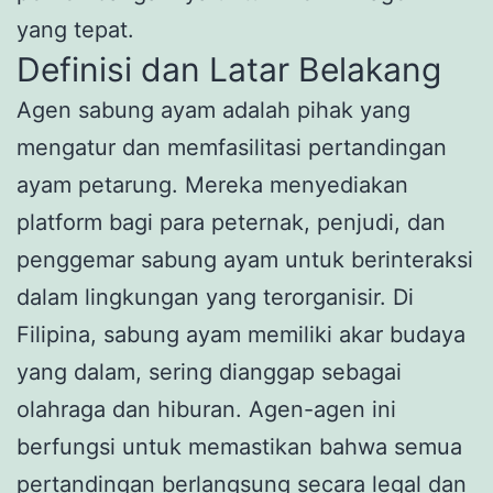
yang tepat.
Definisi dan Latar Belakang
Agen sabung ayam adalah pihak yang
mengatur dan memfasilitasi pertandingan
ayam petarung. Mereka menyediakan
platform bagi para peternak, penjudi, dan
penggemar sabung ayam untuk berinteraksi
dalam lingkungan yang terorganisir. Di
Filipina, sabung ayam memiliki akar budaya
yang dalam, sering dianggap sebagai
olahraga dan hiburan. Agen-agen ini
berfungsi untuk memastikan bahwa semua
pertandingan berlangsung secara legal dan