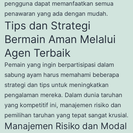
pengguna dapat memanfaatkan semua
penawaran yang ada dengan mudah.
Tips dan Strategi
Bermain Aman Melalui
Agen Terbaik
Pemain yang ingin berpartisipasi dalam
sabung ayam harus memahami beberapa
strategi dan tips untuk meningkatkan
pengalaman mereka. Dalam dunia taruhan
yang kompetitif ini, manajemen risiko dan
pemilihan taruhan yang tepat sangat krusial.
Manajemen Risiko dan Modal