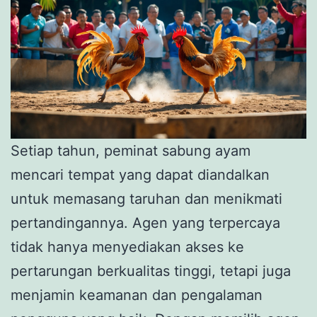
Setiap tahun, peminat sabung ayam
mencari tempat yang dapat diandalkan
untuk memasang taruhan dan menikmati
pertandingannya. Agen yang terpercaya
tidak hanya menyediakan akses ke
pertarungan berkualitas tinggi, tetapi juga
menjamin keamanan dan pengalaman