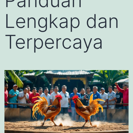
Panduan
Lengkap dan
Terpercaya