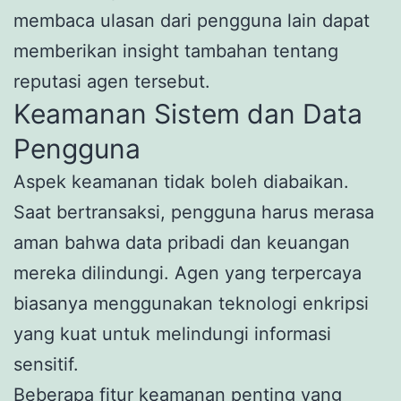
membaca ulasan dari pengguna lain dapat
memberikan insight tambahan tentang
reputasi agen tersebut.
Keamanan Sistem dan Data
Pengguna
Aspek keamanan tidak boleh diabaikan.
Saat bertransaksi, pengguna harus merasa
aman bahwa data pribadi dan keuangan
mereka dilindungi. Agen yang terpercaya
biasanya menggunakan teknologi enkripsi
yang kuat untuk melindungi informasi
sensitif.
Beberapa fitur keamanan penting yang