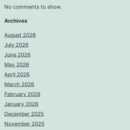
No comments to show.
Archives
August 2026
July 2026
June 2026
May 2026
April 2026
March 2026
February 2026
January 2026
December 2025
November 2025