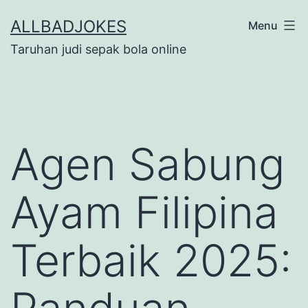
Skip
ALLBADJOKES
Menu
to
Taruhan judi sepak bola online
content
Agen Sabung
Ayam Filipina
Terbaik 2025: