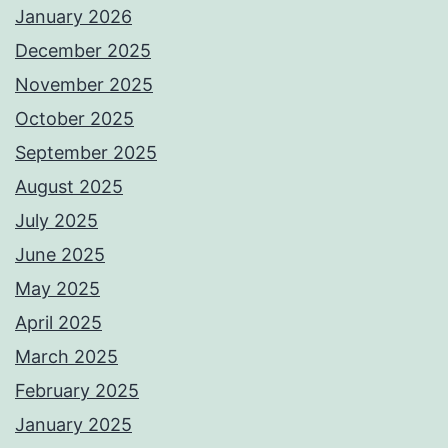
January 2026
December 2025
November 2025
October 2025
September 2025
August 2025
July 2025
June 2025
May 2025
April 2025
March 2025
February 2025
January 2025