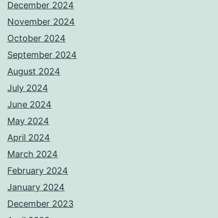
December 2024
November 2024
October 2024
September 2024
August 2024
July 2024
June 2024
May 2024
April 2024
March 2024
February 2024
January 2024
December 2023