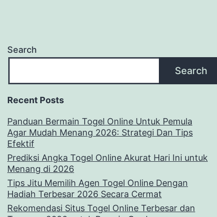
Search
Search
Recent Posts
Panduan Bermain Togel Online Untuk Pemula
Agar Mudah Menang 2026: Strategi Dan Tips
Efektif
Prediksi Angka Togel Online Akurat Hari Ini untuk
Menang di 2026
Tips Jitu Memilih Agen Togel Online Dengan
Hadiah Terbesar 2026 Secara Cermat
Rekomendasi Situs Togel Online Terbesar dan