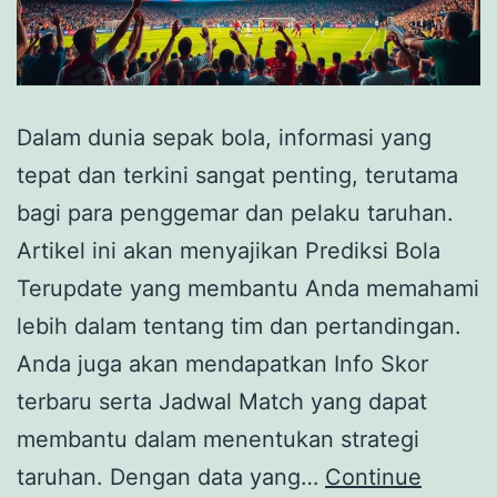
Dalam dunia sepak bola, informasi yang
tepat dan terkini sangat penting, terutama
bagi para penggemar dan pelaku taruhan.
Artikel ini akan menyajikan Prediksi Bola
Terupdate yang membantu Anda memahami
lebih dalam tentang tim dan pertandingan.
Anda juga akan mendapatkan Info Skor
terbaru serta Jadwal Match yang dapat
membantu dalam menentukan strategi
taruhan. Dengan data yang…
Continue