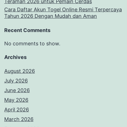
Teraman 2026 untuk Pemain Cerdas
Cara Daftar Akun Togel Online Resmi Terpercaya
Tahun 2026 Dengan Mudah dan Aman
Recent Comments
No comments to show.
Archives
August 2026
July 2026
June 2026
May 2026
April 2026
March 2026