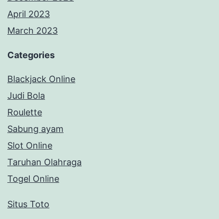
April 2023
March 2023
Categories
Blackjack Online
Judi Bola
Roulette
Sabung ayam
Slot Online
Taruhan Olahraga
Togel Online
Situs Toto