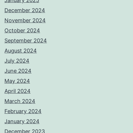
January 2025
December 2024
November 2024
October 2024
September 2024
August 2024
July 2024
June 2024
May 2024
April 2024
March 2024
February 2024
January 2024
December 2023