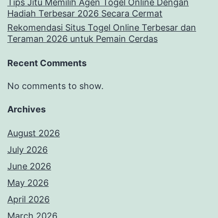
Tips Jitu Memilih Agen Togel Online Dengan
Hadiah Terbesar 2026 Secara Cermat
Rekomendasi Situs Togel Online Terbesar dan
Teraman 2026 untuk Pemain Cerdas
Recent Comments
No comments to show.
Archives
August 2026
July 2026
June 2026
May 2026
April 2026
March 2026