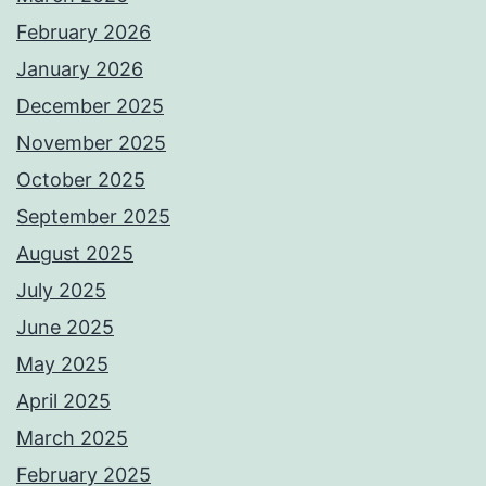
February 2026
January 2026
December 2025
November 2025
October 2025
September 2025
August 2025
July 2025
June 2025
May 2025
April 2025
March 2025
February 2025