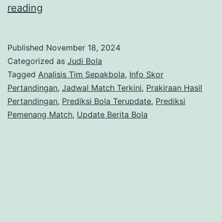
Prediksi
reading
Bola
Terupdate
Published
November 18, 2024
–
Categorized as
Judi Bola
Info
Tagged
Analisis Tim Sepakbola
,
Info Skor
Pertandingan
,
Jadwal Match Terkini
,
Prakiraan Hasil
Skor
Pertandingan
,
Prediksi Bola Terupdate
,
Prediksi
&
Pemenang Match
,
Update Berita Bola
Jadwal
Match