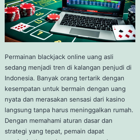
Permainan blackjack online uang asli
sedang menjadi tren di kalangan penjudi di
Indonesia. Banyak orang tertarik dengan
kesempatan untuk bermain dengan uang
nyata dan merasakan sensasi dari kasino
langsung tanpa harus meninggalkan rumah.
Dengan memahami aturan dasar dan
strategi yang tepat, pemain dapat