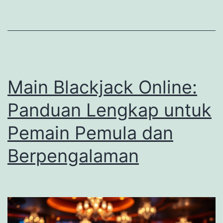
Main Blackjack Online:
Panduan Lengkap untuk
Pemain Pemula dan
Berpengalaman