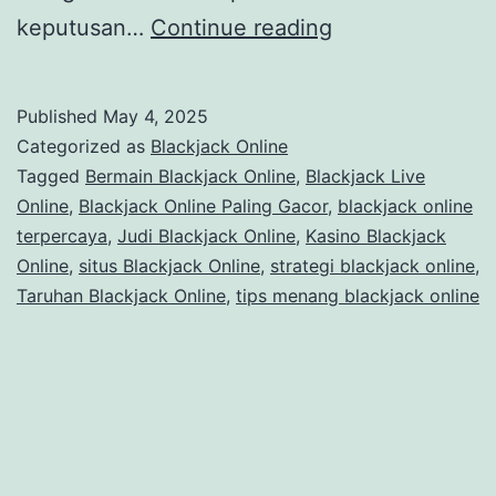
Cara
keputusan…
Continue reading
Bermain
Blackjack:
Published
May 4, 2025
Panduan
Categorized as
Blackjack Online
Lengkap
Tagged
Bermain Blackjack Online
,
Blackjack Live
Online
,
Blackjack Online Paling Gacor
,
blackjack online
untuk
terpercaya
,
Judi Blackjack Online
,
Kasino Blackjack
Pemula
Online
,
situs Blackjack Online
,
strategi blackjack online
,
Taruhan Blackjack Online
,
tips menang blackjack online