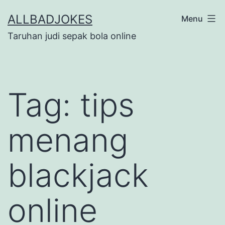
Skip
ALLBADJOKES
Menu
to
Taruhan judi sepak bola online
content
Tag:
tips
menang
blackjack
online