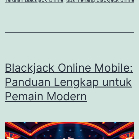
Strategi
Menang
Setiap
Saat
Blackjack Online Mobile:
Panduan Lengkap untuk
Pemain Modern