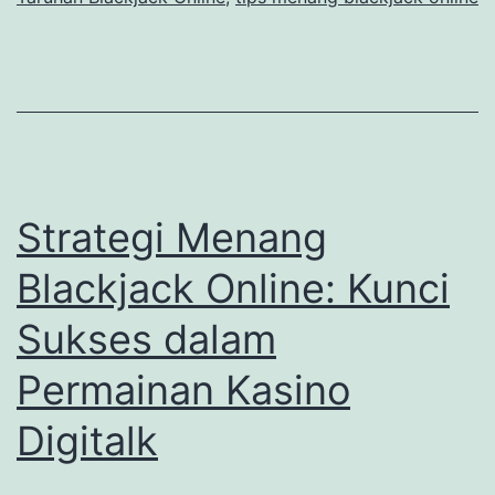
Tim
yang
Meng
Strategi Menang
Blackjack Online: Kunci
Sukses dalam
Permainan Kasino
Digitalk