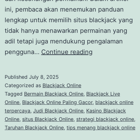
ini, pembaca akan menemukan panduan
lengkap untuk memilih situs blackjack yang
tidak hanya menawarkan permainan yang
adil tetapi juga mendukung pengalaman
Blackjack
pengguna…
Continue reading
Online
Terpercaya:
Published
July 8, 2025
Panduan
Categorized as
Blackjack Online
Lengkap
Tagged
Bermain Blackjack Online
,
Blackjack Live
Online
,
Blackjack Online Paling Gacor
,
blackjack online
untuk
terpercaya
,
Judi Blackjack Online
,
Kasino Blackjack
Pemain
Online
,
situs Blackjack Online
,
strategi blackjack online
,
Berpengalaman
Taruhan Blackjack Online
,
tips menang blackjack online