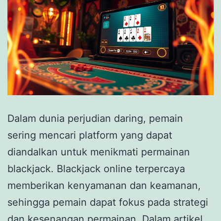
Dalam dunia perjudian daring, pemain
sering mencari platform yang dapat
diandalkan untuk menikmati permainan
blackjack. Blackjack online terpercaya
memberikan kenyamanan dan keamanan,
sehingga pemain dapat fokus pada strategi
dan kesenangan permainan. Dalam artikel