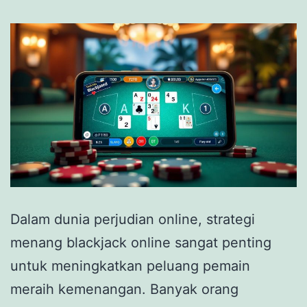
Dalam dunia perjudian online, strategi
menang blackjack online sangat penting
untuk meningkatkan peluang pemain
meraih kemenangan. Banyak orang