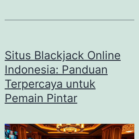
Situs Blackjack Online
Indonesia: Panduan
Terpercaya untuk
Pemain Pintar