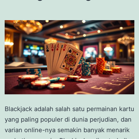
Blackjack adalah salah satu permainan kartu
yang paling populer di dunia perjudian, dan
varian online-nya semakin banyak menarik