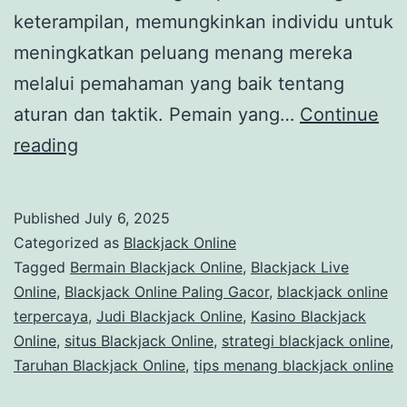
keterampilan, memungkinkan individu untuk
meningkatkan peluang menang mereka
melalui pemahaman yang baik tentang
aturan dan taktik. Pemain yang…
Continue
Main
reading
Blackjack
Online:
Published
July 6, 2025
Panduan
Categorized as
Blackjack Online
Lengkap
Tagged
Bermain Blackjack Online
,
Blackjack Live
Online
,
Blackjack Online Paling Gacor
,
blackjack online
untuk
terpercaya
,
Judi Blackjack Online
,
Kasino Blackjack
Pemain
Online
,
situs Blackjack Online
,
strategi blackjack online
,
Pemula
Taruhan Blackjack Online
,
tips menang blackjack online
dan