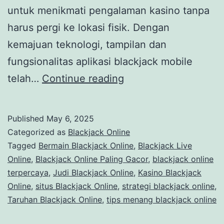
untuk menikmati pengalaman kasino tanpa
harus pergi ke lokasi fisik. Dengan
kemajuan teknologi, tampilan dan
fungsionalitas aplikasi blackjack mobile
Blackjack
telah…
Continue reading
Online
Mobile:
Published
May 6, 2025
Panduan
Categorized as
Blackjack Online
Lengkap
Tagged
Bermain Blackjack Online
,
Blackjack Live
Online
,
Blackjack Online Paling Gacor
,
blackjack online
untuk
terpercaya
,
Judi Blackjack Online
,
Kasino Blackjack
Pemain
Online
,
situs Blackjack Online
,
strategi blackjack online
,
Modern
Taruhan Blackjack Online
,
tips menang blackjack online