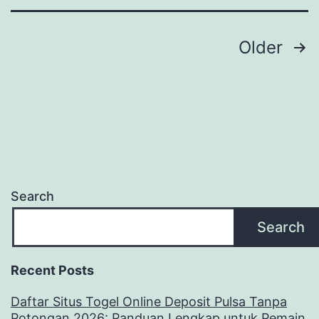
Posts
Older
pagination
Search
Search
Recent Posts
Daftar Situs Togel Online Deposit Pulsa Tanpa
Potongan 2026: Panduan Lengkap untuk Pemain