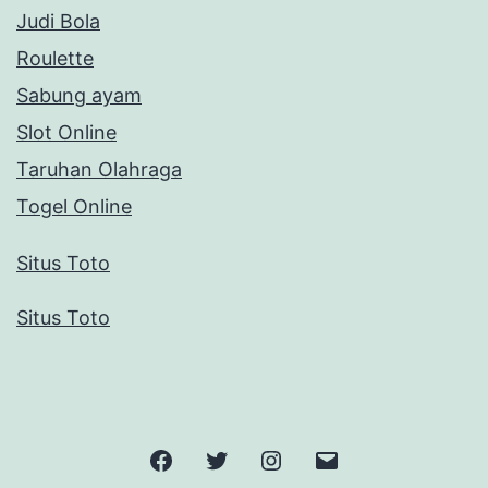
Judi Bola
Roulette
Sabung ayam
Slot Online
Taruhan Olahraga
Togel Online
Situs Toto
Situs Toto
Facebook
Twitter
Instagram
Email