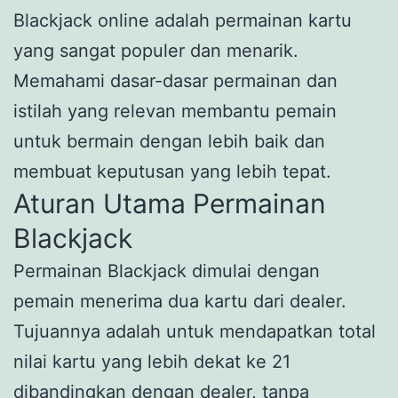
Blackjack online adalah permainan kartu
yang sangat populer dan menarik.
Memahami dasar-dasar permainan dan
istilah yang relevan membantu pemain
untuk bermain dengan lebih baik dan
membuat keputusan yang lebih tepat.
Aturan Utama Permainan
Blackjack
Permainan Blackjack dimulai dengan
pemain menerima dua kartu dari dealer.
Tujuannya adalah untuk mendapatkan total
nilai kartu yang lebih dekat ke 21
dibandingkan dengan dealer, tanpa