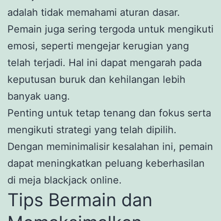
adalah tidak memahami aturan dasar.
Pemain juga sering tergoda untuk mengikuti
emosi, seperti mengejar kerugian yang
telah terjadi. Hal ini dapat mengarah pada
keputusan buruk dan kehilangan lebih
banyak uang.
Penting untuk tetap tenang dan fokus serta
mengikuti strategi yang telah dipilih.
Dengan meminimalisir kesalahan ini, pemain
dapat meningkatkan peluang keberhasilan
di meja blackjack online.
Tips Bermain dan