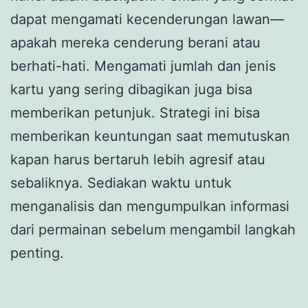
dapat mengamati kecenderungan lawan—
apakah mereka cenderung berani atau
berhati-hati. Mengamati jumlah dan jenis
kartu yang sering dibagikan juga bisa
memberikan petunjuk. Strategi ini bisa
memberikan keuntungan saat memutuskan
kapan harus bertaruh lebih agresif atau
sebaliknya. Sediakan waktu untuk
menganalisis dan mengumpulkan informasi
dari permainan sebelum mengambil langkah
penting.