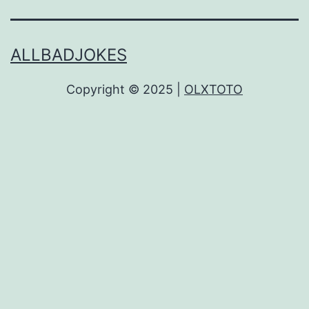
ALLBADJOKES
Copyright © 2025 |
OLXTOTO