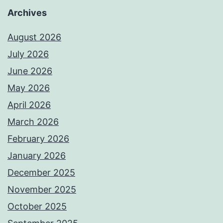
Archives
August 2026
July 2026
June 2026
May 2026
April 2026
March 2026
February 2026
January 2026
December 2025
November 2025
October 2025