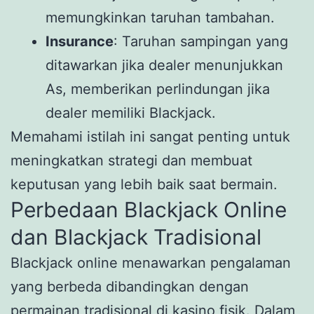
memungkinkan taruhan tambahan.
Insurance
: Taruhan sampingan yang
ditawarkan jika dealer menunjukkan
As, memberikan perlindungan jika
dealer memiliki Blackjack.
Memahami istilah ini sangat penting untuk
meningkatkan strategi dan membuat
keputusan yang lebih baik saat bermain.
Perbedaan Blackjack Online
dan Blackjack Tradisional
Blackjack online menawarkan pengalaman
yang berbeda dibandingkan dengan
permainan tradisional di kasino fisik. Dalam