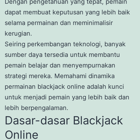
Dengan pengetahuan yang tepat, pemain
dapat membuat keputusan yang lebih baik
selama permainan dan meminimalisir
kerugian.
Seiring perkembangan teknologi, banyak
sumber daya tersedia untuk membantu
pemain belajar dan menyempurnakan
strategi mereka. Memahami dinamika
permainan blackjack online adalah kunci
untuk menjadi pemain yang lebih baik dan
lebih berpengalaman.
Dasar-dasar Blackjack
Online