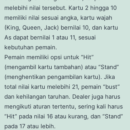
melebihi nilai tersebut. Kartu 2 hingga 10
memiliki nilai sesuai angka, kartu wajah
(King, Queen, Jack) bernilai 10, dan kartu
As dapat bernilai 1 atau 11, sesuai
kebutuhan pemain.
Pemain memiliki opsi untuk “Hit”
(mengambil kartu tambahan) atau “Stand”
(menghentikan pengambilan kartu). Jika
total nilai kartu melebihi 21, pemain “bust”
dan kehilangan taruhan. Dealer juga harus
mengikuti aturan tertentu, sering kali harus
“Hit” pada nilai 16 atau kurang, dan “Stand”
pada 17 atau lebih.