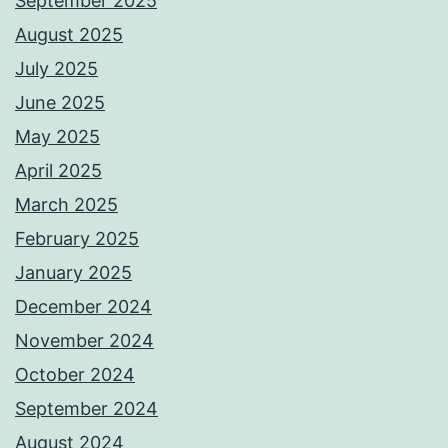
September 2025
August 2025
July 2025
June 2025
May 2025
April 2025
March 2025
February 2025
January 2025
December 2024
November 2024
October 2024
September 2024
August 2024