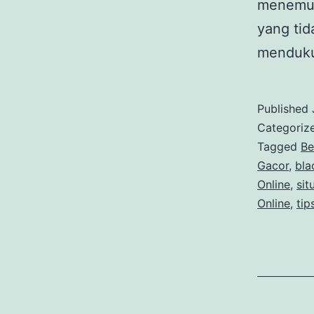
menemuk
yang tid
menduk
Published
Categoriz
Tagged
Be
Gacor
,
bla
Online
,
sit
Online
,
tip