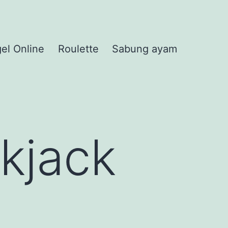
el Online
Roulette
Sabung ayam
kjack