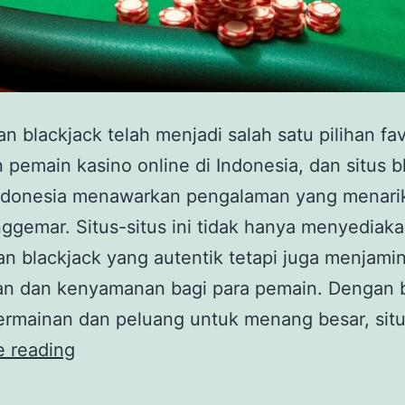
n blackjack telah menjadi salah satu pilihan fav
 pemain kasino online di Indonesia, dan situs b
Indonesia menawarkan pengalaman yang menari
ggemar. Situs-situs ini tidak hanya menyediak
n blackjack yang autentik tetapi juga menjami
n dan kenyamanan bagi para pemain. Dengan 
ermainan dan peluang untuk menang besar, sit
Situs
e reading
Blackjack