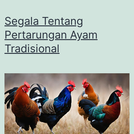
Segala Tentang
Pertarungan Ayam
Tradisional