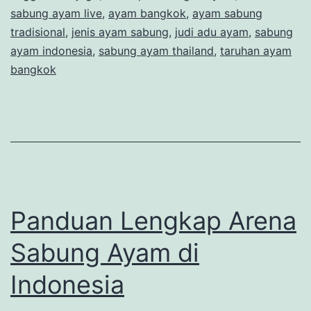
sabung ayam live
,
ayam bangkok
,
ayam sabung
Indonesia
tradisional
,
jenis ayam sabung
,
judi adu ayam
,
sabung
ayam indonesia
,
sabung ayam thailand
,
taruhan ayam
bangkok
Panduan Lengkap Arena
Sabung Ayam di
Indonesia