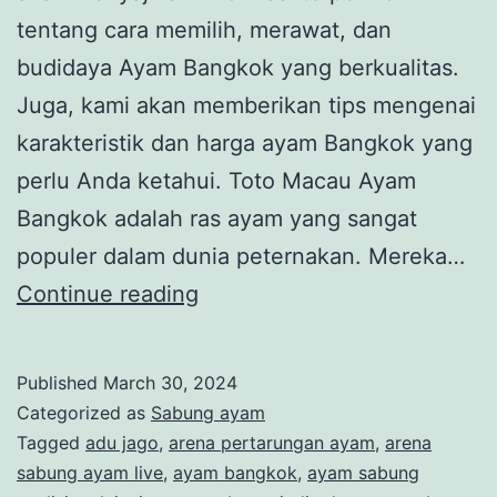
tentang cara memilih, merawat, dan
budidaya Ayam Bangkok yang berkualitas.
Juga, kami akan memberikan tips mengenai
karakteristik dan harga ayam Bangkok yang
perlu Anda ketahui. Toto Macau Ayam
Bangkok adalah ras ayam yang sangat
populer dalam dunia peternakan. Mereka…
Panduan
Continue reading
Lengkap
Ayam
Published
March 30, 2024
Bangkok
Categorized as
Sabung ayam
Unggul
Tagged
adu jago
,
arena pertarungan ayam
,
arena
sabung ayam live
,
ayam bangkok
,
ayam sabung