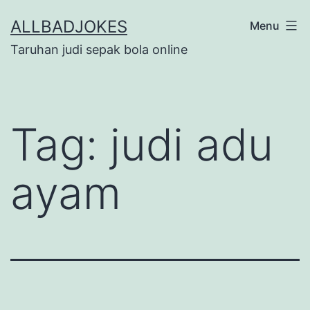
Skip
ALLBADJOKES
Menu
to
Taruhan judi sepak bola online
content
Tag:
judi adu
ayam