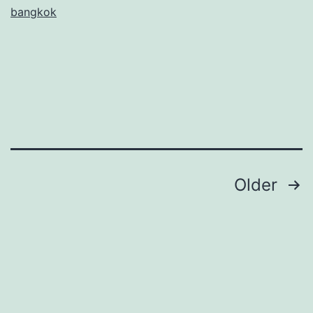
bangkok
Posts
Older
pagination