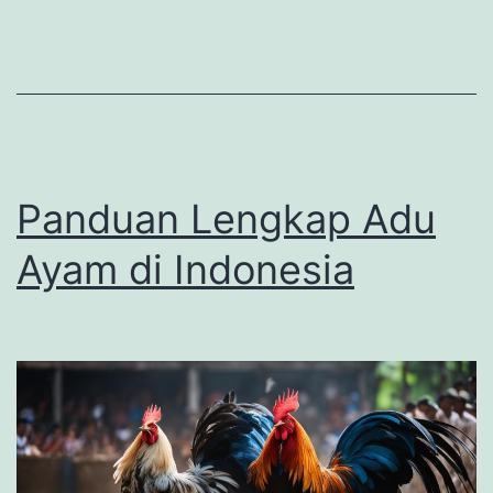
Panduan Lengkap Adu
Ayam di Indonesia