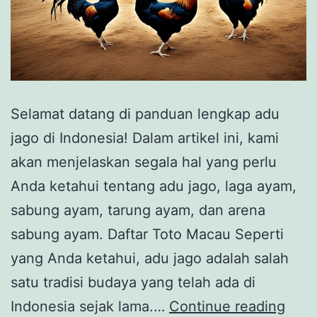
Selamat datang di panduan lengkap adu
jago di Indonesia! Dalam artikel ini, kami
akan menjelaskan segala hal yang perlu
Anda ketahui tentang adu jago, laga ayam,
sabung ayam, tarung ayam, dan arena
sabung ayam. Daftar Toto Macau Seperti
yang Anda ketahui, adu jago adalah salah
satu tradisi budaya yang telah ada di
Pan
Indonesia sejak lama.…
Continue reading