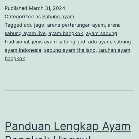
Sabung
Published
March 31, 2024
Ayam
Categorized as
Sabung ayam
Tradision
Tagged
adu jago
,
arena pertarungan ayam
,
arena
sabung ayam live
,
ayam bangkok
,
ayam sabung
Indonesia
tradisional
,
jenis ayam sabung
,
judi adu ayam
,
sabung
ayam indonesia
,
sabung ayam thailand
,
taruhan ayam
bangkok
Panduan Lengkap Ayam