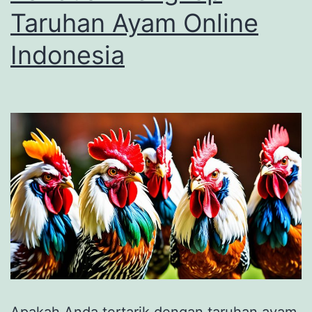
Taruhan Ayam Online
Indonesia
Apakah Anda tertarik dengan taruhan ayam