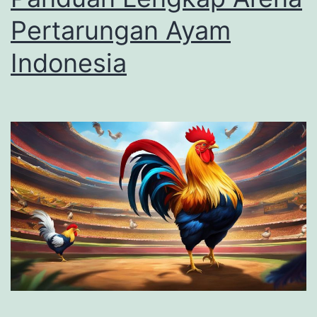
Pertarungan Ayam
Indonesia