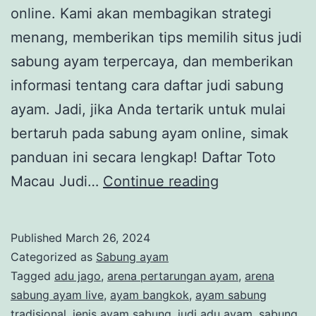
online. Kami akan membagikan strategi
menang, memberikan tips memilih situs judi
sabung ayam terpercaya, dan memberikan
informasi tentang cara daftar judi sabung
ayam. Jadi, jika Anda tertarik untuk mulai
bertaruh pada sabung ayam online, simak
panduan ini secara lengkap! Daftar Toto
Panduan
Macau Judi…
Continue reading
Lengkap
Judi
Published
March 26, 2024
Sabung
Categorized as
Sabung ayam
Ayam
Tagged
adu jago
,
arena pertarungan ayam
,
arena
sabung ayam live
,
ayam bangkok
,
ayam sabung
Online
tradisional
,
jenis ayam sabung
,
judi adu ayam
,
sabung