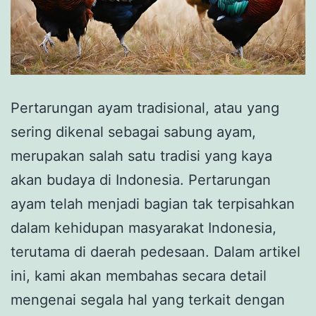
Pertarungan ayam tradisional, atau yang
sering dikenal sebagai sabung ayam,
merupakan salah satu tradisi yang kaya
akan budaya di Indonesia. Pertarungan
ayam telah menjadi bagian tak terpisahkan
dalam kehidupan masyarakat Indonesia,
terutama di daerah pedesaan. Dalam artikel
ini, kami akan membahas secara detail
mengenai segala hal yang terkait dengan