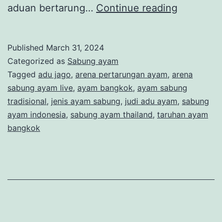
Panduan
aduan bertarung…
Continue reading
Lengkap
Sabung
Published
March 31, 2024
Ayam
Categorized as
Sabung ayam
Tradision
Tagged
adu jago
,
arena pertarungan ayam
,
arena
sabung ayam live
,
ayam bangkok
,
ayam sabung
Indonesia
tradisional
,
jenis ayam sabung
,
judi adu ayam
,
sabung
ayam indonesia
,
sabung ayam thailand
,
taruhan ayam
bangkok