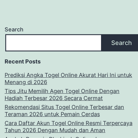
Search
Search
Recent Posts
Prediksi Angka Togel Online Akurat Hari Ini untuk
Menang di 2026
Tips Jitu Memilih Agen Togel Online Dengan
Hadiah Terbesar 2026 Secara Cermat
Rekomendasi Situs Togel Online Terbesar dan
Teraman 2026 untuk Pemain Cerdas
Cara Daftar Akun Togel Online Resmi Terpercaya
Tahun 2026 Dengan Mudah dan Aman