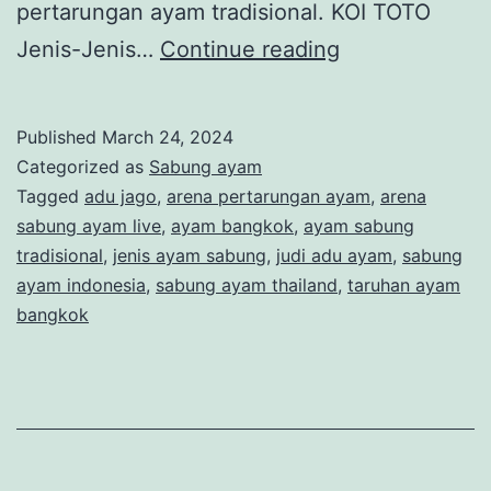
pertarungan ayam tradisional. KOI TOTO
Segala
Jenis-Jenis…
Continue reading
Tentang
Pertarungan
Published
March 24, 2024
Ayam
Categorized as
Sabung ayam
Tradisional
Tagged
adu jago
,
arena pertarungan ayam
,
arena
sabung ayam live
,
ayam bangkok
,
ayam sabung
tradisional
,
jenis ayam sabung
,
judi adu ayam
,
sabung
ayam indonesia
,
sabung ayam thailand
,
taruhan ayam
bangkok