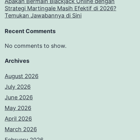
Apakah Bermain Blackjack Online dengan
Strategi Martingale Masih Efektif di 2026?
Temukan Jawabannya di Sini
Recent Comments
No comments to show.
Archives
August 2026
July 2026
June 2026
May 2026
April 2026
March 2026
February 2026