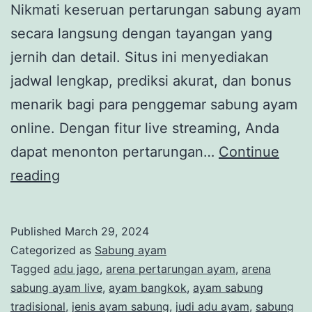
Nikmati keseruan pertarungan sabung ayam
secara langsung dengan tayangan yang
jernih dan detail. Situs ini menyediakan
jadwal lengkap, prediksi akurat, dan bonus
menarik bagi para penggemar sabung ayam
online. Dengan fitur live streaming, Anda
dapat menonton pertarungan…
Continue
Nonton
reading
Arena
Sabung
Published
March 29, 2024
Ayam
Categorized as
Sabung ayam
Live
Tagged
adu jago
,
arena pertarungan ayam
,
arena
sabung ayam live
,
ayam bangkok
,
ayam sabung
Streaming
tradisional
,
jenis ayam sabung
,
judi adu ayam
,
sabung