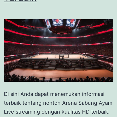
Di sini Anda dapat menemukan informasi
terbaik tentang nonton Arena Sabung Ayam
Live streaming dengan kualitas HD terbaik.