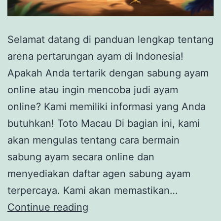
Selamat datang di panduan lengkap tentang
arena pertarungan ayam di Indonesia!
Apakah Anda tertarik dengan sabung ayam
online atau ingin mencoba judi ayam
online? Kami memiliki informasi yang Anda
butuhkan! Toto Macau Di bagian ini, kami
akan mengulas tentang cara bermain
sabung ayam secara online dan
menyediakan daftar agen sabung ayam
terpercaya. Kami akan memastikan…
Panduan
Continue reading