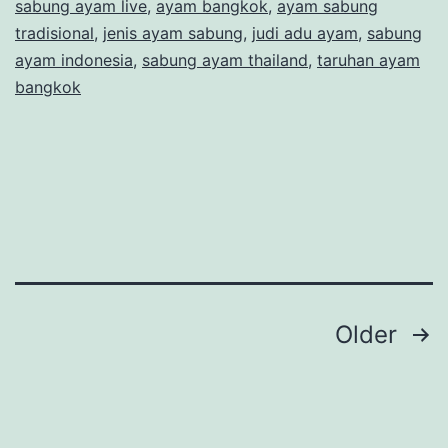
sabung ayam live
,
ayam bangkok
,
ayam sabung
di
tradisional
,
jenis ayam sabung
,
judi adu ayam
,
sabung
Indonesia
ayam indonesia
,
sabung ayam thailand
,
taruhan ayam
bangkok
Posts
Older
pagination