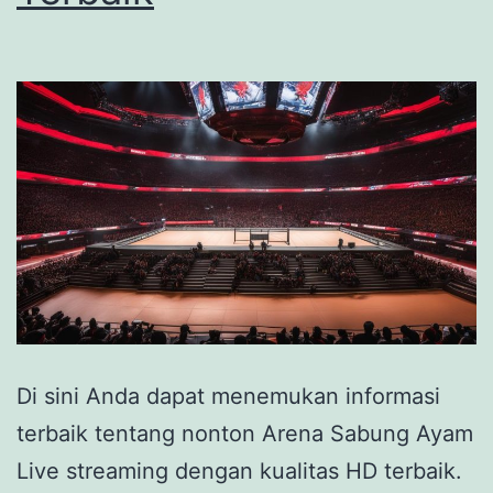
Di sini Anda dapat menemukan informasi
terbaik tentang nonton Arena Sabung Ayam
Live streaming dengan kualitas HD terbaik.