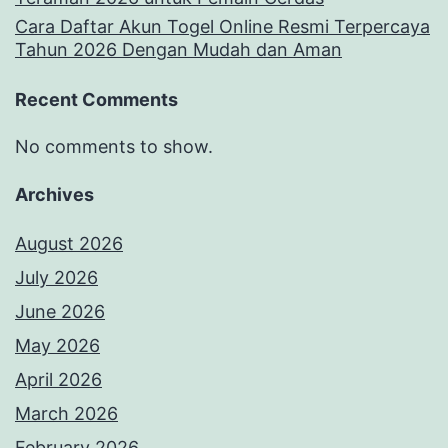
Cara Daftar Akun Togel Online Resmi Terpercaya
Tahun 2026 Dengan Mudah dan Aman
Recent Comments
No comments to show.
Archives
August 2026
July 2026
June 2026
May 2026
April 2026
March 2026
February 2026