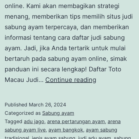
online. Kami akan membagikan strategi
menang, memberikan tips memilih situs judi
sabung ayam terpercaya, dan memberikan
informasi tentang cara daftar judi sabung
ayam. Jadi, jika Anda tertarik untuk mulai
bertaruh pada sabung ayam online, simak
panduan ini secara lengkap! Daftar Toto
Panduan
Macau Judi…
Continue reading
Lengkap
Judi
Published
March 26, 2024
Sabung
Categorized as
Sabung ayam
Ayam
Tagged
adu jago
,
arena pertarungan ayam
,
arena
sabung ayam live
,
ayam bangkok
,
ayam sabung
Online
tradisional
,
jenis ayam sabung
,
judi adu ayam
,
sabung