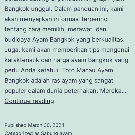
Bangkok unggul. Dalam panduan ini, kami
akan menyajikan informasi terperinci
tentang cara memilih, merawat, dan
budidaya Ayam Bangkok yang berkualitas.
Juga, kami akan memberikan tips mengenai
karakteristik dan harga ayam Bangkok yang
perlu Anda ketahui. Toto Macau Ayam
Bangkok adalah ras ayam yang sangat
populer dalam dunia peternakan. Mereka…
Panduan
Continue reading
Lengkap
Ayam
Published
March 30, 2024
Bangkok
Categorized as
Sabung ayam