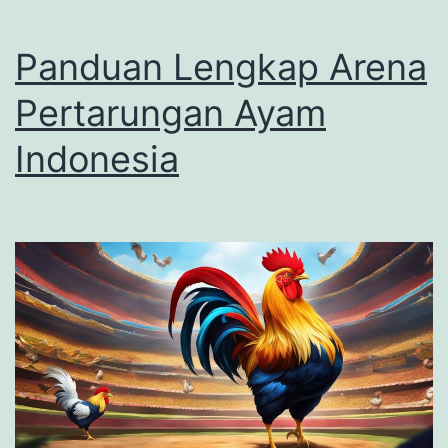
Panduan Lengkap Arena
Pertarungan Ayam
Indonesia