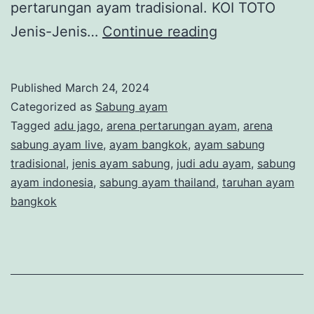
pertarungan ayam tradisional. KOI TOTO
Segala
Jenis-Jenis…
Continue reading
Tentang
Pertarungan
Published
March 24, 2024
Ayam
Categorized as
Sabung ayam
Tradisional
Tagged
adu jago
,
arena pertarungan ayam
,
arena
sabung ayam live
,
ayam bangkok
,
ayam sabung
tradisional
,
jenis ayam sabung
,
judi adu ayam
,
sabung
ayam indonesia
,
sabung ayam thailand
,
taruhan ayam
bangkok