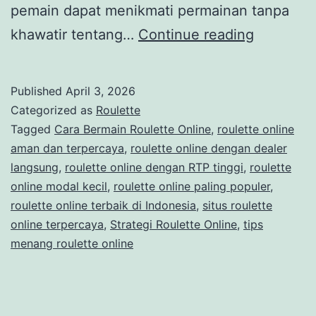
pemain dapat menikmati permainan tanpa
Panduan
khawatir tentang…
Continue reading
Login
Roulette
Published
April 3, 2026
Online
Categorized as
Roulette
Live
Tagged
Cara Bermain Roulette Online
,
roulette online
aman dan terpercaya
,
roulette online dengan dealer
Dealer
langsung
,
roulette online dengan RTP tinggi
,
roulette
Terbaru:
online modal kecil
,
roulette online paling populer
,
Sistem
roulette online terbaik di Indonesia
,
situs roulette
online terpercaya
,
Strategi Roulette Online
,
tips
Aman
menang roulette online
dan
Akses
Cepat