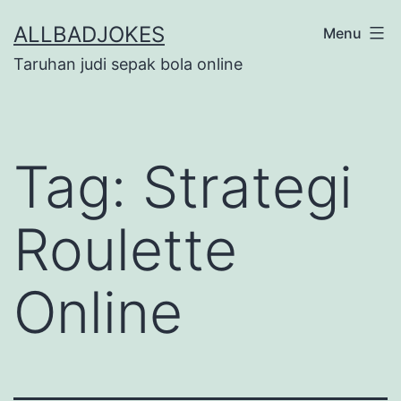
Skip
ALLBADJOKES
Menu
to
Taruhan judi sepak bola online
content
Tag:
Strategi
Roulette
Online