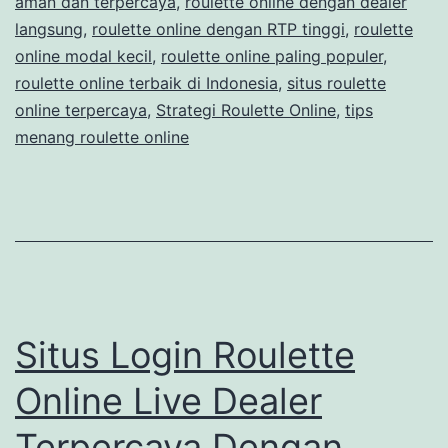
aman dan terpercaya
,
roulette online dengan dealer
Dengan
langsung
,
roulette online dengan RTP tinggi
,
roulette
Dealer
online modal kecil
,
roulette online paling populer
,
Langsung
roulette online terbaik di Indonesia
,
situs roulette
online terpercaya
,
Strategi Roulette Online
Menggunakan
,
tips
menang roulette online
HP
atau
Desktop
dengan
Aman
dan
Situs Login Roulette
Cepat
Online Live Dealer
Terpercaya Dengan