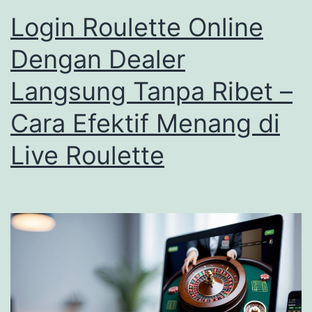
Login Roulette Online
Dengan Dealer
Langsung Tanpa Ribet –
Cara Efektif Menang di
Live Roulette