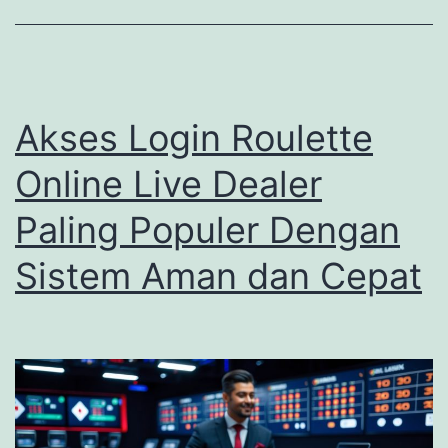
di
Live
Roulette
Akses Login Roulette
Online Live Dealer
Paling Populer Dengan
Sistem Aman dan Cepat