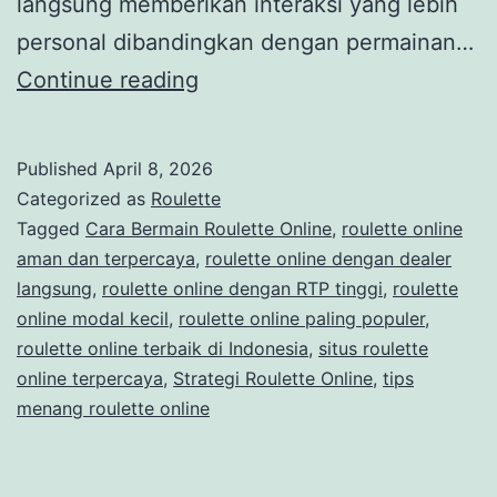
langsung memberikan interaksi yang lebih
personal dibandingkan dengan permainan…
Login
Continue reading
Roulette
Online
Published
April 8, 2026
Dengan
Categorized as
Roulette
Dealer
Tagged
Cara Bermain Roulette Online
,
roulette online
aman dan terpercaya
,
roulette online dengan dealer
Langsung
langsung
,
roulette online dengan RTP tinggi
,
roulette
Tanpa
online modal kecil
,
roulette online paling populer
,
Ribet
roulette online terbaik di Indonesia
,
situs roulette
online terpercaya
,
Strategi Roulette Online
–
,
tips
menang roulette online
Cara
Efektif
Menang