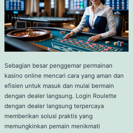
Sebagian besar penggemar permainan
kasino online mencari cara yang aman dan
efisien untuk masuk dan mulai bermain
dengan dealer langsung. Login Roulette
dengan dealer langsung terpercaya
memberikan solusi praktis yang
memungkinkan pemain menikmati