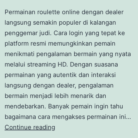
Permainan roulette online dengan dealer
langsung semakin populer di kalangan
penggemar judi. Cara login yang tepat ke
platform resmi memungkinkan pemain
menikmati pengalaman bermain yang nyata
melalui streaming HD. Dengan suasana
permainan yang autentik dan interaksi
langsung dengan dealer, pengalaman
bermain menjadi lebih menarik dan
mendebarkan. Banyak pemain ingin tahu
bagaimana cara mengakses permainan ini…
Cara
Continue reading
Login