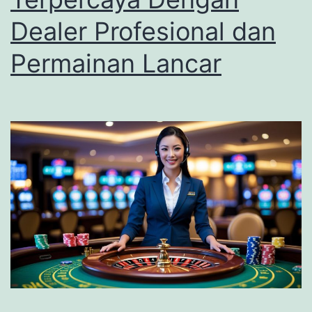
Dealer Profesional dan
Permainan Lancar