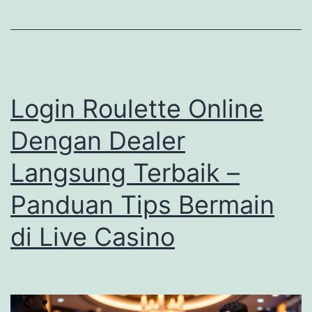
dan
Cepat
Login Roulette Online
Dengan Dealer
Langsung Terbaik –
Panduan Tips Bermain
di Live Casino