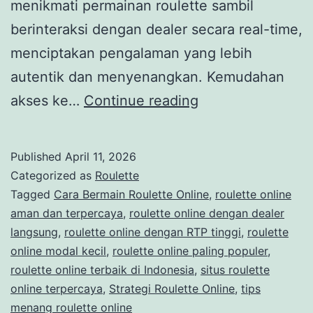
menikmati permainan roulette sambil
berinteraksi dengan dealer secara real-time,
menciptakan pengalaman yang lebih
autentik dan menyenangkan. Kemudahan
Login
akses ke…
Continue reading
Roulette
Online
Published
April 11, 2026
Live
Categorized as
Roulette
Dealer
Tagged
Cara Bermain Roulette Online
,
roulette online
aman dan terpercaya
,
roulette online dengan dealer
Terbaru:
langsung
,
roulette online dengan RTP tinggi
,
roulette
Pengalaman
online modal kecil
,
roulette online paling populer
,
Casino
roulette online terbaik di Indonesia
,
situs roulette
online terpercaya
,
Strategi Roulette Online
Nyata
,
tips
menang roulette online