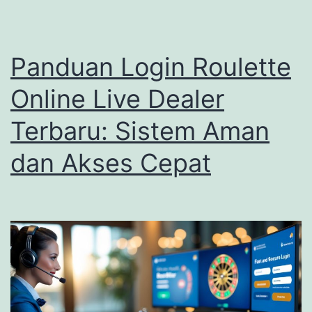
Real
Time
Panduan Login Roulette
Online Live Dealer
Terbaru: Sistem Aman
dan Akses Cepat