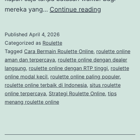
Login
mereka yang…
Continue reading
Roulette
Online
Published
April 4, 2026
Dengan
Categorized as
Roulette
Dealer
Tagged
Cara Bermain Roulette Online
,
roulette online
aman dan terpercaya
,
roulette online dengan dealer
Langsung
langsung
,
roulette online dengan RTP tinggi
,
roulette
24
online modal kecil
,
roulette online paling populer
,
Jam
roulette online terbaik di Indonesia
,
situs roulette
online terpercaya
,
Strategi Roulette Online
–
,
tips
menang roulette online
Menyelami
Pengalaman
Live
Casino