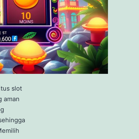
tus slot
g aman
ng
sehingga
Memilih