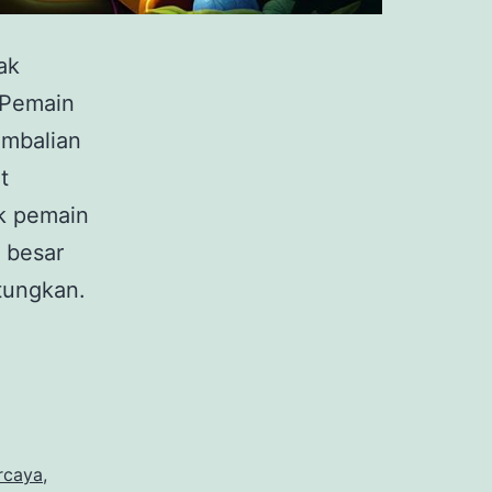
ak
 Pemain
mbalian
t
k pemain
 besar
tungkan.
rcaya
,