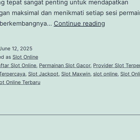
ng tepat sangat penting untuk mendapatkan
an maksimal dan menikmati setiap sesi permai
Situs
 berkembangnya…
Continue reading
Slot
Terpercaya
June 12, 2025
Panduan
ed as
Slot Online
Memilih
ftar Slot Online
,
Permainan Slot Gacor
,
Provider Slot Terpe
 Terpercaya
,
Slot Jackpot
,
Slot Maxwin
,
slot online
,
Slot Onl
Platform
ot Online Terbaru
Terbaik
untuk
Permainan
Slot
Online