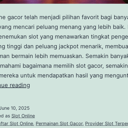
ine gacor telah menjadi pilihan favorit bagi bany
yang mencari peluang menang yang lebih baik.
enemukan slot yang menawarkan tingkat penge
ng tinggi dan peluang jackpot menarik, membua
man bermain lebih memuaskan. Semakin banya
mahami bagaimana memilih slot gacor, semakin
 mereka untuk mendapatkan hasil yang mengun
Slot
nue reading
Online
Gacor
June 10, 2025
Cara
ed as
Slot Online
Menang
ftar Slot Online
,
Permainan Slot Gacor
,
Provider Slot Terpe