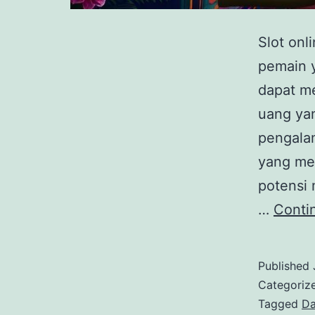
Slot onl
pemain 
dapat m
uang ya
pengala
yang me
potensi
…
Conti
Published
Categoriz
Tagged
Da