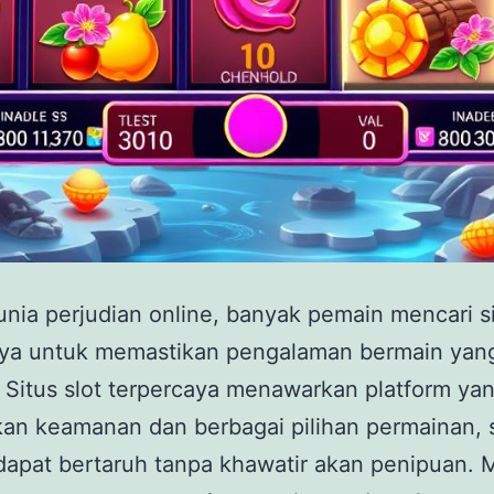
nia perjudian online, banyak pemain mencari si
aya untuk memastikan pengalaman bermain yan
. Situs slot terpercaya menawarkan platform ya
kan keamanan dan berbagai pilihan permainan, 
apat bertaruh tanpa khawatir akan penipuan. 