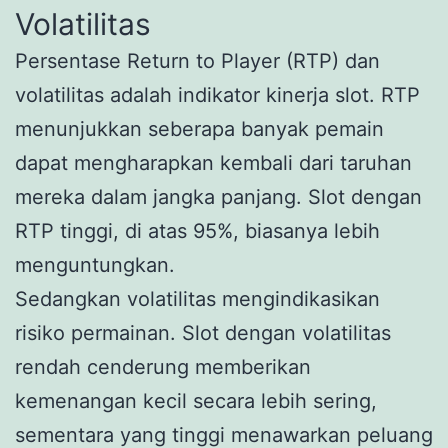
Volatilitas
Persentase Return to Player (RTP) dan
volatilitas adalah indikator kinerja slot. RTP
menunjukkan seberapa banyak pemain
dapat mengharapkan kembali dari taruhan
mereka dalam jangka panjang. Slot dengan
RTP tinggi, di atas 95%, biasanya lebih
menguntungkan.
Sedangkan volatilitas mengindikasikan
risiko permainan. Slot dengan volatilitas
rendah cenderung memberikan
kemenangan kecil secara lebih sering,
sementara yang tinggi menawarkan peluang