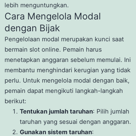
lebih menguntungkan.
Cara Mengelola Modal
dengan Bijak
Pengelolaan modal merupakan kunci saat
bermain slot online. Pemain harus
menetapkan anggaran sebelum memulai. Ini
membantu menghindari kerugian yang tidak
perlu. Untuk mengelola modal dengan baik,
pemain dapat mengikuti langkah-langkah
berikut:
Tentukan jumlah taruhan
: Pilih jumlah
taruhan yang sesuai dengan anggaran.
Gunakan sistem taruhan
: