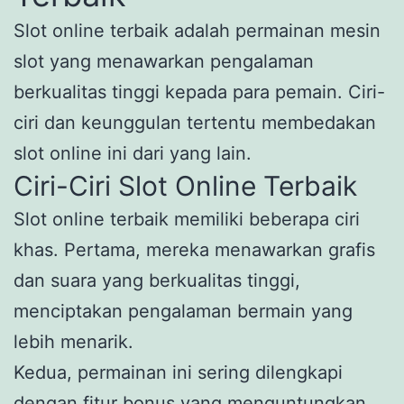
Slot online terbaik adalah permainan mesin
slot yang menawarkan pengalaman
berkualitas tinggi kepada para pemain. Ciri-
ciri dan keunggulan tertentu membedakan
slot online ini dari yang lain.
Ciri-Ciri Slot Online Terbaik
Slot online terbaik memiliki beberapa ciri
khas. Pertama, mereka menawarkan grafis
dan suara yang berkualitas tinggi,
menciptakan pengalaman bermain yang
lebih menarik.
Kedua, permainan ini sering dilengkapi
dengan fitur bonus yang menguntungkan,