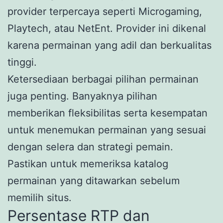
provider terpercaya seperti Microgaming,
Playtech, atau NetEnt. Provider ini dikenal
karena permainan yang adil dan berkualitas
tinggi.
Ketersediaan berbagai pilihan permainan
juga penting. Banyaknya pilihan
memberikan fleksibilitas serta kesempatan
untuk menemukan permainan yang sesuai
dengan selera dan strategi pemain.
Pastikan untuk memeriksa katalog
permainan yang ditawarkan sebelum
memilih situs.
Persentase RTP dan