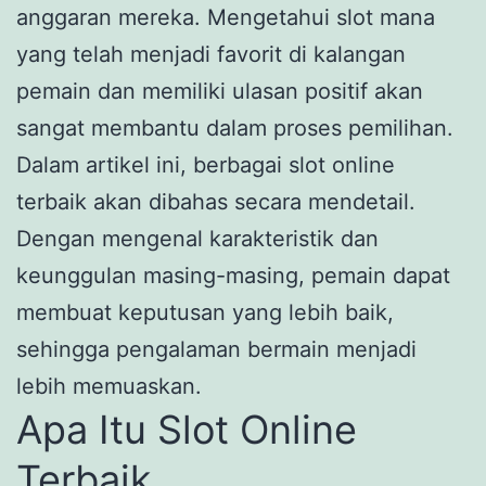
anggaran mereka. Mengetahui slot mana
yang telah menjadi favorit di kalangan
pemain dan memiliki ulasan positif akan
sangat membantu dalam proses pemilihan.
Dalam artikel ini, berbagai slot online
terbaik akan dibahas secara mendetail.
Dengan mengenal karakteristik dan
keunggulan masing-masing, pemain dapat
membuat keputusan yang lebih baik,
sehingga pengalaman bermain menjadi
lebih memuaskan.
Apa Itu Slot Online
Terbaik