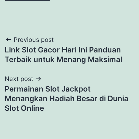
Post
Previous post
Link Slot Gacor Hari Ini Panduan
navigation
Terbaik untuk Menang Maksimal
Next post
Permainan Slot Jackpot
Menangkan Hadiah Besar di Dunia
Slot Online