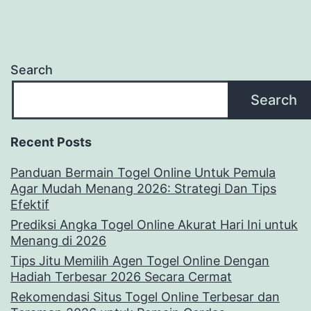
Search
Search
Recent Posts
Panduan Bermain Togel Online Untuk Pemula
Agar Mudah Menang 2026: Strategi Dan Tips
Efektif
Prediksi Angka Togel Online Akurat Hari Ini untuk
Menang di 2026
Tips Jitu Memilih Agen Togel Online Dengan
Hadiah Terbesar 2026 Secara Cermat
Rekomendasi Situs Togel Online Terbesar dan