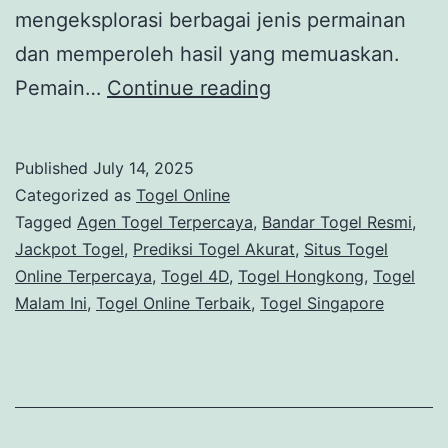
mengeksplorasi berbagai jenis permainan
dan memperoleh hasil yang memuaskan.
Situs
Pemain…
Continue reading
Togel
Online
Published
July 14, 2025
Terpercaya
Categorized as
Togel Online
dengan
Tagged
Agen Togel Terpercaya
,
Bandar Togel Resmi
,
Jackpot Togel
,
Prediksi Togel Akurat
,
Situs Togel
Pasaran
Online Terpercaya
,
Togel 4D
,
Togel Hongkong
,
Togel
Lengkap:
Malam Ini
,
Togel Online Terbaik
,
Togel Singapore
Panduan
Memilih
Platform
Terbaik