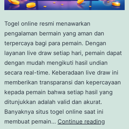
Togel online resmi menawarkan
pengalaman bermain yang aman dan
terpercaya bagi para pemain. Dengan
layanan live draw setiap hari, pemain dapat
dengan mudah mengikuti hasil undian
secara real-time. Keberadaan live draw ini
memberikan transparansi dan kepercayaan
kepada pemain bahwa setiap hasil yang
ditunjukkan adalah valid dan akurat.
Banyaknya situs togel online saat ini
Togel
membuat pemain…
Continue reading