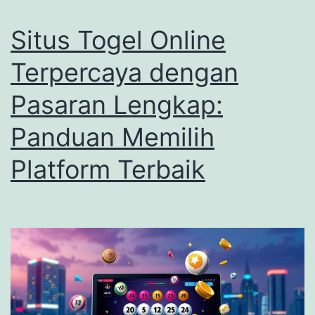
Cerdas
Situs Togel Online
Terpercaya dengan
Pasaran Lengkap:
Panduan Memilih
Platform Terbaik