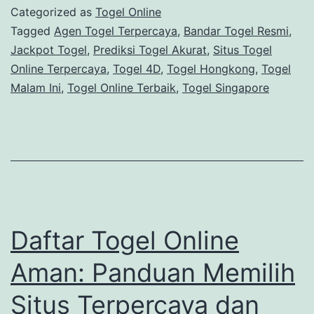
Terb
Categorized as
Togel Online
Pan
Tagged
Agen Togel Terpercaya
,
Bandar Togel Resmi
,
Jackpot Togel
,
Prediksi Togel Akurat
,
Situs Togel
Men
Online Terpercaya
,
Togel 4D
,
Togel Hongkong
,
Togel
dan
Malam Ini
,
Togel Online Terbaik
,
Togel Singapore
Stra
Terb
Daftar Togel Online
Aman: Panduan Memilih
Situs Terpercaya dan