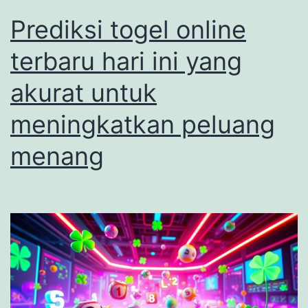
Prediksi togel online
terbaru hari ini yang
akurat untuk
meningkatkan peluang
menang