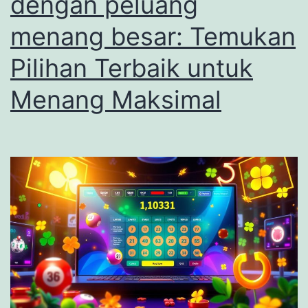
dengan peluang
menang besar: Temukan
Pilihan Terbaik untuk
Menang Maksimal