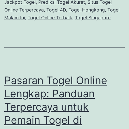
Jackpot Togel
,
Prediksi Togel Akurat
,
Situs Togel
Memilih
Online Terpercaya
,
Togel 4D
,
Togel Hongkong
,
Togel
Situs
Malam Ini
,
Togel Online Terbaik
,
Togel Singapore
Terpercaya
dan
Terbaik
Pasaran Togel Online
Lengkap: Panduan
Terpercaya untuk
Pemain Togel di