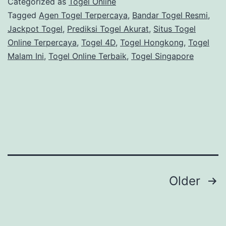
Categorized as
Togel Online
Panduan
Tagged
Agen Togel Terpercaya
,
Bandar Togel Resmi
,
Jackpot Togel
,
Prediksi Togel Akurat
,
Situs Togel
Terpercaya
Online Terpercaya
,
Togel 4D
,
Togel Hongkong
,
Togel
untuk
Malam Ini
,
Togel Online Terbaik
,
Togel Singapore
Pemain
Togel
di
Indonesia
Posts
Older
pagination