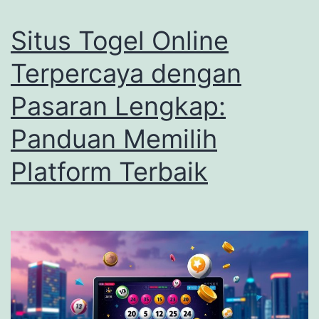
Cerdas
Situs Togel Online
Terpercaya dengan
Pasaran Lengkap:
Panduan Memilih
Platform Terbaik