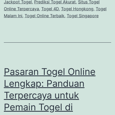
Jackpot Togel
,
Prediksi Togel Akurat
,
Situs Togel
Memilih
Online Terpercaya
,
Togel 4D
,
Togel Hongkong
,
Togel
Situs
Malam Ini
,
Togel Online Terbaik
,
Togel Singapore
Terpercaya
dan
Terbaik
Pasaran Togel Online
Lengkap: Panduan
Terpercaya untuk
Pemain Togel di