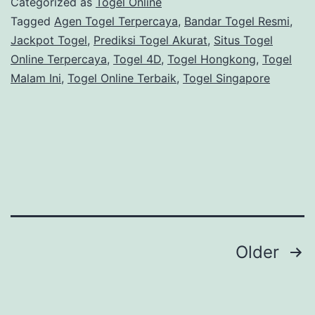
Categorized as
Togel Online
Panduan
Tagged
Agen Togel Terpercaya
,
Bandar Togel Resmi
,
Jackpot Togel
,
Prediksi Togel Akurat
,
Situs Togel
Terpercaya
Online Terpercaya
,
Togel 4D
,
Togel Hongkong
,
Togel
untuk
Malam Ini
,
Togel Online Terbaik
,
Togel Singapore
Pemain
Togel
di
Indonesia
Posts
Older
pagination