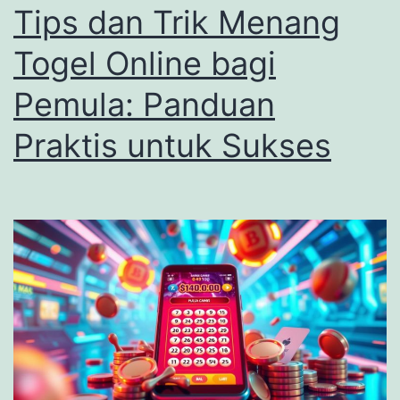
Tips dan Trik Menang
Togel Online bagi
Pemula: Panduan
Praktis untuk Sukses