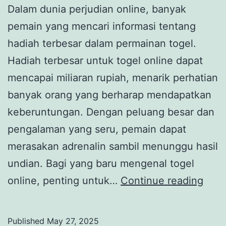
Dalam dunia perjudian online, banyak
pemain yang mencari informasi tentang
hadiah terbesar dalam permainan togel.
Hadiah terbesar untuk togel online dapat
mencapai miliaran rupiah, menarik perhatian
banyak orang yang berharap mendapatkan
keberuntungan. Dengan peluang besar dan
pengalaman yang seru, pemain dapat
merasakan adrenalin sambil menunggu hasil
undian. Bagi yang baru mengenal togel
Toge
online, penting untuk…
Continue reading
Onli
Hadi
Published
May 27, 2025