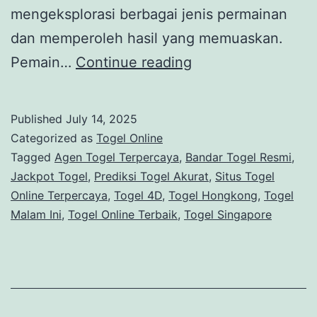
mengeksplorasi berbagai jenis permainan
dan memperoleh hasil yang memuaskan.
Situs
Pemain…
Continue reading
Togel
Online
Published
July 14, 2025
Terpercaya
Categorized as
Togel Online
dengan
Tagged
Agen Togel Terpercaya
,
Bandar Togel Resmi
,
Jackpot Togel
,
Prediksi Togel Akurat
,
Situs Togel
Pasaran
Online Terpercaya
,
Togel 4D
,
Togel Hongkong
,
Togel
Lengkap:
Malam Ini
,
Togel Online Terbaik
,
Togel Singapore
Panduan
Memilih
Platform
Terbaik