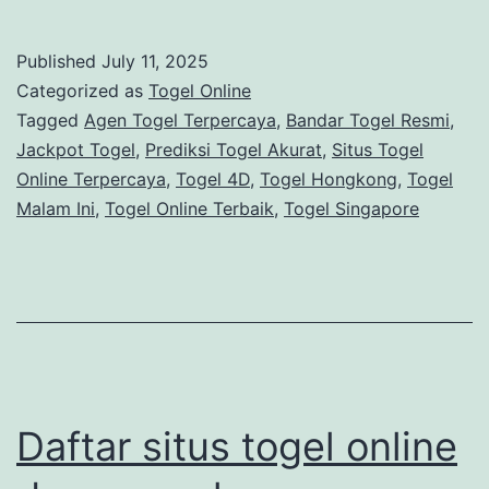
dan
Trik
Published
July 11, 2025
Menang
Categorized as
Togel Online
Togel
Tagged
Agen Togel Terpercaya
,
Bandar Togel Resmi
,
Jackpot Togel
,
Prediksi Togel Akurat
,
Situs Togel
Online
Online Terpercaya
,
Togel 4D
,
Togel Hongkong
,
Togel
bagi
Malam Ini
,
Togel Online Terbaik
,
Togel Singapore
Pemula:
Panduan
Praktis
untuk
Sukses
Daftar situs togel online