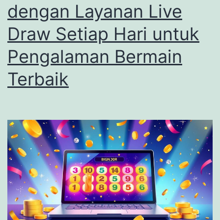
dengan Layanan Live
Draw Setiap Hari untuk
Pengalaman Bermain
Terbaik