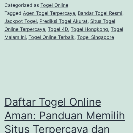
Terb
Categorized as
Togel Online
Pan
Tagged
Agen Togel Terpercaya
,
Bandar Togel Resmi
,
Jackpot Togel
,
Prediksi Togel Akurat
,
Situs Togel
Men
Online Terpercaya
,
Togel 4D
,
Togel Hongkong
,
Togel
dan
Malam Ini
,
Togel Online Terbaik
,
Togel Singapore
Stra
Terb
Daftar Togel Online
Aman: Panduan Memilih
Situs Terpercaya dan