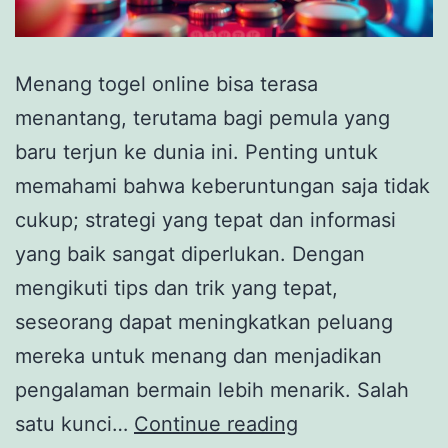
Menang togel online bisa terasa
menantang, terutama bagi pemula yang
baru terjun ke dunia ini. Penting untuk
memahami bahwa keberuntungan saja tidak
cukup; strategi yang tepat dan informasi
yang baik sangat diperlukan. Dengan
mengikuti tips dan trik yang tepat,
seseorang dapat meningkatkan peluang
mereka untuk menang dan menjadikan
pengalaman bermain lebih menarik. Salah
Tips
satu kunci…
Continue reading