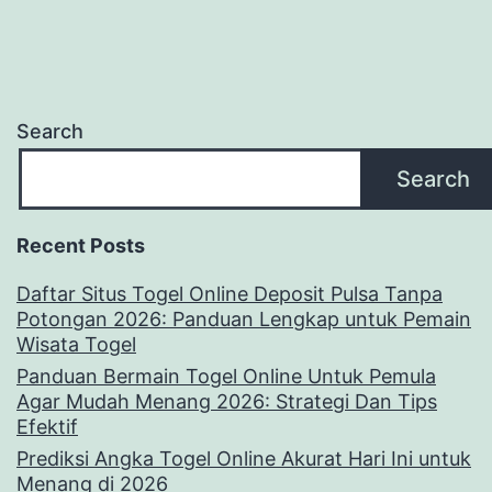
Search
Search
Recent Posts
Daftar Situs Togel Online Deposit Pulsa Tanpa
Potongan 2026: Panduan Lengkap untuk Pemain
Wisata Togel
Panduan Bermain Togel Online Untuk Pemula
Agar Mudah Menang 2026: Strategi Dan Tips
Efektif
Prediksi Angka Togel Online Akurat Hari Ini untuk
Menang di 2026