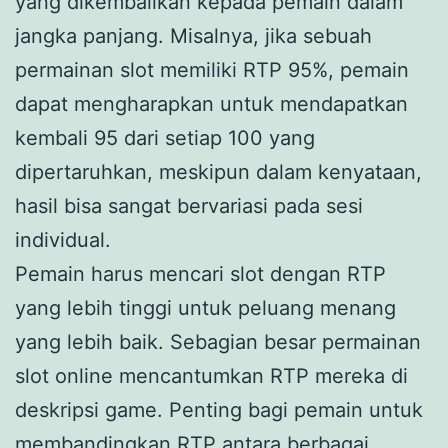
yang dikembalikan kepada pemain dalam
jangka panjang. Misalnya, jika sebuah
permainan slot memiliki RTP 95%, pemain
dapat mengharapkan untuk mendapatkan
kembali 95 dari setiap 100 yang
dipertaruhkan, meskipun dalam kenyataan,
hasil bisa sangat bervariasi pada sesi
individual.
Pemain harus mencari slot dengan RTP
yang lebih tinggi untuk peluang menang
yang lebih baik. Sebagian besar permainan
slot online mencantumkan RTP mereka di
deskripsi game. Penting bagi pemain untuk
membandingkan RTP antara berbagai