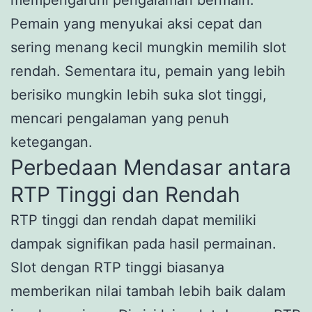
mempengaruhi pengalaman bermain.
Pemain yang menyukai aksi cepat dan
sering menang kecil mungkin memilih slot
rendah. Sementara itu, pemain yang lebih
berisiko mungkin lebih suka slot tinggi,
mencari pengalaman yang penuh
ketegangan.
Perbedaan Mendasar antara
RTP Tinggi dan Rendah
RTP tinggi dan rendah dapat memiliki
dampak signifikan pada hasil permainan.
Slot dengan RTP tinggi biasanya
memberikan nilai tambah lebih baik dalam