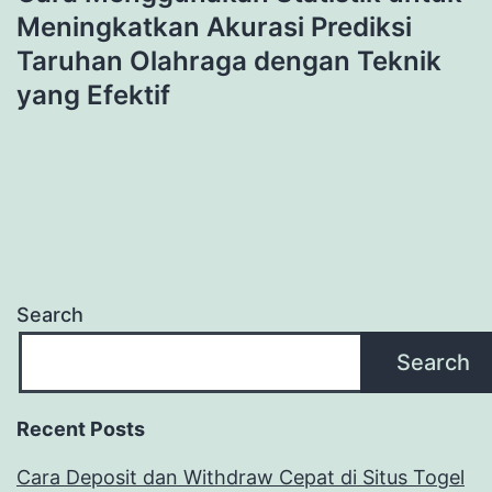
Meningkatkan Akurasi Prediksi
Taruhan Olahraga dengan Teknik
yang Efektif
Search
Search
Recent Posts
Cara Deposit dan Withdraw Cepat di Situs Togel