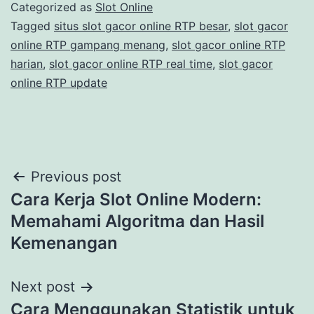
Categorized as
Slot Online
Tagged
situs slot gacor online RTP besar
,
slot gacor
online RTP gampang menang
,
slot gacor online RTP
harian
,
slot gacor online RTP real time
,
slot gacor
online RTP update
Post
Previous post
Cara Kerja Slot Online Modern:
navigation
Memahami Algoritma dan Hasil
Kemenangan
Next post
Cara Menggunakan Statistik untuk