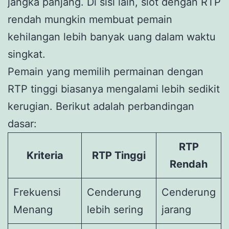
jangka panjang. Di sisi lain, slot dengan RTP
rendah mungkin membuat pemain
kehilangan lebih banyak uang dalam waktu
singkat.
Pemain yang memilih permainan dengan
RTP tinggi biasanya mengalami lebih sedikit
kerugian. Berikut adalah perbandingan
dasar:
RTP
Kriteria
RTP Tinggi
Rendah
Frekuensi
Cenderung
Cenderung
Menang
lebih sering
jarang