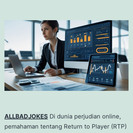
ALLBADJOKES
Di dunia perjudian online,
pemahaman tentang Return to Player (RTP)