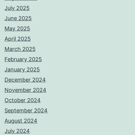
July 2025
June 2025
May 2025
April 2025
March 2025
February 2025
January 2025
December 2024
November 2024
October 2024
September 2024
August 2024
July 2024