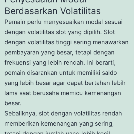
Berdasarkan Volatilitas
Pemain perlu menyesuaikan modal sesuai
dengan volatilitas slot yang dipilih. Slot
dengan volatilitas tinggi sering menawarkan
pembayaran yang besar, tetapi dengan
frekuensi yang lebih rendah. Ini berarti,
pemain disarankan untuk memiliki saldo
yang lebih besar agar dapat bertahan lebih
lama saat berusaha memicu kemenangan
besar.
Sebaliknya, slot dengan volatilitas rendah
memberikan kemenangan yang sering,
tetapi dengan jumlah yang lebih kecil.