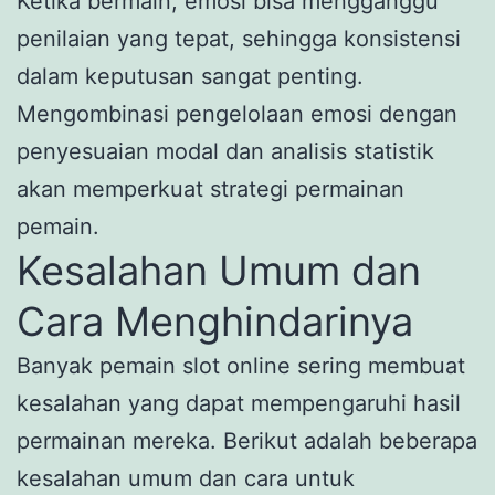
Ketika bermain, emosi bisa mengganggu
penilaian yang tepat, sehingga konsistensi
dalam keputusan sangat penting.
Mengombinasi pengelolaan emosi dengan
penyesuaian modal dan analisis statistik
akan memperkuat strategi permainan
pemain.
Kesalahan Umum dan
Cara Menghindarinya
Banyak pemain slot online sering membuat
kesalahan yang dapat mempengaruhi hasil
permainan mereka. Berikut adalah beberapa
kesalahan umum dan cara untuk