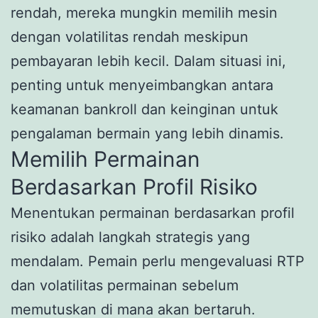
rendah, mereka mungkin memilih mesin
dengan volatilitas rendah meskipun
pembayaran lebih kecil. Dalam situasi ini,
penting untuk menyeimbangkan antara
keamanan bankroll dan keinginan untuk
pengalaman bermain yang lebih dinamis.
Memilih Permainan
Berdasarkan Profil Risiko
Menentukan permainan berdasarkan profil
risiko adalah langkah strategis yang
mendalam. Pemain perlu mengevaluasi RTP
dan volatilitas permainan sebelum
memutuskan di mana akan bertaruh.