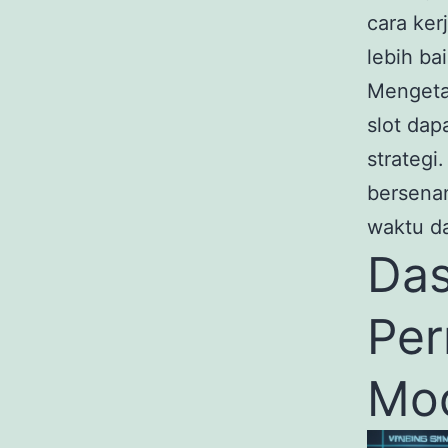
cara ker
lebih ba
Mengetah
slot da
strategi
bersenan
waktu d
Das
Per
Mo