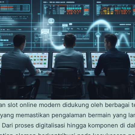
n slot online modern didukung oleh berbagai t
 yang memastikan pengalaman bermain yang la
 Dari proses digitalisasi hingga komponen di d