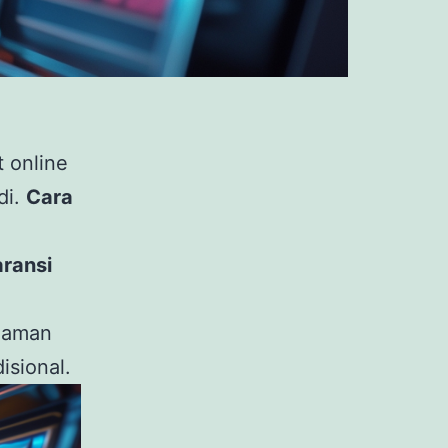
t online
di.
Cara
g
aransi
laman
isional.