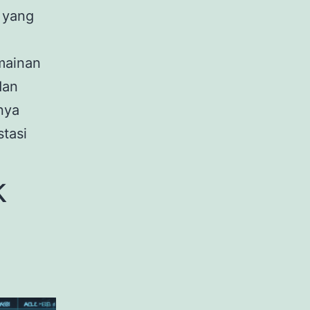
 yang
rmainan
dan
nya
stasi
k