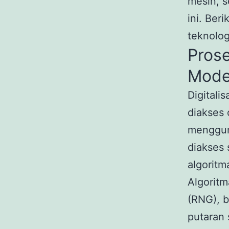
mesin, s
ini. Ber
teknolog
Prose
Mode
Digitali
diakses 
mengguna
diakses
algoritm
Algoritm
(RNG), 
putaran