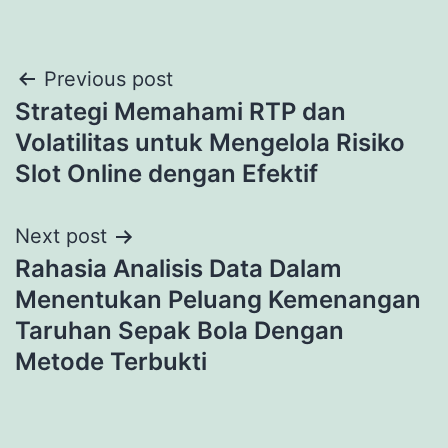
Post
Previous post
Strategi Memahami RTP dan
navigation
Volatilitas untuk Mengelola Risiko
Slot Online dengan Efektif
Next post
Rahasia Analisis Data Dalam
Menentukan Peluang Kemenangan
Taruhan Sepak Bola Dengan
Metode Terbukti