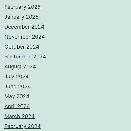
February 2025
January 2025
December 2024
November 2024
October 2024
September 2024
August 2024
July 2024
June 2024
May 2024
April 2024
March 2024
February 2024