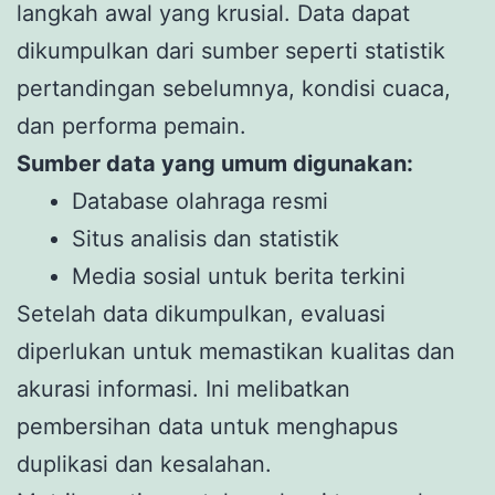
langkah awal yang krusial. Data dapat
dikumpulkan dari sumber seperti statistik
pertandingan sebelumnya, kondisi cuaca,
dan performa pemain.
Sumber data yang umum digunakan:
Database olahraga resmi
Situs analisis dan statistik
Media sosial untuk berita terkini
Setelah data dikumpulkan, evaluasi
diperlukan untuk memastikan kualitas dan
akurasi informasi. Ini melibatkan
pembersihan data untuk menghapus
duplikasi dan kesalahan.