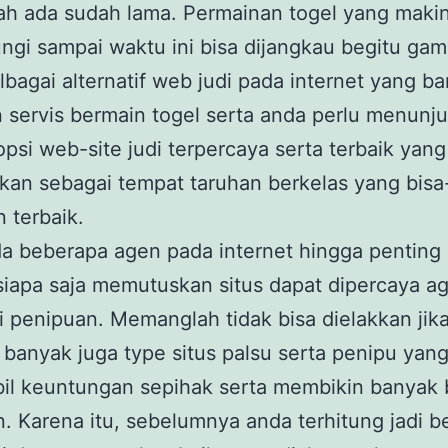
ah ada sudah lama. Permainan togel yang maki
ngi sampai waktu ini bisa dijangkau begitu ga
lbagai alternatif web judi pada internet yang b
 servis bermain togel serta anda perlu menunj
psi web-site judi terpercaya serta terbaik yang
kan sebagai tempat taruhan berkelas yang bisa
 terbaik.
a beberapa agen pada internet hingga penting
iapa saja memutuskan situs dapat dipercaya ag
ri penipuan. Memanglah tidak bisa dielakkan jik
 banyak juga type situs palsu serta penipu yan
il keuntungan sepihak serta membikin banyak 
n. Karena itu, sebelumnya anda terhitung jadi b