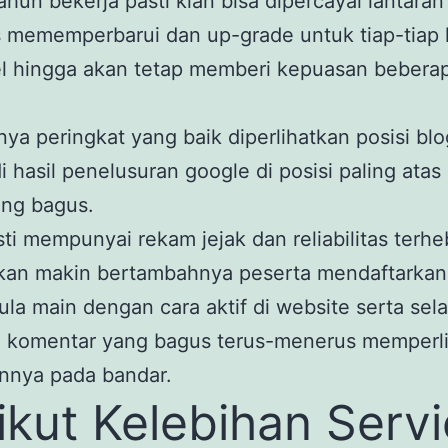
ahun bekerja pasti kian bisa dipercayai lantaran
 mememperbarui dan up-grade untuk tiap-tiap 
el hingga akan tetap memberi kepuasan bebera
nya peringkat yang baik diperlihatkan posisi bl
i hasil penelusuran google di posisi paling atas 
ang bagus.
sti mempunyai rekam jejak dan reliabilitas terh
kkan makin bertambahnya peserta mendaftarkan
la main dengan cara aktif di website serta sela
 komentar yang bagus terus-menerus memperl
nnya pada bandar.
ikut Kelebihan Serv