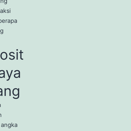
ang
aksi
eberapa
ng
osit
aya
ang
n
n
a angka