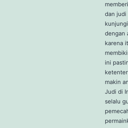
memberik
dan judi
kunjungi
dengan 
karena i
membikin
ini past
ketente
makin am
Judi di 
selalu g
pemecaha
permaink