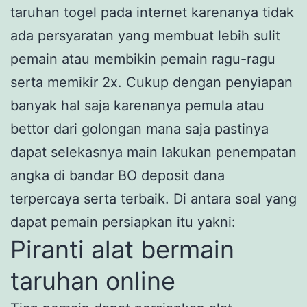
taruhan togel pada internet karenanya tidak
ada persyaratan yang membuat lebih sulit
pemain atau membikin pemain ragu-ragu
serta memikir 2x. Cukup dengan penyiapan
banyak hal saja karenanya pemula atau
bettor dari golongan mana saja pastinya
dapat selekasnya main lakukan penempatan
angka di bandar BO deposit dana
terpercaya serta terbaik. Di antara soal yang
dapat pemain persiapkan itu yakni:
Piranti alat bermain
taruhan online