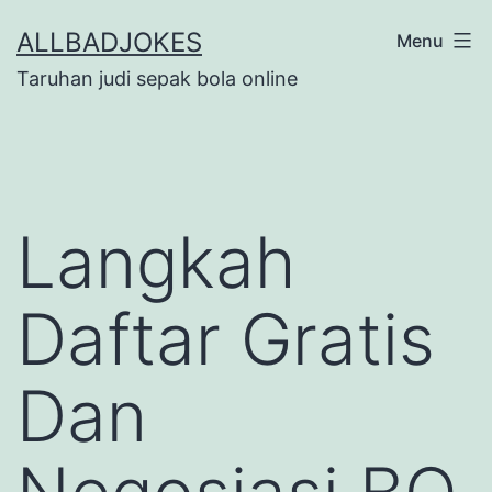
Skip
ALLBADJOKES
Menu
to
Taruhan judi sepak bola online
content
Langkah
Daftar Gratis
Dan