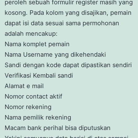
peroleh sebuah formulir register masih yang
kosong. Pada kolom yang disajikan, pemain
dapat isi data sesuai sama permohonan
adalah mencakup:
Nama komplet pemain
Nama Username yang dikehendaki
Sandi dengan kode dapat dipastikan sendiri
Verifikasi Kembali sandi
Alamat e mail
Nomor contact aktif
Nomor rekening
Nama pemilik rekening
Macam bank perihal bisa diputuskan