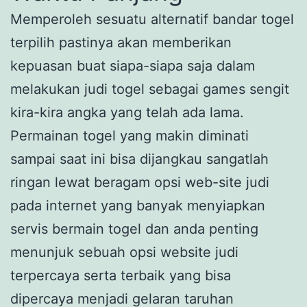
Memperoleh sesuatu alternatif bandar togel
terpilih pastinya akan memberikan
kepuasan buat siapa-siapa saja dalam
melakukan judi togel sebagai games sengit
kira-kira angka yang telah ada lama.
Permainan togel yang makin diminati
sampai saat ini bisa dijangkau sangatlah
ringan lewat beragam opsi web-site judi
pada internet yang banyak menyiapkan
servis bermain togel dan anda penting
menunjuk sebuah opsi website judi
terpercaya serta terbaik yang bisa
dipercaya menjadi gelaran taruhan