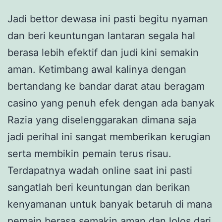
Jadi bettor dewasa ini pasti begitu nyaman
dan beri keuntungan lantaran segala hal
berasa lebih efektif dan judi kini semakin
aman. Ketimbang awal kalinya dengan
bertandang ke bandar darat atau beragam
casino yang penuh efek dengan ada banyak
Razia yang diselenggarakan dimana saja
jadi perihal ini sangat memberikan kerugian
serta membikin pemain terus risau.
Terdapatnya wadah online saat ini pasti
sangatlah beri keuntungan dan berikan
kenyamanan untuk banyak betaruh di mana
pemain berasa semakin aman dan lolos dari