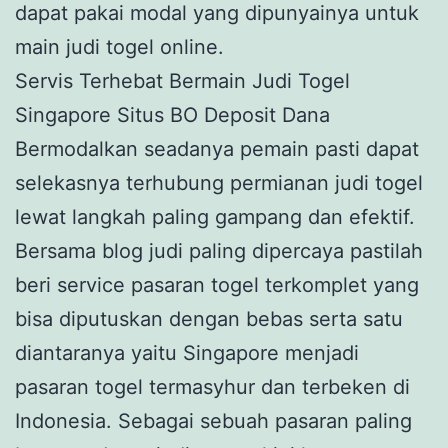
dapat pakai modal yang dipunyainya untuk
main judi togel online.
Servis Terhebat Bermain Judi Togel
Singapore Situs BO Deposit Dana
Bermodalkan seadanya pemain pasti dapat
selekasnya terhubung permianan judi togel
lewat langkah paling gampang dan efektif.
Bersama blog judi paling dipercaya pastilah
beri service pasaran togel terkomplet yang
bisa diputuskan dengan bebas serta satu
diantaranya yaitu Singapore menjadi
pasaran togel termasyhur dan terbeken di
Indonesia. Sebagai sebuah pasaran paling