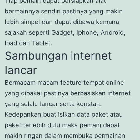
Tiap pemain dapat persiapkan alat
bermainnya sendiri pastinya yang makin
lebih simpel dan dapat dibawa kemana
sajakah seperti Gadget, Iphone, Android,
Ipad dan Tablet.
Sambungan internet
lancar
Bermacam macam feature tempat online
yang dipakai pastinya berbasiskan internet
yang selalu lancar serta konstan.
Kedepankan buat isikan data paket atau
paket terlebih dulu maka pemain dapat
makin ringan dalam membuka permainan