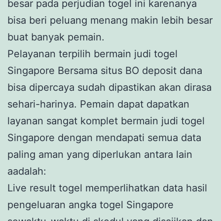
besar pada perjudian togel ini karenanya
bisa beri peluang menang makin lebih besar
buat banyak pemain.
Pelayanan terpilih bermain judi togel
Singapore Bersama situs BO deposit dana
bisa dipercaya sudah dipastikan akan dirasa
sehari-harinya. Pemain dapat dapatkan
layanan sangat komplet bermain judi togel
Singapore dengan mendapati semua data
paling aman yang diperlukan antara lain
aadalah:
Live result togel memperlihatkan data hasil
pengeluaran angka togel Singapore