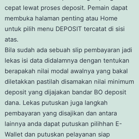
cepat lewat proses deposit. Pemain dapat
membuka halaman penting atau Home
untuk pilih menu DEPOSIT tercatat di sisi
atas.
Bila sudah ada sebuah slip pembayaran jadi
lekas isi data didalamnya dengan tentukan
berapakah nilai modal awalnya yang bakal
diletakkan pastilah disamakan nilai minimum
deposit yang dijajakan bandar BO deposit
dana. Lekas putuskan juga langkah
pembayaran yang disajikan dan antara
lainnya anda dapat putuskan pilihhan E-
Wallet dan putuskan pelayanan siap