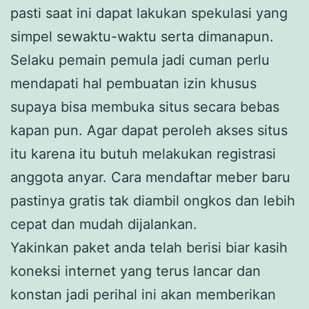
pasti saat ini dapat lakukan spekulasi yang
simpel sewaktu-waktu serta dimanapun.
Selaku pemain pemula jadi cuman perlu
mendapati hal pembuatan izin khusus
supaya bisa membuka situs secara bebas
kapan pun. Agar dapat peroleh akses situs
itu karena itu butuh melakukan registrasi
anggota anyar. Cara mendaftar meber baru
pastinya gratis tak diambil ongkos dan lebih
cepat dan mudah dijalankan.
Yakinkan paket anda telah berisi biar kasih
koneksi internet yang terus lancar dan
konstan jadi perihal ini akan memberikan