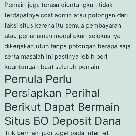
Pemain juga terasa diuntungkan tidak
terdapatnya cost admin atau potongan dari
faksi situs karena itu semua pembayaran
atau penanaman modal akan selekasnya
dikerjakan utuh tanpa potongan berapa saja
serta masalah ini pastinya lebih beri
keuntungan buat seluruh pemain.
Pemula Perlu
Persiapkan Perihal
Berikut Dapat Bermain
Situs BO Deposit Dana
Trik bermain judi togel pada internet