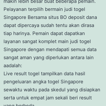
makin lebih besar buat beberapa pemain.
Pelayanan terpilih bermain judi togel
Singapore Bersama situs BO deposit dana
dapat dipercaya sudah tentu akan dirasa
tiap harinya. Pemain dapat dapatkan
layanan sangat komplet main judi togel
Singapore dengan mendapati semua data
sangat aman yang diperlukan antara lain
aadalah:
Live result togel tampilkan data hasil
pengeluaran angka togel Singapore
sewaktu waktu pada skedul yang disiapkan
serta untuk empat jam sekali beri result
yang berbeda.