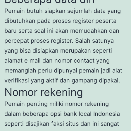
Pemain butuh siapkan sejumlah data yang
dibutuhkan pada proses register peserta
baru serta soal ini akan memudahkan dan
percepat proses register. Salah satunya
yang bisa disiapkan merupakan seperti
alamat e mail dan nomor contact yang
memanglah perlu dipunyai pemain jadi alat
verifikasi yang aktif dan gampang dipakai.
Nomor rekening
Pemain penting miliki nomor rekening
dalam beberapa opsi bank local Indonesia
seperti disajikan faksi situs dan ini sangat