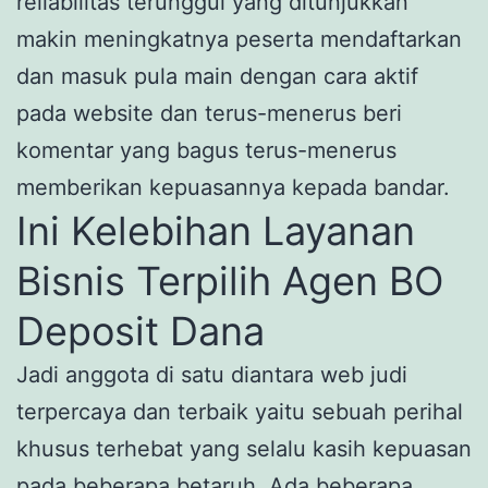
reliabilitas terunggul yang ditunjukkan
makin meningkatnya peserta mendaftarkan
dan masuk pula main dengan cara aktif
pada website dan terus-menerus beri
komentar yang bagus terus-menerus
memberikan kepuasannya kepada bandar.
Ini Kelebihan Layanan
Bisnis Terpilih Agen BO
Deposit Dana
Jadi anggota di satu diantara web judi
terpercaya dan terbaik yaitu sebuah perihal
khusus terhebat yang selalu kasih kepuasan
pada beberapa betaruh. Ada beberapa