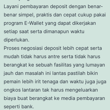
Layani pembayaran deposit dengan benar-
benar simpel, praktis dan cepat cukup pakai
program E-Wallet yang dapat dikerjakan
setiap saat serta dimanapun waktu
diperlukan.
Proses negosiasi deposit lebih cepat serta
mudah tidak harus antre serta tidak harus
berangkat ke sebuah fasilitas yang lumayan
jauh dan masalah ini lantas pastilah bikin
pemain lebih irit tenaga dan waktu juga juga
ongkos lantaran tak harus mengeluarkan
biaya buat berangkat ke media pembayaran
seperti bank.