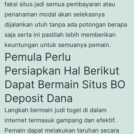
faksi situs jadi semua pembayaran atau
penanaman modal akan selekasnya
dijalankan utuh tanpa ada potongan berapa
saja serta ini pastilah lebih memberikan
keuntungan untuk semuanya pemain.
Pemula Perlu
Persiapkan Hal Berikut
Dapat Bermain Situs BO
Deposit Dana
Langkah bermain judi togel di dalam
internet termasuk gampang dan efektif.
Pemain dapat melakukan taruhan secara