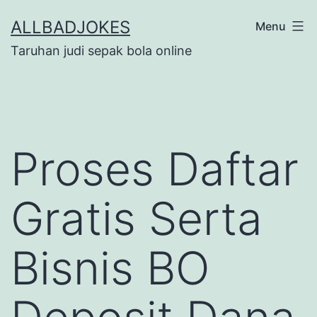
Skip
ALLBADJOKES
Menu
to
Taruhan judi sepak bola online
content
Proses Daftar
Gratis Serta
Bisnis BO