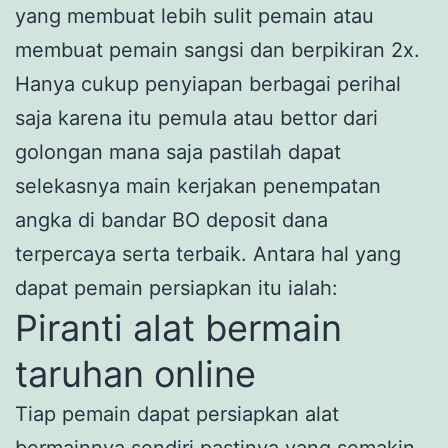
yang membuat lebih sulit pemain atau
membuat pemain sangsi dan berpikiran 2x.
Hanya cukup penyiapan berbagai perihal
saja karena itu pemula atau bettor dari
golongan mana saja pastilah dapat
selekasnya main kerjakan penempatan
angka di bandar BO deposit dana
terpercaya serta terbaik. Antara hal yang
dapat pemain persiapkan itu ialah:
Piranti alat bermain
taruhan online
Tiap pemain dapat persiapkan alat
bermainnya sendiri pastinya yang semakin