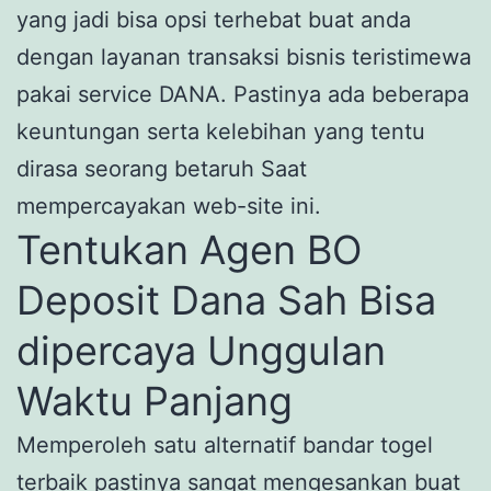
yang jadi bisa opsi terhebat buat anda
dengan layanan transaksi bisnis teristimewa
pakai service DANA. Pastinya ada beberapa
keuntungan serta kelebihan yang tentu
dirasa seorang betaruh Saat
mempercayakan web-site ini.
Tentukan Agen BO
Deposit Dana Sah Bisa
dipercaya Unggulan
Waktu Panjang
Memperoleh satu alternatif bandar togel
terbaik pastinya sangat mengesankan buat