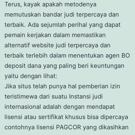
Terus, kayak apakah metodenya
memutuskan bandar judi terpercaya dan
terbaik. Ada sejumlah perihal yang dapat
pemain kerjakan dalam memastikan
alternatif website judi terpercaya dan
terbaik terlebih dalam menentukan agen BO
deposit dana yang paling beri keuntungan
yaitu dengan lihat:
Jika situs telah punya hal pemberian izin
teristimewa dari suatu Instansi judi
internasional adalah dengan mendapat
lisensi atau sertifikat khusus bisa dipercaya
contohnya lisensi PAGCOR yang dikasihkan