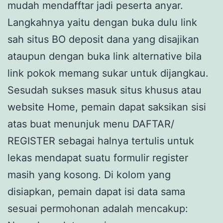
mudah mendafftar jadi peserta anyar.
Langkahnya yaitu dengan buka dulu link
sah situs BO deposit dana yang disajikan
ataupun dengan buka link alternative bila
link pokok memang sukar untuk dijangkau.
Sesudah sukses masuk situs khusus atau
website Home, pemain dapat saksikan sisi
atas buat menunjuk menu DAFTAR/
REGISTER sebagai halnya tertulis untuk
lekas mendapat suatu formulir register
masih yang kosong. Di kolom yang
disiapkan, pemain dapat isi data sama
sesuai permohonan adalah mencakup: