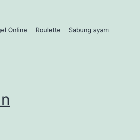
el Online
Roulette
Sabung ayam
an