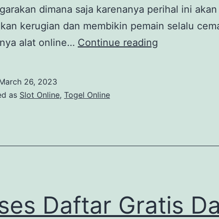
garakan dimana saja karenanya perihal ini akan
kan kerugian dan membikin pemain selalu cem
Sistem
nya alat online…
Continue reading
Daftar
Gratis
March 26, 2023
Dan
ed as
Slot Online
,
Togel Online
Negosiasi
BO
Deposit
Dana
Togel
Singapore
ses Daftar Gratis D
Kuala