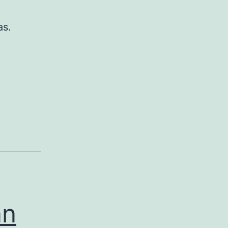
as.
an