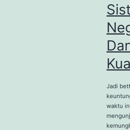
Sis
Neg
Dan
Kua
Jadi bet
keuntung
waktu i
mengunj
kemungk