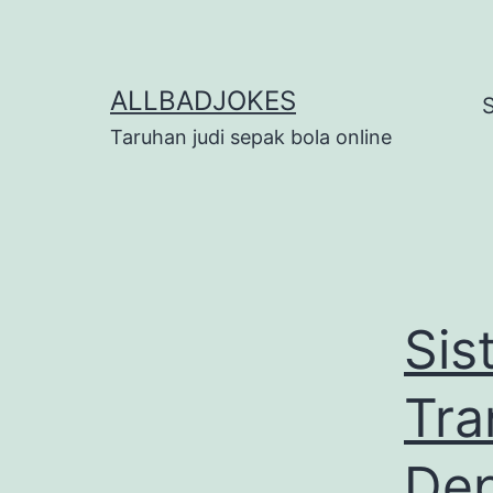
Skip
to
content
ALLBADJOKES
S
Taruhan judi sepak bola online
Sis
Tra
Dep