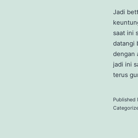
Jadi bet
keuntung
saat ini
datangi 
dengan 
jadi ini
terus g
Published
Categoriz