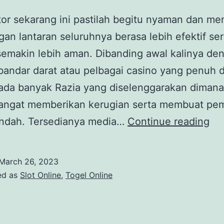
tor sekarang ini pastilah begitu nyaman dan m
an lantaran seluruhnya berasa lebih efektif ser
 semakin lebih aman. Dibanding awal kalinya de
bandar darat atau pelbagai casino yang penuh
ada banyak Razia yang diselenggarakan dimana
 sangat memberikan kerugian serta membuat pe
Pr
undah. Tersedianya media…
Continue reading
Daf
Gra
March 26, 2023
Da
ed as
Slot Online
,
Togel Online
Tra
bis
BO