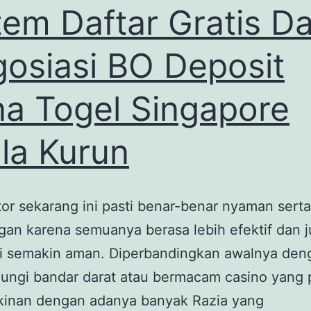
Togel
tem Daftar Gratis D
Singapore
Berau
osiasi BO Deposit
a Togel Singapore
la Kurun
tor sekarang ini pasti benar-benar nyaman serta
an karena semuanya berasa lebih efektif dan j
ni semakin aman. Diperbandingkan awalnya den
ungi bandar darat atau bermacam casino yang
inan dengan adanya banyak Razia yang