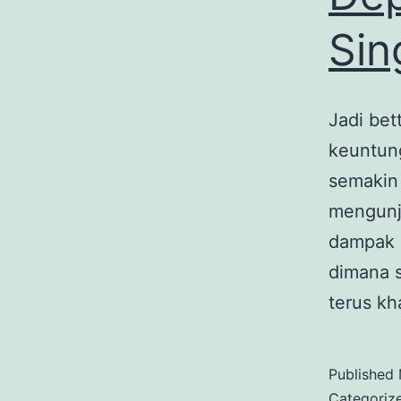
Sin
Jadi bet
keuntung
semakin
mengunj
dampak 
dimana s
terus k
Published
Categoriz