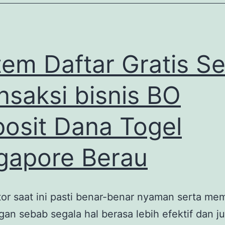
De
Da
To
tem Daftar Gratis Se
Si
Ta
nsaksi bisnis BO
osit Dana Togel
gapore Berau
tor saat ini pasti benar-benar nyaman serta me
an sebab segala hal berasa lebih efektif dan jud