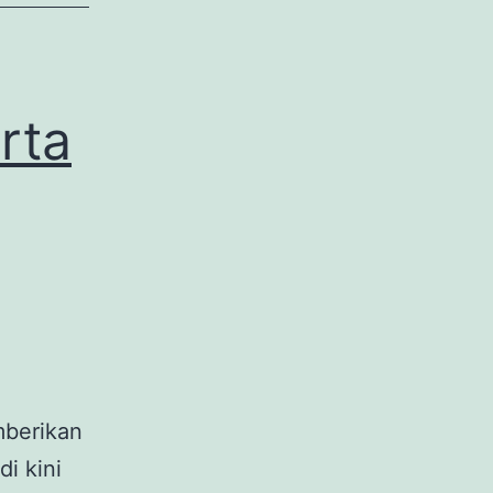
posit
na
gel
rta
ngapore
balong
mberikan
i kini