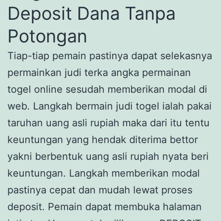
Deposit Dana Tanpa
Potongan
Tiap-tiap pemain pastinya dapat selekasnya
permainkan judi terka angka permainan
togel online sesudah memberikan modal di
web. Langkah bermain judi togel ialah pakai
taruhan uang asli rupiah maka dari itu tentu
keuntungan yang hendak diterima bettor
yakni berbentuk uang asli rupiah nyata beri
keuntungan. Langkah memberikan modal
pastinya cepat dan mudah lewat proses
deposit. Pemain dapat membuka halaman