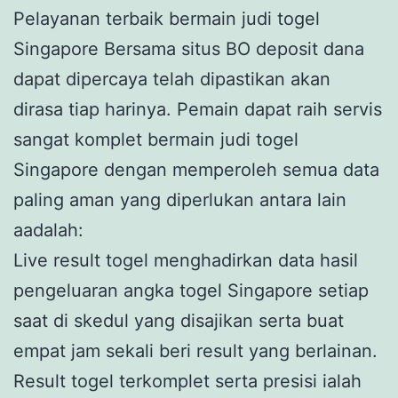
Pelayanan terbaik bermain judi togel
Singapore Bersama situs BO deposit dana
dapat dipercaya telah dipastikan akan
dirasa tiap harinya. Pemain dapat raih servis
sangat komplet bermain judi togel
Singapore dengan memperoleh semua data
paling aman yang diperlukan antara lain
aadalah:
Live result togel menghadirkan data hasil
pengeluaran angka togel Singapore setiap
saat di skedul yang disajikan serta buat
empat jam sekali beri result yang berlainan.
Result togel terkomplet serta presisi ialah