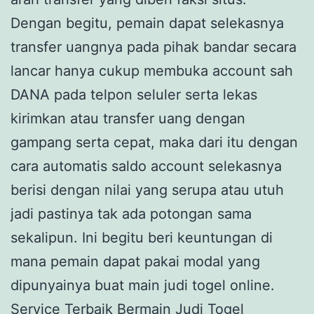
Dengan begitu, pemain dapat selekasnya
transfer uangnya pada pihak bandar secara
lancar hanya cukup membuka account sah
DANA pada telpon seluler serta lekas
kirimkan atau transfer uang dengan
gampang serta cepat, maka dari itu dengan
cara automatis saldo account selekasnya
berisi dengan nilai yang serupa atau utuh
jadi pastinya tak ada potongan sama
sekalipun. Ini begitu beri keuntungan di
mana pemain dapat pakai modal yang
dipunyainya buat main judi togel online.
Service Terbaik Bermain Judi Togel