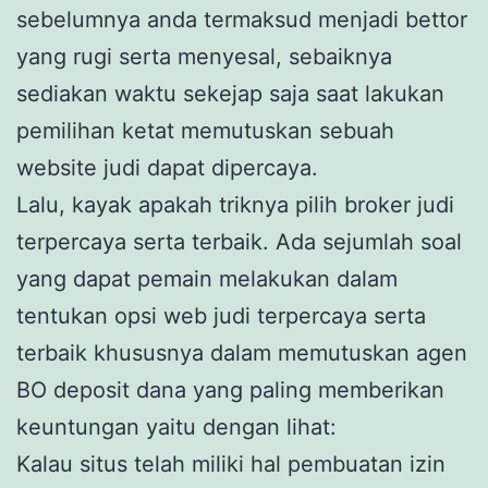
sebelumnya anda termaksud menjadi bettor
yang rugi serta menyesal, sebaiknya
sediakan waktu sekejap saja saat lakukan
pemilihan ketat memutuskan sebuah
website judi dapat dipercaya.
Lalu, kayak apakah triknya pilih broker judi
terpercaya serta terbaik. Ada sejumlah soal
yang dapat pemain melakukan dalam
tentukan opsi web judi terpercaya serta
terbaik khususnya dalam memutuskan agen
BO deposit dana yang paling memberikan
keuntungan yaitu dengan lihat:
Kalau situs telah miliki hal pembuatan izin