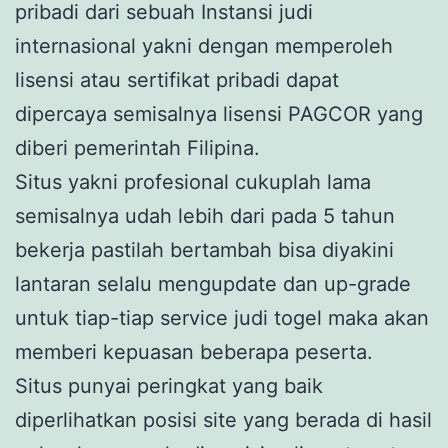
pribadi dari sebuah Instansi judi
internasional yakni dengan memperoleh
lisensi atau sertifikat pribadi dapat
dipercaya semisalnya lisensi PAGCOR yang
diberi pemerintah Filipina.
Situs yakni profesional cukuplah lama
semisalnya udah lebih dari pada 5 tahun
bekerja pastilah bertambah bisa diyakini
lantaran selalu mengupdate dan up-grade
untuk tiap-tiap service judi togel maka akan
memberi kepuasan beberapa peserta.
Situs punyai peringkat yang baik
diperlihatkan posisi site yang berada di hasil