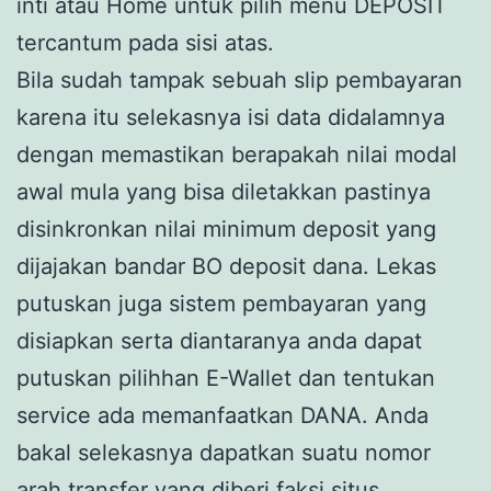
inti atau Home untuk pilih menu DEPOSIT
tercantum pada sisi atas.
Bila sudah tampak sebuah slip pembayaran
karena itu selekasnya isi data didalamnya
dengan memastikan berapakah nilai modal
awal mula yang bisa diletakkan pastinya
disinkronkan nilai minimum deposit yang
dijajakan bandar BO deposit dana. Lekas
putuskan juga sistem pembayaran yang
disiapkan serta diantaranya anda dapat
putuskan pilihhan E-Wallet dan tentukan
service ada memanfaatkan DANA. Anda
bakal selekasnya dapatkan suatu nomor
arah transfer yang diberi faksi situs.