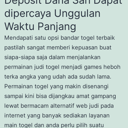
dipercaya Unggulan
Waktu Panjang
Mendapati satu opsi bandar togel terbaik
pastilah sangat memberi kepuasan buat
siapa-siapa saja dalam menjalankan
permainan judi togel menjadi games heboh
terka angka yang udah ada sudah lama.
Permainan togel yang makin disenangi
sampai kini bisa dijangkau amat gampang
lewat bermacam alternatif web judi pada
internet yang banyak sediakan layanan
main togel dan anda perlu pilih suatu