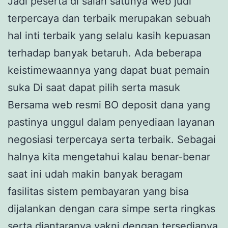
Jadi peserta di salah satunya web judi
terpercaya dan terbaik merupakan sebuah
hal inti terbaik yang selalu kasih kepuasan
terhadap banyak betaruh. Ada beberapa
keistimewaannya yang dapat buat pemain
suka Di saat dapat pilih serta masuk
Bersama web resmi BO deposit dana yang
pastinya unggul dalam penyediaan layanan
negosiasi terpercaya serta terbaik. Sebagai
halnya kita mengetahui kalau benar-benar
saat ini udah makin banyak beragam
fasilitas sistem pembayaran yang bisa
dijalankan dengan cara simpe serta ringkas
serta diantaranya yakni dengan tersedianya