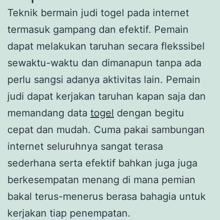
Teknik bermain judi togel pada internet
termasuk gampang dan efektif. Pemain
dapat melakukan taruhan secara flekssibel
sewaktu-waktu dan dimanapun tanpa ada
perlu sangsi adanya aktivitas lain. Pemain
judi dapat kerjakan taruhan kapan saja dan
memandang data
togel
dengan begitu
cepat dan mudah. Cuma pakai sambungan
internet seluruhnya sangat terasa
sederhana serta efektif bahkan juga juga
berkesempatan menang di mana pemian
bakal terus-menerus berasa bahagia untuk
kerjakan tiap penempatan.