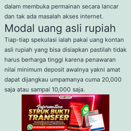
dalam membuka permainan secara lancar
dan tak ada masalah akses internet.
Modal uang asli rupiah
Tiap-tiap spekulasi ialah pakai uang kontan
asli rupiah yang bisa disiapkan pastilah tidak
harus berharga tinggi karena penawaran
nilai minimum deposit awalnya yakni amat
dapat dijangkau umpamanya cuma 20,000
saja atau sampai 10,000 saja.