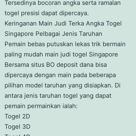
Tersedinya bocoran angka serta ramalan
togel presisi dapat dipercaya.
Keringanan Main Judi Terka Angka Togel
Singapore Pelbagai Jenis Taruhan
Pemain bebas putuskan lekas trik bermain
paling mudah main judi togel Singapore
Bersama situs BO deposit dana bisa
dipercaya dengan main pada beberapa
pilihan model taruhan yang disiapkan. Di
antara jenis taruhan togel yang dapat
pemain permainkan ialah:
Togel 2D
Togel 3D