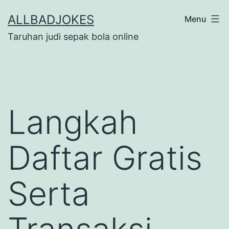
Skip
ALLBADJOKES
Menu
to
Taruhan judi sepak bola online
content
Langkah
Daftar Gratis
Serta