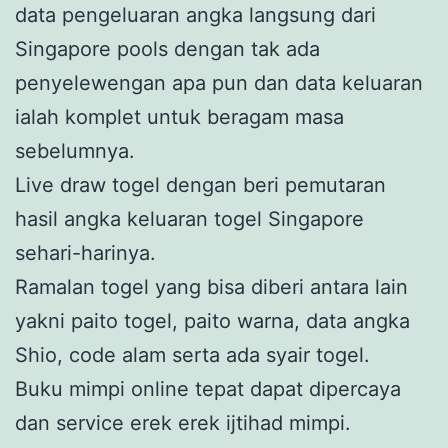
data pengeluaran angka langsung dari
Singapore pools dengan tak ada
penyelewengan apa pun dan data keluaran
ialah komplet untuk beragam masa
sebelumnya.
Live draw togel dengan beri pemutaran
hasil angka keluaran togel Singapore
sehari-harinya.
Ramalan togel yang bisa diberi antara lain
yakni paito togel, paito warna, data angka
Shio, code alam serta ada syair togel.
Buku mimpi online tepat dapat dipercaya
dan service erek erek ijtihad mimpi.