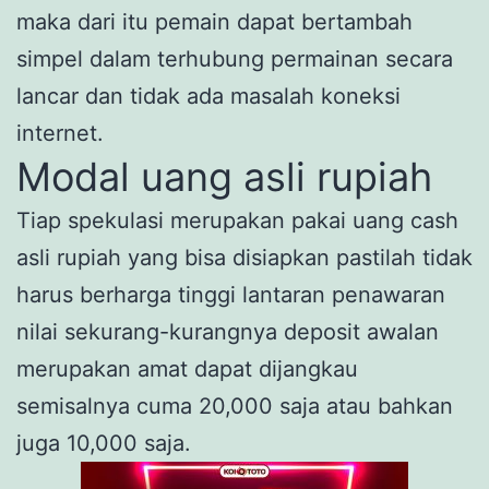
maka dari itu pemain dapat bertambah
simpel dalam terhubung permainan secara
lancar dan tidak ada masalah koneksi
internet.
Modal uang asli rupiah
Tiap spekulasi merupakan pakai uang cash
asli rupiah yang bisa disiapkan pastilah tidak
harus berharga tinggi lantaran penawaran
nilai sekurang-kurangnya deposit awalan
merupakan amat dapat dijangkau
semisalnya cuma 20,000 saja atau bahkan
juga 10,000 saja.