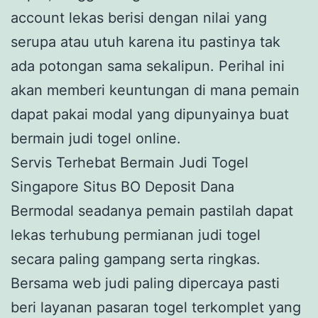
account lekas berisi dengan nilai yang
serupa atau utuh karena itu pastinya tak
ada potongan sama sekalipun. Perihal ini
akan memberi keuntungan di mana pemain
dapat pakai modal yang dipunyainya buat
bermain judi togel online.
Servis Terhebat Bermain Judi Togel
Singapore Situs BO Deposit Dana
Bermodal seadanya pemain pastilah dapat
lekas terhubung permianan judi togel
secara paling gampang serta ringkas.
Bersama web judi paling dipercaya pasti
beri layanan pasaran togel terkomplet yang