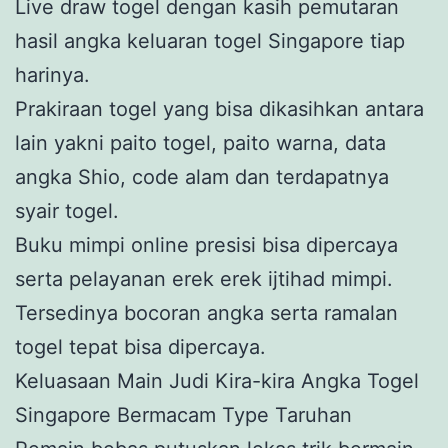
Live draw togel dengan kasih pemutaran
hasil angka keluaran togel Singapore tiap
harinya.
Prakiraan togel yang bisa dikasihkan antara
lain yakni paito togel, paito warna, data
angka Shio, code alam dan terdapatnya
syair togel.
Buku mimpi online presisi bisa dipercaya
serta pelayanan erek erek ijtihad mimpi.
Tersedinya bocoran angka serta ramalan
togel tepat bisa dipercaya.
Keluasaan Main Judi Kira-kira Angka Togel
Singapore Bermacam Type Taruhan