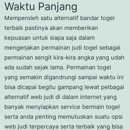
Waktu Panjang
Memperoleh satu alternatif bandar togel
terbaik pastinya akan memberikan
kepuasan untuk siapa saja dalam
mengerjakan permainan judi togel sebagai
permainan sengit kira-kira angka yang udah
ada sudah sejak lama. Permainan togel
yang semakin digandrungi sampai waktu ini
bisa dicapai begitu gampang lewat pelbagai
alternatif web judi di dalam internet yang
banyak menyiapkan service bermain togel
serta anda penting memutuskan suatu opsi
web judi terpercaya serta terbaik yang bisa