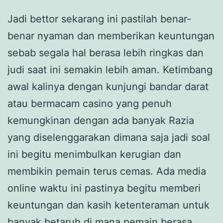
Jadi bettor sekarang ini pastilah benar-
benar nyaman dan memberikan keuntungan
sebab segala hal berasa lebih ringkas dan
judi saat ini semakin lebih aman. Ketimbang
awal kalinya dengan kunjungi bandar darat
atau bermacam casino yang penuh
kemungkinan dengan ada banyak Razia
yang diselenggarakan dimana saja jadi soal
ini begitu menimbulkan kerugian dan
membikin pemain terus cemas. Ada media
online waktu ini pastinya begitu memberi
keuntungan dan kasih ketenteraman untuk
banyak betaruh di mana pemain berasa