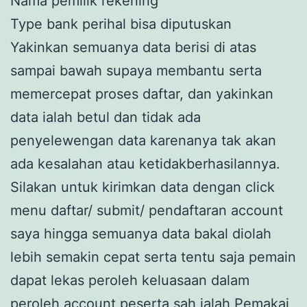
Nama pemilik rekening
Type bank perihal bisa diputuskan
Yakinkan semuanya data berisi di atas
sampai bawah supaya membantu serta
memercepat proses daftar, dan yakinkan
data ialah betul dan tidak ada
penyelewengan data karenanya tak akan
ada kesalahan atau ketidakberhasilannya.
Silakan untuk kirimkan data dengan click
menu daftar/ submit/ pendaftaran account
saya hingga semuanya data bakal diolah
lebih semakin cepat serta tentu saja pemain
dapat lekas peroleh keluasaan dalam
peroleh account peserta sah ialah Pemakai