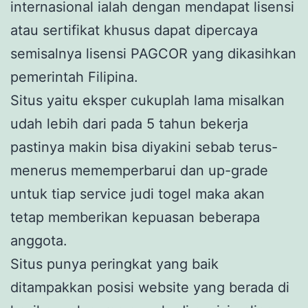
internasional ialah dengan mendapat lisensi
atau sertifikat khusus dapat dipercaya
semisalnya lisensi PAGCOR yang dikasihkan
pemerintah Filipina.
Situs yaitu eksper cukuplah lama misalkan
udah lebih dari pada 5 tahun bekerja
pastinya makin bisa diyakini sebab terus-
menerus mememperbarui dan up-grade
untuk tiap service judi togel maka akan
tetap memberikan kepuasan beberapa
anggota.
Situs punya peringkat yang baik
ditampakkan posisi website yang berada di