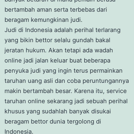
bertambah aman serta terbebas dari
beragam kemungkinan judi.
Judi di Indonesia adalah perihal terlarang
yang bikin bettor selalu gundah bakal
jeratan hukum. Akan tetapi ada wadah
online jadi jalan keluar buat beberapa
penyuka judi yang ingin terus permainkan
taruhan uang asli dan coba peruntungannya
makin bertambah besar. Karena itu, service
taruhan online sekarang jadi sebuah perihal
khusus yang sudahlah banyak disukai
beragam bettor dunia tergolong di
Indonesia.