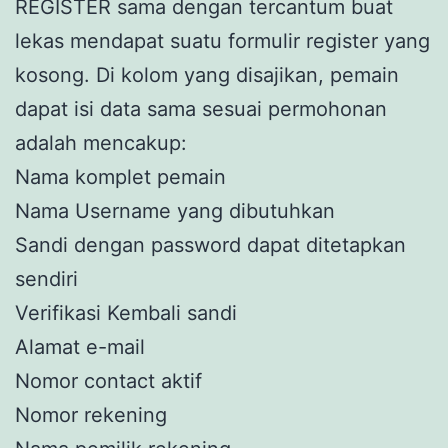
REGISTER sama dengan tercantum buat
lekas mendapat suatu formulir register yang
kosong. Di kolom yang disajikan, pemain
dapat isi data sama sesuai permohonan
adalah mencakup:
Nama komplet pemain
Nama Username yang dibutuhkan
Sandi dengan password dapat ditetapkan
sendiri
Verifikasi Kembali sandi
Alamat e-mail
Nomor contact aktif
Nomor rekening