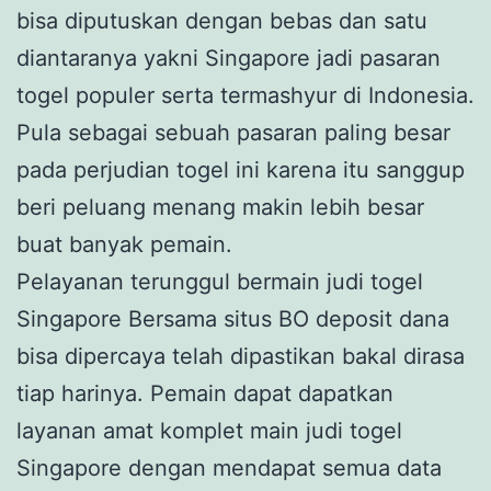
bisa diputuskan dengan bebas dan satu
diantaranya yakni Singapore jadi pasaran
togel populer serta termashyur di Indonesia.
Pula sebagai sebuah pasaran paling besar
pada perjudian togel ini karena itu sanggup
beri peluang menang makin lebih besar
buat banyak pemain.
Pelayanan terunggul bermain judi togel
Singapore Bersama situs BO deposit dana
bisa dipercaya telah dipastikan bakal dirasa
tiap harinya. Pemain dapat dapatkan
layanan amat komplet main judi togel
Singapore dengan mendapat semua data