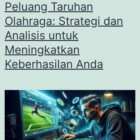
Peluang Taruhan
Olahraga: Strategi dan
Analisis untuk
Meningkatkan
Keberhasilan Anda