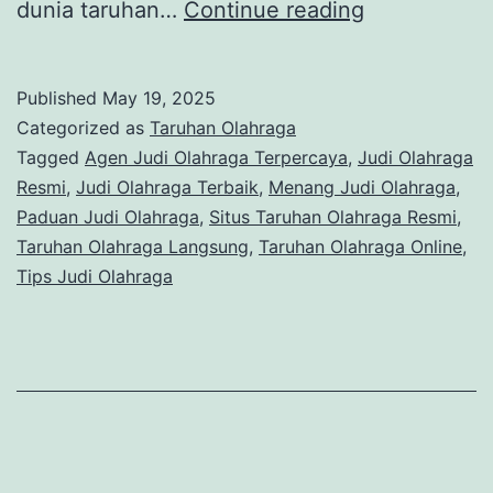
Strategi
dunia taruhan…
Continue reading
Taruhan
Olahraga:
Published
May 19, 2025
Cara
Categorized as
Taruhan Olahraga
Meningkatk
Tagged
Agen Judi Olahraga Terpercaya
,
Judi Olahraga
Resmi
,
Judi Olahraga Terbaik
,
Menang Judi Olahraga
,
Peluang
Paduan Judi Olahraga
,
Situs Taruhan Olahraga Resmi
,
Menang
Taruhan Olahraga Langsung
,
Taruhan Olahraga Online
,
Anda
Tips Judi Olahraga