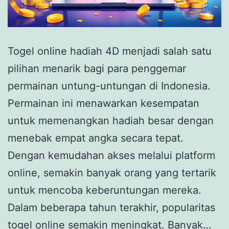
Togel online hadiah 4D menjadi salah satu
pilihan menarik bagi para penggemar
permainan untung-untungan di Indonesia.
Permainan ini menawarkan kesempatan
untuk memenangkan hadiah besar dengan
menebak empat angka secara tepat.
Dengan kemudahan akses melalui platform
online, semakin banyak orang yang tertarik
untuk mencoba keberuntungan mereka.
Dalam beberapa tahun terakhir, popularitas
togel online semakin meningkat. Banyak…