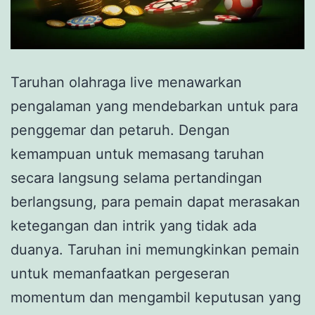
Taruhan olahraga live menawarkan
pengalaman yang mendebarkan untuk para
penggemar dan petaruh. Dengan
kemampuan untuk memasang taruhan
secara langsung selama pertandingan
berlangsung, para pemain dapat merasakan
ketegangan dan intrik yang tidak ada
duanya. Taruhan ini memungkinkan pemain
untuk memanfaatkan pergeseran
momentum dan mengambil keputusan yang