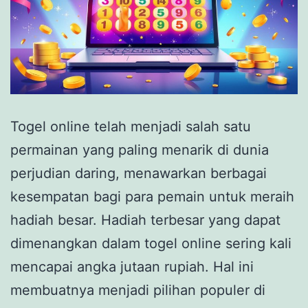
Togel online telah menjadi salah satu
permainan yang paling menarik di dunia
perjudian daring, menawarkan berbagai
kesempatan bagi para pemain untuk meraih
hadiah besar. Hadiah terbesar yang dapat
dimenangkan dalam togel online sering kali
mencapai angka jutaan rupiah. Hal ini
membuatnya menjadi pilihan populer di