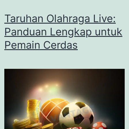
Taruhan Olahraga Live:
Panduan Lengkap untuk
Pemain Cerdas