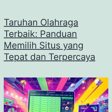
Taruhan Olahraga
Terbaik: Panduan
Memilih Situs yang
Tepat dan Terpercaya