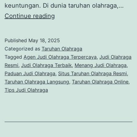
keuntungan. Di dunia taruhan olahraga,…
Peluang
Continue reading
Taruhan
Olahraga:
Published
May 18, 2025
Strategi
Categorized as
Taruhan Olahraga
dan
Tagged
Agen Judi Olahraga Terpercaya
,
Judi Olahraga
Resmi
,
Judi Olahraga Terbaik
,
Menang Judi Olahraga
,
Analisis
Paduan Judi Olahraga
,
Situs Taruhan Olahraga Resmi
,
untuk
Taruhan Olahraga Langsung
,
Taruhan Olahraga Online
,
Meningkatkan
Tips Judi Olahraga
Keberhasilan
Anda