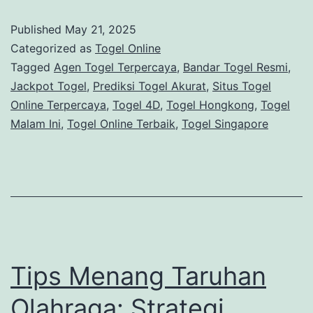
Ce
Published
May 21, 2025
Ba
Categorized as
Togel Online
Ca
Tagged
Agen Togel Terpercaya
,
Bandar Togel Resmi
,
Jackpot Togel
,
Prediksi Togel Akurat
,
Situs Togel
Ef
Online Terpercaya
,
Togel 4D
,
Togel Hongkong
,
Togel
M
Malam Ini
,
Togel Online Terbaik
,
Togel Singapore
d
Me
Ha
Tips Menang Taruhan
Olahraga: Strategi