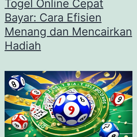
Togel Online Cepat
Bayar: Cara Efisien
Menang dan Mencairkan
Hadiah