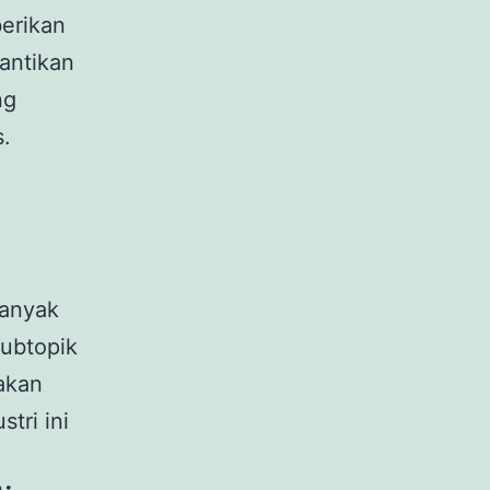
berikan
antikan
ng
.
banyak
ubtopik
akan
tri ini