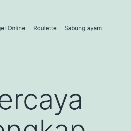
el Online
Roulette
Sabung ayam
percaya
engkap