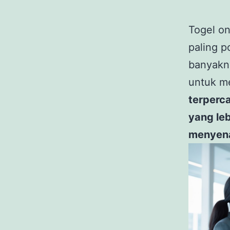
Togel on
paling p
banyakny
untuk m
terperc
yang le
menyena