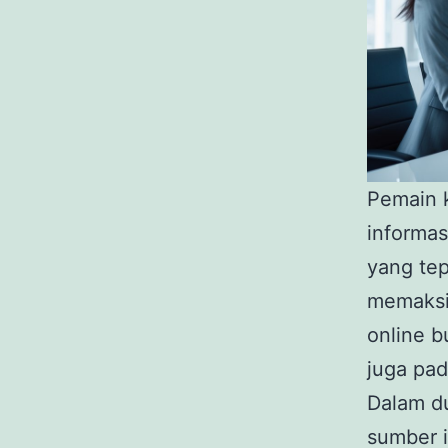
Pemain k
informa
yang tep
memaksi
online 
juga pad
Dalam d
sumber i