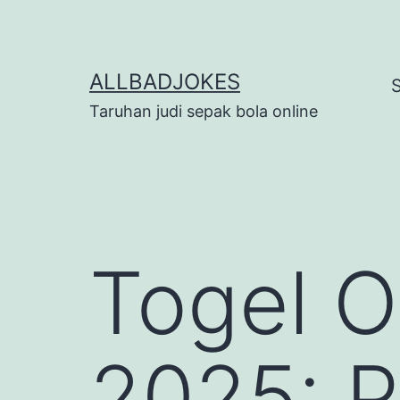
Skip
to
content
ALLBADJOKES
S
Taruhan judi sepak bola online
Togel O
2025: 