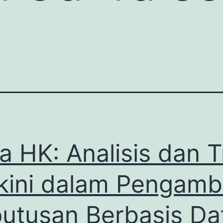
a HK: Analisis dan T
kini dalam Pengamb
utusan Berbasis Da