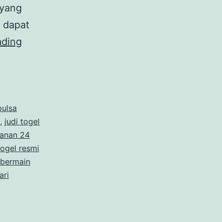
 yang
 dapat
Data
ading
HK:
Analisis
dan
Tren
pulsa
,
judi togel
Terkini
yanan 24
dalam
togel resmi
Pengambilan
 bermain
ari
Keputusan
Berbasis
Data