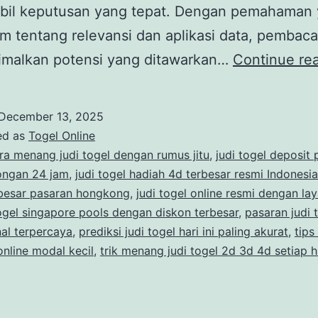
il keputusan yang tepat. Dengan pemahaman
 tentang relevansi dan aplikasi data, pembaca
malkan potensi yang ditawarkan…
Continue re
December 13, 2025
ed as
Togel Online
ra menang judi togel dengan rumus jitu
,
judi togel deposit 
ongan 24 jam
,
judi togel hadiah 4d terbesar resmi Indonesia
rbesar pasaran hongkong
,
judi togel online resmi dengan la
togel singapore pools dengan diskon terbesar
,
pasaran judi 
nal terpercaya
,
prediksi judi togel hari ini paling akurat
,
tips
online modal kecil
,
trik menang judi togel 2d 3d 4d setiap h