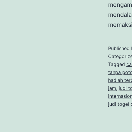
mengamb
mendalam
memaksi
Published
Categoriz
Tagged
ca
tanpa pot
hadiah te
jam
,
judi 
internasio
judi togel 