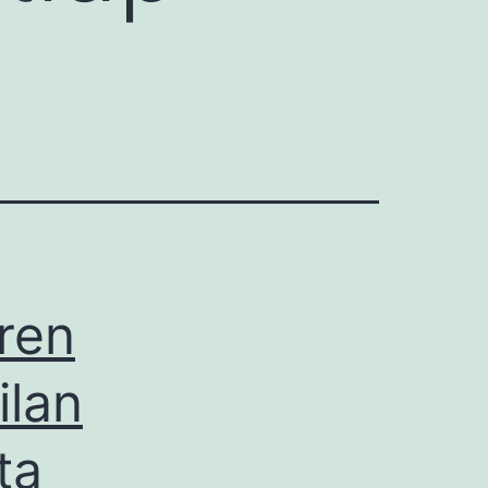
ren
ilan
ta