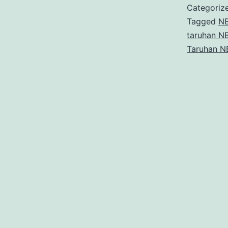
Categoriz
Tagged
NB
taruhan N
Taruhan N