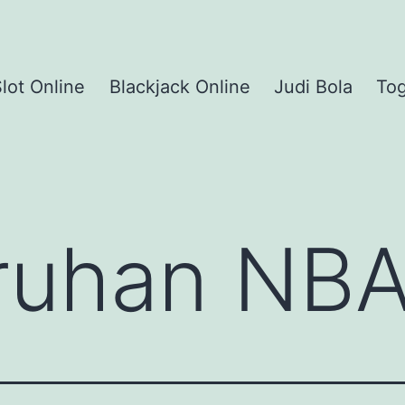
lot Online
Blackjack Online
Judi Bola
Tog
ruhan NBA 