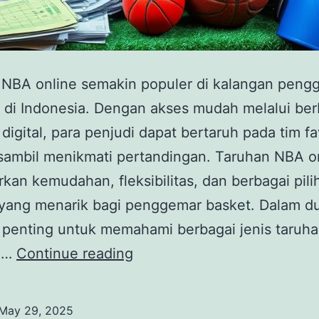
 NBA online semakin populer di kalangan peng
 di Indonesia. Dengan akses mudah melalui ber
 digital, para penjudi dapat bertaruh pada tim fa
sambil menikmati pertandingan. Taruhan NBA o
an kemudahan, fleksibilitas, dan berbagai pili
 yang menarik bagi penggemar basket. Dalam d
 penting untuk memahami berbagai jenis taruh
Taruhan
a.…
Continue reading
NBA
Online:
May 29, 2025