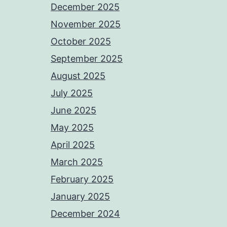
December 2025
November 2025
October 2025
September 2025
August 2025
July 2025
June 2025
May 2025
April 2025
March 2025
February 2025
January 2025
December 2024