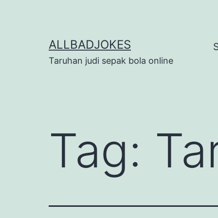
Skip
to
content
ALLBADJOKES
S
Taruhan judi sepak bola online
Tag:
Ta