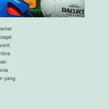
gemar
bagai
vorit
nline
han
unia
an yang