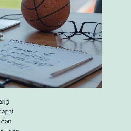
ang
dapat
 dan