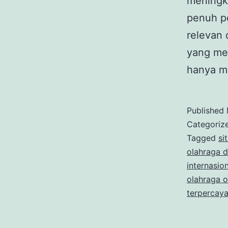
meningk
penuh pe
relevan
yang me
hanya m
Published
Categoriz
Tagged
si
olahraga d
internasio
olahraga o
terpercay