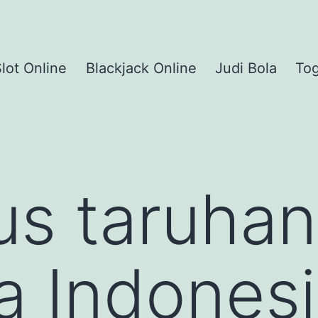
lot Online
Blackjack Online
Judi Bola
Tog
tus taruhan
a Indones