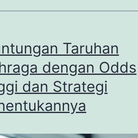
Menin
Keunt
Anda
ntungan Taruhan
hraga dengan Odds
ggi dan Strategi
nentukannya