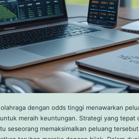
 olahraga dengan odds tinggi menawarkan pelu
untuk meraih keuntungan. Strategi yang tepat 
u seseorang memaksimalkan peluang tersebut