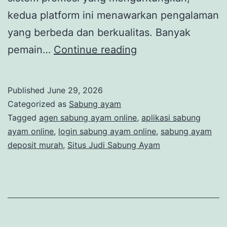
kedua platform ini menawarkan pengalaman
yang berbeda dan berkualitas. Banyak
Mengapa
pemain…
Continue reading
Sabung
Ayam
Published
June 29, 2026
338A
Categorized as
Sabung ayam
dan
Tagged
agen sabung ayam online
,
aplikasi sabung
ayam online
,
login sabung ayam online
,
sabung ayam
SV388
deposit murah
,
Situs Judi Sabung Ayam
Banyak
Dipilih
Pecinta
Judi
Online: