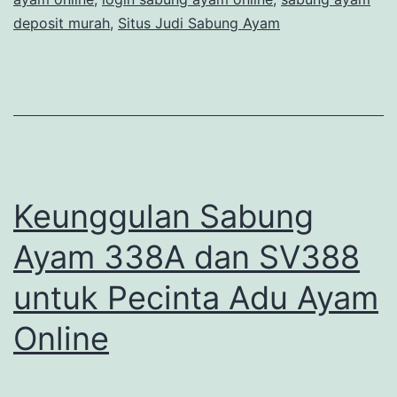
SV388
deposit murah
,
Situs Judi Sabung Ayam
Menjadi
Pilihan
Terbaik
Bettor
Indonesia
Keunggulan Sabung
Ayam 338A dan SV388
untuk Pecinta Adu Ayam
Online