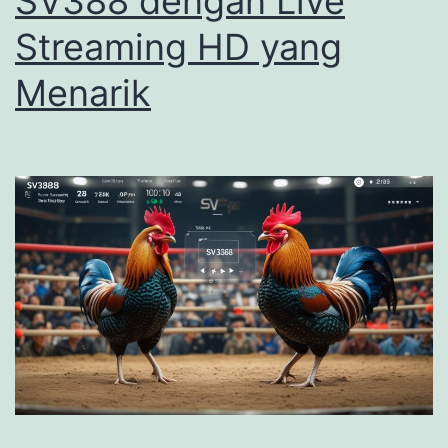
SV388 dengan Live
Streaming HD yang
Menarik