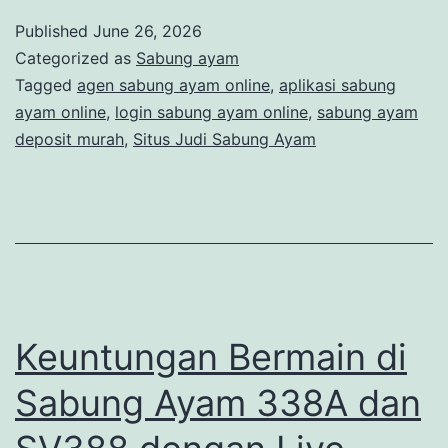
Agen
Published
June 26, 2026
Sabung
Categorized as
Sabung ayam
Ayam
Tagged
agen sabung ayam online
,
aplikasi sabung
ayam online
,
login sabung ayam online
,
sabung ayam
338A
deposit murah
,
Situs Judi Sabung Ayam
&
SV388
yang
Paling
Populer
di
Keuntungan Bermain di
Indonesia
Sabung Ayam 338A dan