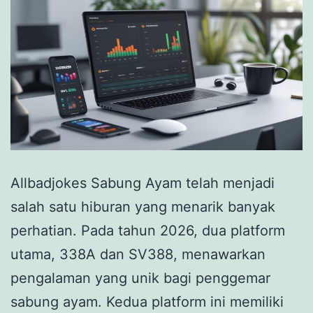
Allbadjokes Sabung Ayam telah menjadi
salah satu hiburan yang menarik banyak
perhatian. Pada tahun 2026, dua platform
utama, 338A dan SV388, menawarkan
pengalaman yang unik bagi penggemar
sabung ayam. Kedua platform ini memiliki