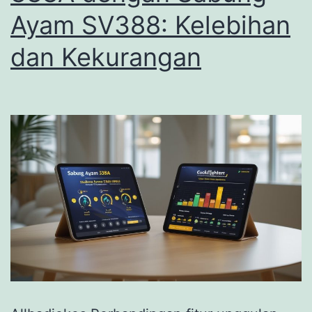
Ayam SV388: Kelebihan
dan Kekurangan