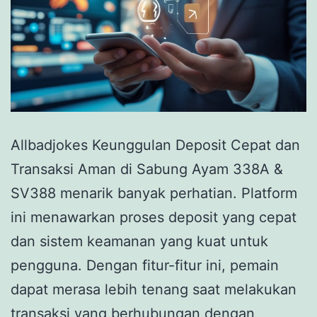
Allbadjokes Keunggulan Deposit Cepat dan
Transaksi Aman di Sabung Ayam 338A &
SV388 menarik banyak perhatian. Platform
ini menawarkan proses deposit yang cepat
dan sistem keamanan yang kuat untuk
pengguna. Dengan fitur-fitur ini, pemain
dapat merasa lebih tenang saat melakukan
transaksi yang berhubungan dengan