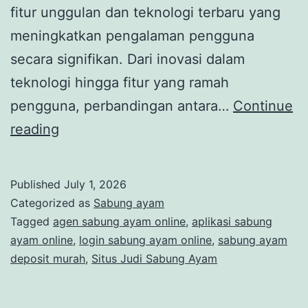
fitur unggulan dan teknologi terbaru yang
meningkatkan pengalaman pengguna
secara signifikan. Dari inovasi dalam
teknologi hingga fitur yang ramah
pengguna, perbandingan antara…
Continue
Review
reading
Lengkap
Keunggulan
Published
July 1, 2026
Sabung
Categorized as
Sabung ayam
Ayam
Tagged
agen sabung ayam online
,
aplikasi sabung
ayam online
,
login sabung ayam online
,
sabung ayam
338A
deposit murah
,
Situs Judi Sabung Ayam
dan
SV388