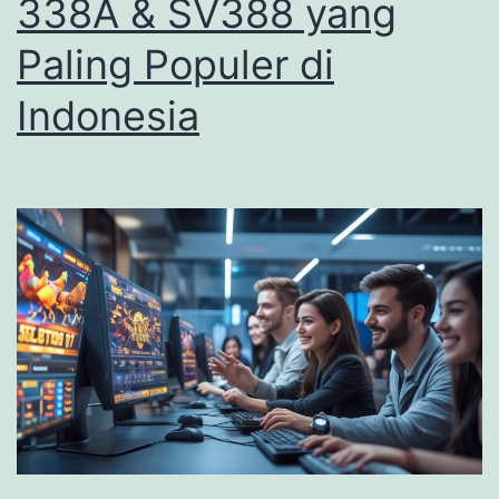
338A & SV388 yang
Paling Populer di
Indonesia