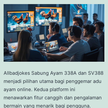
Allbadjokes Sabung Ayam 338A dan SV388
menjadi pilihan utama bagi penggemar adu
ayam online. Kedua platform ini
menawarkan fitur canggih dan pengalaman
bermain yang menarik bagi pengguna.