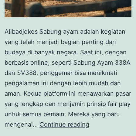
Allbadjokes Sabung ayam adalah kegiatan
yang telah menjadi bagian penting dari
budaya di banyak negara. Saat ini, dengan
berbasis online, seperti Sabung Ayam 338A
dan SV388, penggemar bisa menikmati
pengalaman ini dengan lebih mudah dan
aman. Kedua platform ini menawarkan pasar
yang lengkap dan menjamin prinsip fair play
untuk semua pemain. Mereka yang baru
Sabung
mengenal…
Continue reading
Ayam