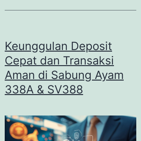
Tahun
2026:
Analisis
Mendalam
Keunggulan Deposit
dan
Perbandingan
Cepat dan Transaksi
Aman di Sabung Ayam
338A & SV388