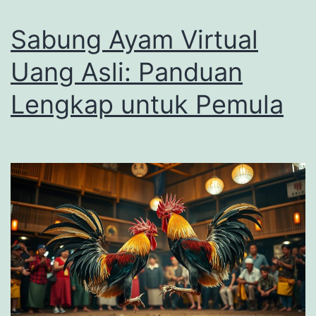
Sabung Ayam Virtual
Uang Asli: Panduan
Lengkap untuk Pemula