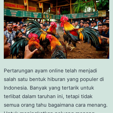
Pertarungan ayam online telah menjadi
salah satu bentuk hiburan yang populer di
Indonesia. Banyak yang tertarik untuk
terlibat dalam taruhan ini, tetapi tidak
semua orang tahu bagaimana cara menang.