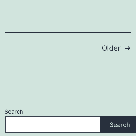
Posts
Older
pagination
Search
Search