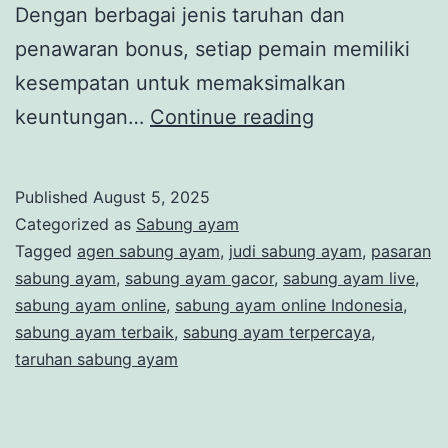
Dengan berbagai jenis taruhan dan
penawaran bonus, setiap pemain memiliki
kesempatan untuk memaksimalkan
Sabung
keuntungan…
Continue reading
Ayam
dengan
Published
August 5, 2025
Bonus
Categorized as
Sabung ayam
Terbesar:
Tagged
agen sabung ayam
,
judi sabung ayam
,
pasaran
sabung ayam
,
sabung ayam gacor
,
sabung ayam live
,
Strategi
sabung ayam online
,
sabung ayam online Indonesia
,
Menang
sabung ayam terbaik
,
sabung ayam terpercaya
,
dan
taruhan sabung ayam
Untung
Maksimal