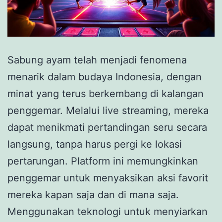
Sabung ayam telah menjadi fenomena
menarik dalam budaya Indonesia, dengan
minat yang terus berkembang di kalangan
penggemar. Melalui live streaming, mereka
dapat menikmati pertandingan seru secara
langsung, tanpa harus pergi ke lokasi
pertarungan. Platform ini memungkinkan
penggemar untuk menyaksikan aksi favorit
mereka kapan saja dan di mana saja.
Menggunakan teknologi untuk menyiarkan