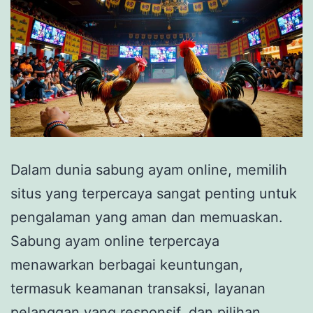
Dalam dunia sabung ayam online, memilih
situs yang terpercaya sangat penting untuk
pengalaman yang aman dan memuaskan.
Sabung ayam online terpercaya
menawarkan berbagai keuntungan,
termasuk keamanan transaksi, layanan
pelanggan yang responsif, dan pilihan