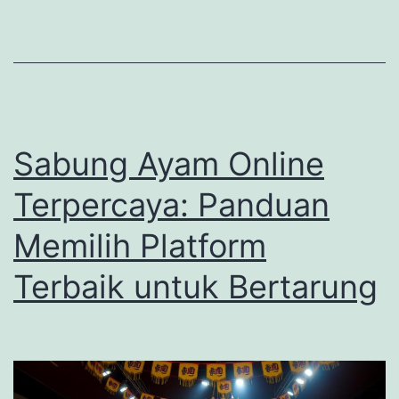
Sabung Ayam Online
Terpercaya: Panduan
Memilih Platform
Terbaik untuk Bertarung