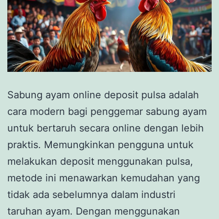
Sabung ayam online deposit pulsa adalah
cara modern bagi penggemar sabung ayam
untuk bertaruh secara online dengan lebih
praktis. Memungkinkan pengguna untuk
melakukan deposit menggunakan pulsa,
metode ini menawarkan kemudahan yang
tidak ada sebelumnya dalam industri
taruhan ayam. Dengan menggunakan