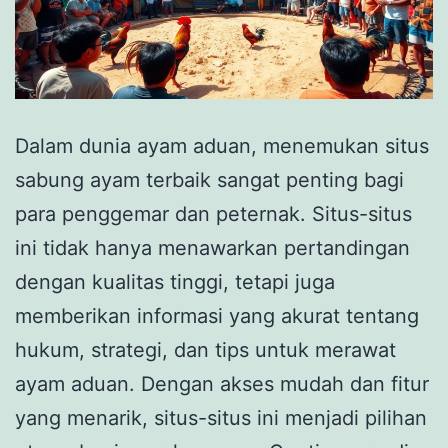
Dalam dunia ayam aduan, menemukan situs
sabung ayam terbaik sangat penting bagi
para penggemar dan peternak. Situs-situs
ini tidak hanya menawarkan pertandingan
dengan kualitas tinggi, tetapi juga
memberikan informasi yang akurat tentang
hukum, strategi, dan tips untuk merawat
ayam aduan. Dengan akses mudah dan fitur
yang menarik, situs-situs ini menjadi pilihan