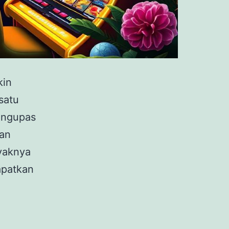
kin
satu
mengupas
ian
yaknya
apatkan
ukan
ne