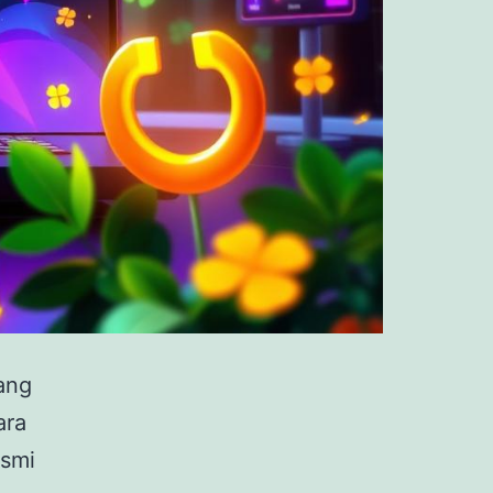
ang
ara
esmi