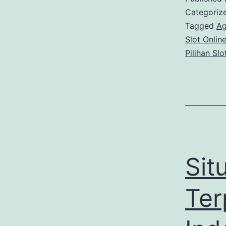
Categoriz
Tagged
Ag
Slot Onlin
Pilihan Sl
Sit
Ter