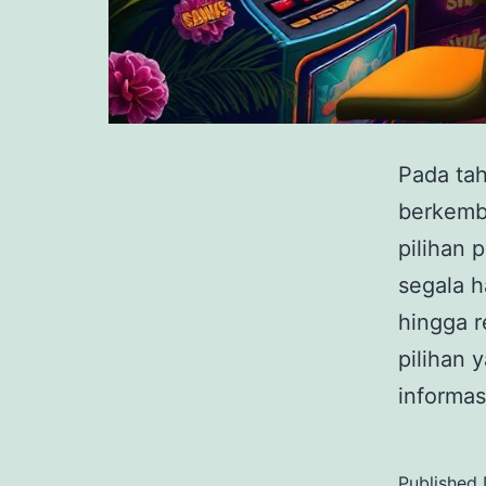
Pada tah
berkemba
pilihan 
segala h
hingga 
pilihan 
informas
Published