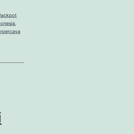
aik
Jackpot
donesia
,
nesia
erpercaya
4
i