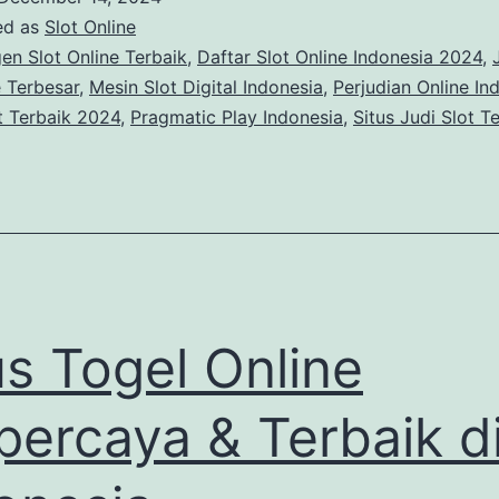
Terb
ed as
Slot Online
di
en Slot Online Terbaik
,
Daftar Slot Online Indonesia 2024
,
e Terbesar
,
Mesin Slot Digital Indonesia
,
Perjudian Online In
Indo
ot Terbaik 2024
,
Pragmatic Play Indonesia
,
Situs Judi Slot T
202
us Togel Online
percaya & Terbaik d