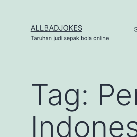
Skip
to
content
ALLBADJOKES
S
Taruhan judi sepak bola online
Tag:
Pe
Indones