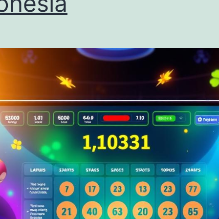
onesia