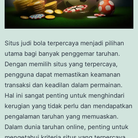
Situs judi bola terpercaya menjadi pilihan
utama bagi banyak penggemar taruhan.
Dengan memilih situs yang terpercaya,
pengguna dapat memastikan keamanan
transaksi dan keadilan dalam permainan.
Hal ini sangat penting untuk menghindari
kerugian yang tidak perlu dan mendapatkan
pengalaman taruhan yang memuaskan.
Dalam dunia taruhan online, penting untuk
mengetahui kriteria situs yang terpercaya.