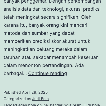
banyak penggemar. Dengan perkembangan
analisis data dan teknologi, akurasi prediksi
telah meningkat secara signifikan. Oleh
karena itu, banyak orang kini mencari
metode dan sumber yang dapat
memberikan prediksi skor akurat untuk
meningkatkan peluang mereka dalam
taruhan atau sekadar menambah keseruan
dalam menonton pertandingan. Ada
Prediksi
berbagai…
Continue reading
Skor
Akurat:
Published
April 29, 2025
Analisis
Categorized as
Judi Bola
Tim
Tagged
agen bola online
,
bandar bola resmi
,
judi bola