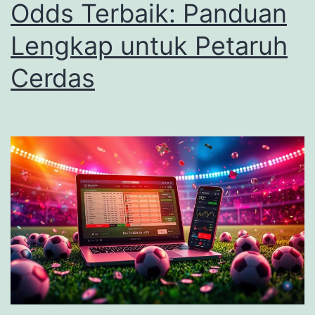
Odds Terbaik: Panduan
Lengkap untuk Petaruh
Cerdas