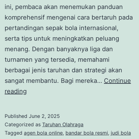
ini, pembaca akan menemukan panduan
komprehensif mengenai cara bertaruh pada
pertandingan sepak bola internasional,
serta tips untuk meningkatkan peluang
menang. Dengan banyaknya liga dan
turnamen yang tersedia, memahami
berbagai jenis taruhan dan strategi akan
sangat membantu. Bagi mereka…
Continue
Taruhan
reading
Sepak
Bola
Published
June 2, 2025
Dunia:
Categorized as
Taruhan Olahraga
Strategi
Tagged
agen bola online
,
bandar bola resmi
,
judi bola