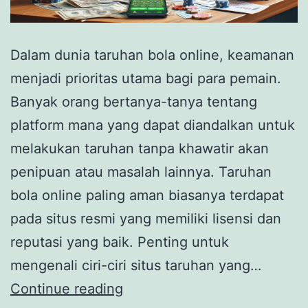
Dalam dunia taruhan bola online, keamanan
menjadi prioritas utama bagi para pemain.
Banyak orang bertanya-tanya tentang
platform mana yang dapat diandalkan untuk
melakukan taruhan tanpa khawatir akan
penipuan atau masalah lainnya. Taruhan
bola online paling aman biasanya terdapat
pada situs resmi yang memiliki lisensi dan
reputasi yang baik. Penting untuk
mengenali ciri-ciri situs taruhan yang…
Taruhan
Continue reading