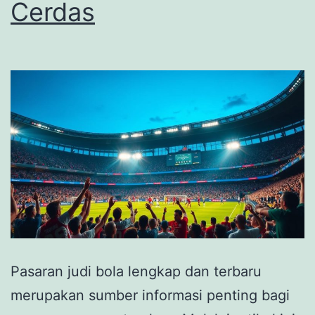
Cerdas
Pasaran judi bola lengkap dan terbaru
merupakan sumber informasi penting bagi