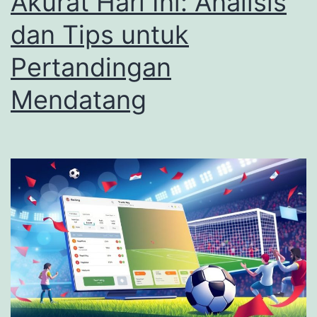
Akurat Hari Ini: Analisis
dan Tips untuk
Pertandingan
Mendatang