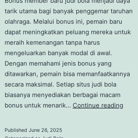
Bonus member baru judi bola menjadi daya
tarik utama bagi banyak penggemar taruhan
olahraga. Melalui bonus ini, pemain baru
dapat meningkatkan peluang mereka untuk
meraih kemenangan tanpa harus
mengeluarkan banyak modal di awal.
Dengan memahami jenis bonus yang
ditawarkan, pemain bisa memanfaatkannya
secara maksimal. Setiap situs judi bola
biasanya menyediakan berbagai macam
Bonu
bonus untuk menarik…
Continue reading
Mem
Baru
Published
June 26, 2025
Judi