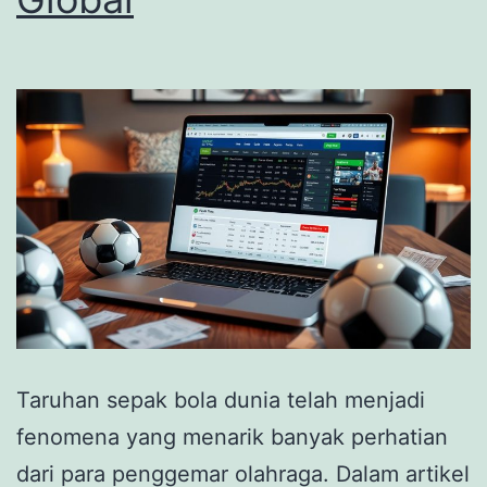
Taruhan sepak bola dunia telah menjadi
fenomena yang menarik banyak perhatian
dari para penggemar olahraga. Dalam artikel