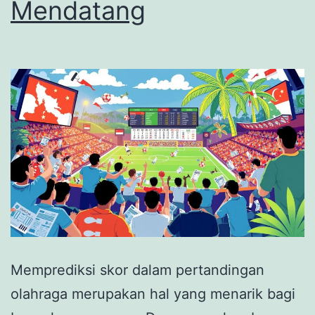
Mendatang
Memprediksi skor dalam pertandingan
olahraga merupakan hal yang menarik bagi