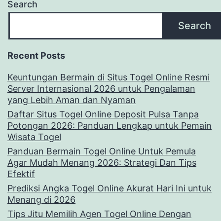
Search
Search
Recent Posts
Keuntungan Bermain di Situs Togel Online Resmi
Server Internasional 2026 untuk Pengalaman
yang Lebih Aman dan Nyaman
Daftar Situs Togel Online Deposit Pulsa Tanpa
Potongan 2026: Panduan Lengkap untuk Pemain
Wisata Togel
Panduan Bermain Togel Online Untuk Pemula
Agar Mudah Menang 2026: Strategi Dan Tips
Efektif
Prediksi Angka Togel Online Akurat Hari Ini untuk
Menang di 2026
Tips Jitu Memilih Agen Togel Online Dengan