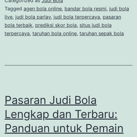
Categorized as
Judi Bola
Bola:
Tagged
agen bola online
,
bandar bola resmi
,
judi bola
live
,
judi bola parlay
,
judi bola terpercaya
,
pasaran
Cara
bola terbaik
,
prediksi skor bola
,
situs judi bola
Maks
terpercaya
,
taruhan bola online
,
taruhan sepak bola
Kese
Anda
Pasaran Judi Bola
Lengkap dan Terbaru:
Panduan untuk Pemain