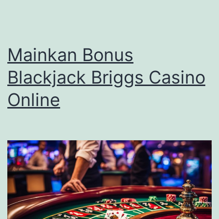
Mainkan Bonus
Blackjack Briggs Casino
Online