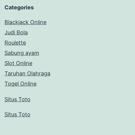
Categories
Blackjack Online
Judi Bola
Roulette
Sabung ayam
Slot Online
Taruhan Olahraga
Togel Online
Situs Toto
Situs Toto