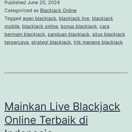
Published
June 20, 2024
Blackjack
Categorized as
Blackjack Online
Online
Tagged
agen blackjack
,
blackjack live
,
blackjack
mobile
,
blackjack online
,
bonus blackjack
,
cara
Aman
bermain blackjack
,
panduan blackjack
,
situs blackjack
terpercaya
,
strategi blackjack
,
trik menang blackjack
Mainkan Live Blackjack
Online Terbaik di