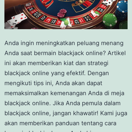
Anda ingin meningkatkan peluang menang
Anda saat bermain blackjack online? Artikel
ini akan memberikan kiat dan strategi
blackjack online yang efektif. Dengan
mengikuti tips ini, Anda akan dapat
memaksimalkan kemenangan Anda di meja
blackjack online. Jika Anda pemula dalam
blackjack online, jangan khawatir! Kami juga
akan memberikan panduan tentang cara