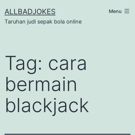
Skip
ALLBADJOKES
Menu
to
Taruhan judi sepak bola online
content
Tag:
cara
bermain
blackjack