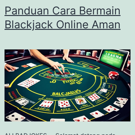
Panduan Cara Bermain
Blackjack Online Aman