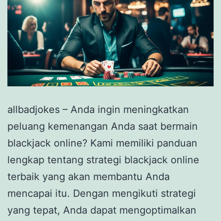
allbadjokes – Anda ingin meningkatkan
peluang kemenangan Anda saat bermain
blackjack online? Kami memiliki panduan
lengkap tentang strategi blackjack online
terbaik yang akan membantu Anda
mencapai itu. Dengan mengikuti strategi
yang tepat, Anda dapat mengoptimalkan