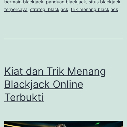
bermain blackjack
,
panduan blackjack
,
situs blackjack
Indonesi
terpercaya
,
strategi blackjack
,
trik menang blackjack
Kiat dan Trik Menang
Blackjack Online
Terbukti