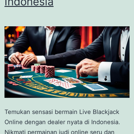
Indonesia
Temukan sensasi bermain Live Blackjack
Online dengan dealer nyata di Indonesia.
Nikmati permainan judi online seru dan