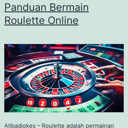
Panduan Bermain
Roulette Online
Allbadjokes – Roulette adalah permainan