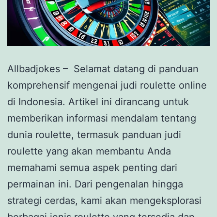
Allbadjokes – Selamat datang di panduan
komprehensif mengenai judi roulette online
di Indonesia. Artikel ini dirancang untuk
memberikan informasi mendalam tentang
dunia roulette, termasuk panduan judi
roulette yang akan membantu Anda
memahami semua aspek penting dari
permainan ini. Dari pengenalan hingga
strategi cerdas, kami akan mengeksplorasi
berbagai jenis roulette yang tersedia dan