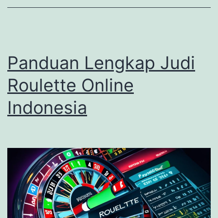
Panduan Lengkap Judi
Roulette Online
Indonesia