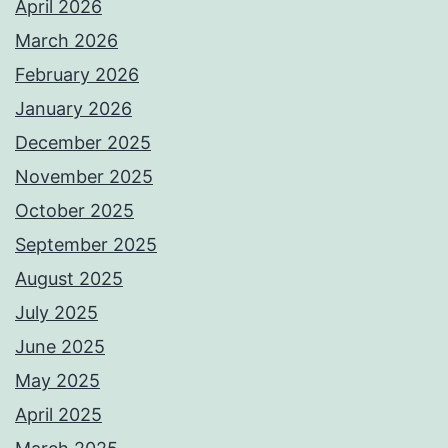
April 2026
March 2026
February 2026
January 2026
December 2025
November 2025
October 2025
September 2025
August 2025
July 2025
June 2025
May 2025
April 2025