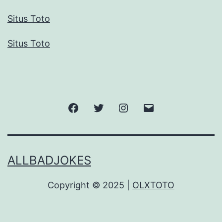
Situs Toto
Situs Toto
Facebook
Twitter
Instagram
Email
ALLBADJOKES
Copyright © 2025 |
OLXTOTO