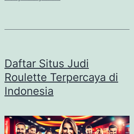
Daftar Situs Judi
Roulette Terpercaya di
Indonesia