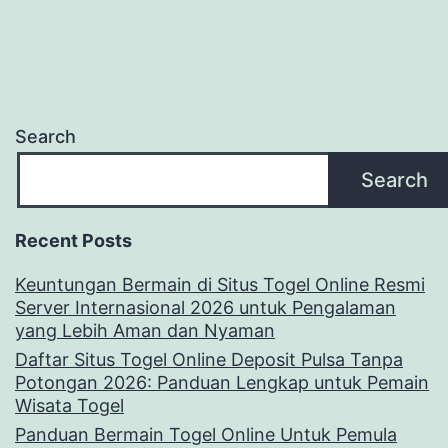
Search
Search
Recent Posts
Keuntungan Bermain di Situs Togel Online Resmi
Server Internasional 2026 untuk Pengalaman
yang Lebih Aman dan Nyaman
Daftar Situs Togel Online Deposit Pulsa Tanpa
Potongan 2026: Panduan Lengkap untuk Pemain
Wisata Togel
Panduan Bermain Togel Online Untuk Pemula