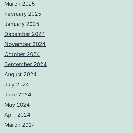
March 2025
February 2025
January 2025
December 2024
November 2024
October 2024
September 2024
August 2024
July 2024
June 2024
May 2024
April 2024
March 2024