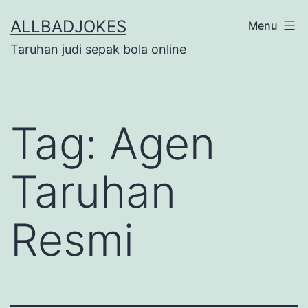
Skip
ALLBADJOKES
Menu
to
Taruhan judi sepak bola online
content
Tag:
Agen
Taruhan
Resmi