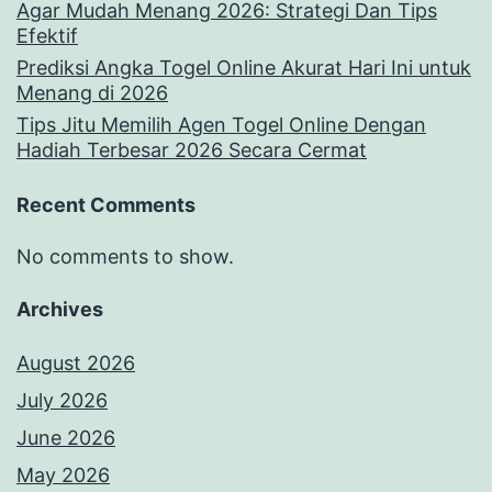
Agar Mudah Menang 2026: Strategi Dan Tips
Efektif
Prediksi Angka Togel Online Akurat Hari Ini untuk
Menang di 2026
Tips Jitu Memilih Agen Togel Online Dengan
Hadiah Terbesar 2026 Secara Cermat
Recent Comments
No comments to show.
Archives
August 2026
July 2026
June 2026
May 2026