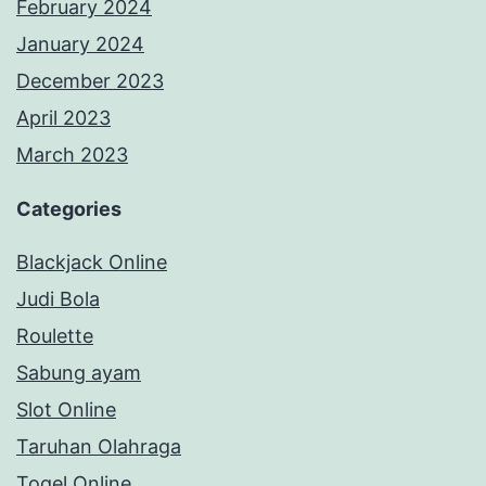
February 2024
January 2024
December 2023
April 2023
March 2023
Categories
Blackjack Online
Judi Bola
Roulette
Sabung ayam
Slot Online
Taruhan Olahraga
Togel Online