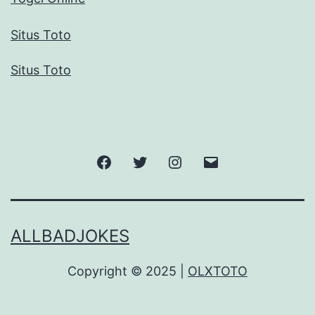
Situs Toto
Situs Toto
Facebook
Twitter
Instagram
Email
ALLBADJOKES
Copyright © 2025 |
OLXTOTO