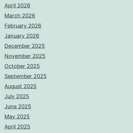
April 2026
March 2026
February 2026
January 2026
December 2025
November 2025
October 2025
September 2025
August 2025
July 2025
June 2025
May 2025
April 2025