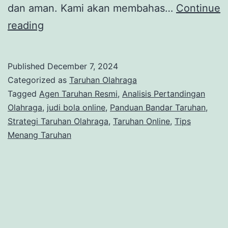
dan aman. Kami akan membahas…
Continue
Panduan
reading
Lengkap
Bandar
Published
December 7, 2024
Taruhan
Categorized as
Taruhan Olahraga
Olahraga
Tagged
Agen Taruhan Resmi
,
Analisis Pertandingan
Olahraga
,
judi bola online
,
Panduan Bandar Taruhan
,
Online
Strategi Taruhan Olahraga
,
Taruhan Online
,
Tips
Menang Taruhan