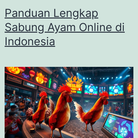
Panduan Lengkap
Sabung Ayam Online di
Indonesia