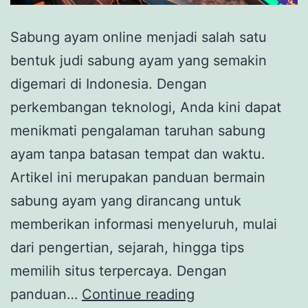
Sabung ayam online menjadi salah satu
bentuk judi sabung ayam yang semakin
digemari di Indonesia. Dengan
perkembangan teknologi, Anda kini dapat
menikmati pengalaman taruhan sabung
ayam tanpa batasan tempat dan waktu.
Artikel ini merupakan panduan bermain
sabung ayam yang dirancang untuk
memberikan informasi menyeluruh, mulai
dari pengertian, sejarah, hingga tips
memilih situs terpercaya. Dengan
Panduan
panduan…
Continue reading