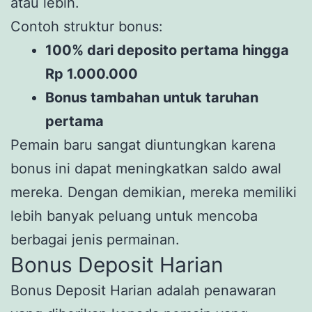
atau lebih.
Contoh struktur bonus:
100% dari deposito pertama hingga
Rp 1.000.000
Bonus tambahan untuk taruhan
pertama
Pemain baru sangat diuntungkan karena
bonus ini dapat meningkatkan saldo awal
mereka. Dengan demikian, mereka memiliki
lebih banyak peluang untuk mencoba
berbagai jenis permainan.
Bonus Deposit Harian
Bonus Deposit Harian adalah penawaran