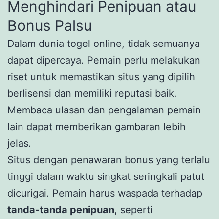
Menghindari Penipuan atau
Bonus Palsu
Dalam dunia togel online, tidak semuanya
dapat dipercaya. Pemain perlu melakukan
riset untuk memastikan situs yang dipilih
berlisensi dan memiliki reputasi baik.
Membaca ulasan dan pengalaman pemain
lain dapat memberikan gambaran lebih
jelas.
Situs dengan penawaran bonus yang terlalu
tinggi dalam waktu singkat seringkali patut
dicurigai. Pemain harus waspada terhadap
tanda-tanda penipuan
, seperti