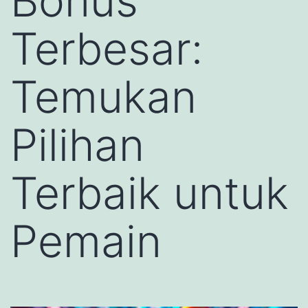
Bonus
Terbesar:
Temukan
Pilihan
Terbaik untuk
Pemain