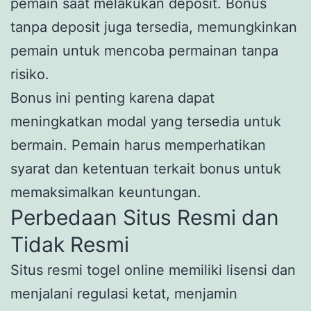
pemain saat melakukan deposit. Bonus
tanpa deposit juga tersedia, memungkinkan
pemain untuk mencoba permainan tanpa
risiko.
Bonus ini penting karena dapat
meningkatkan modal yang tersedia untuk
bermain. Pemain harus memperhatikan
syarat dan ketentuan terkait bonus untuk
memaksimalkan keuntungan.
Perbedaan Situs Resmi dan
Tidak Resmi
Situs resmi togel online memiliki lisensi dan
menjalani regulasi ketat, menjamin