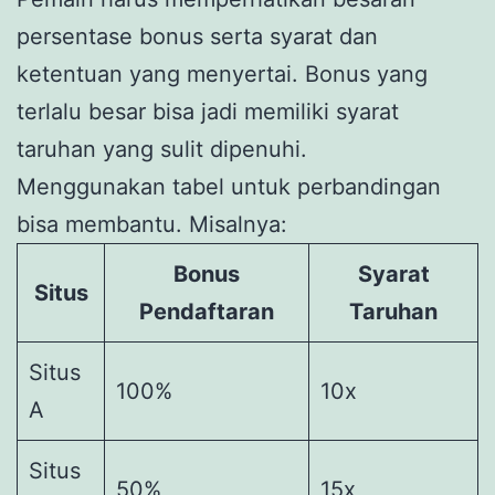
persentase bonus serta syarat dan
ketentuan yang menyertai. Bonus yang
terlalu besar bisa jadi memiliki syarat
taruhan yang sulit dipenuhi.
Menggunakan tabel untuk perbandingan
bisa membantu. Misalnya:
Bonus
Syarat
Situs
Pendaftaran
Taruhan
Situs
100%
10x
A
Situs
50%
15x