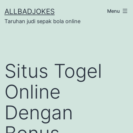
Skip
ALLBADJOKES
Menu
to
Taruhan judi sepak bola online
content
Situs Togel
Online
Dengan