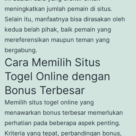
meningkatkan jumlah pemain di situs.
Selain itu, manfaatnya bisa dirasakan oleh
kedua belah pihak, baik pemain yang
mereferensikan maupun teman yang
bergabung.
Cara Memilih Situs
Togel Online dengan
Bonus Terbesar
Memilih situs togel online yang
menawarkan bonus terbesar memerlukan
perhatian pada beberapa aspek penting.
Kriteria yang tepat, perbandingan bonus,