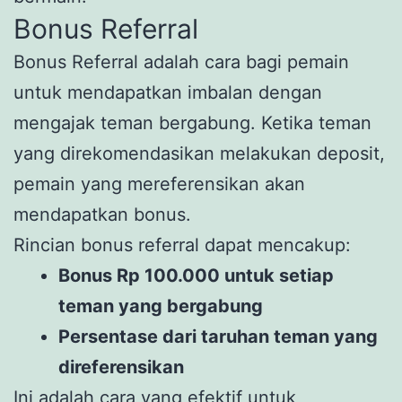
Bonus Referral
Bonus Referral adalah cara bagi pemain
untuk mendapatkan imbalan dengan
mengajak teman bergabung. Ketika teman
yang direkomendasikan melakukan deposit,
pemain yang mereferensikan akan
mendapatkan bonus.
Rincian bonus referral dapat mencakup:
Bonus Rp 100.000 untuk setiap
teman yang bergabung
Persentase dari taruhan teman yang
direferensikan
Ini adalah cara yang efektif untuk