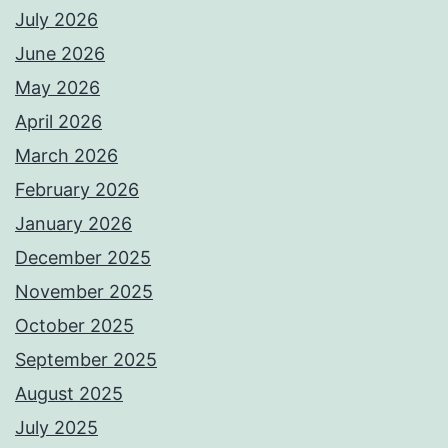
July 2026
June 2026
May 2026
April 2026
March 2026
February 2026
January 2026
December 2025
November 2025
October 2025
September 2025
August 2025
July 2025