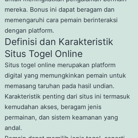
mereka. Bonus ini dapat beragam dan
memengaruhi cara pemain berinteraksi
dengan platform.
Definisi dan Karakteristik
Situs Togel Online
Situs togel online merupakan platform
digital yang memungkinkan pemain untuk
memasang taruhan pada hasil undian.
Karakteristik penting dari situs ini termasuk
kemudahan akses, beragam jenis
permainan, dan sistem keamanan yang
andal.