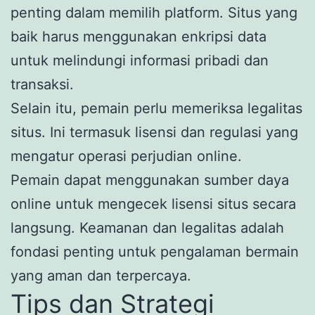
penting dalam memilih platform. Situs yang
baik harus menggunakan enkripsi data
untuk melindungi informasi pribadi dan
transaksi.
Selain itu, pemain perlu memeriksa legalitas
situs. Ini termasuk lisensi dan regulasi yang
mengatur operasi perjudian online.
Pemain dapat menggunakan sumber daya
online untuk mengecek lisensi situs secara
langsung. Keamanan dan legalitas adalah
fondasi penting untuk pengalaman bermain
yang aman dan terpercaya.
Tips dan Strategi