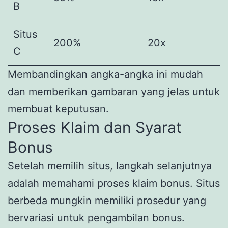
B
Situs
200%
20x
C
Membandingkan angka-angka ini mudah
dan memberikan gambaran yang jelas untuk
membuat keputusan.
Proses Klaim dan Syarat
Bonus
Setelah memilih situs, langkah selanjutnya
adalah memahami proses klaim bonus. Situs
berbeda mungkin memiliki prosedur yang
bervariasi untuk pengambilan bonus.