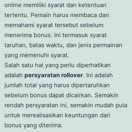
online memiliki syarat dan ketentuan
tertentu. Pemain harus membaca dan
memahami syarat tersebut sebelum
menerima bonus. Ini termasuk syarat
taruhan, batas waktu, dan jenis permainan
yang memenuhi syarat.
Salah satu hal yang perlu diperhatikan
adalah
persyaratan rollover
. Ini adalah
jumlah total yang harus dipertaruhkan
sebelum bonus dapat dicairkan. Semakin
rendah persyaratan ini, semakin mudah pula
untuk merealisasikan keuntungan dari
bonus yang diterima.