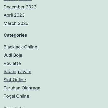
December 2023
April 2023
March 2023
Categories
Blackjack Online
Judi Bola
Roulette
Sabung ayam
Slot Online
Taruhan Olahraga
Togel Online