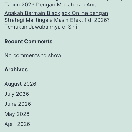
Tahun 2026 Dengan Mudah dan Aman
Apakah Bermain Blackjack Online dengan
Strategi Martingale Masih Efektif di 2026?
Temukan Jawabannya di Sini
Recent Comments
No comments to show.
Archives
August 2026
July 2026
June 2026
May 2026
April 2026