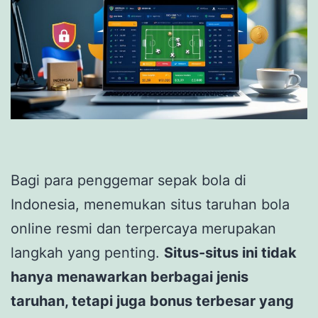
Bagi para penggemar sepak bola di
Indonesia, menemukan situs taruhan bola
online resmi dan terpercaya merupakan
langkah yang penting.
Situs-situs ini tidak
hanya menawarkan berbagai jenis
taruhan, tetapi juga bonus terbesar yang