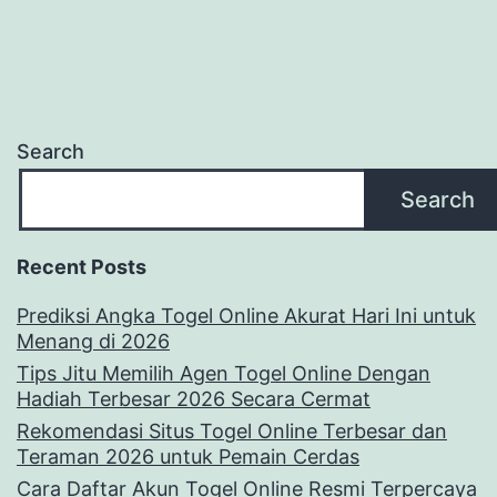
Search
Search
Recent Posts
Prediksi Angka Togel Online Akurat Hari Ini untuk
Menang di 2026
Tips Jitu Memilih Agen Togel Online Dengan
Hadiah Terbesar 2026 Secara Cermat
Rekomendasi Situs Togel Online Terbesar dan
Teraman 2026 untuk Pemain Cerdas
Cara Daftar Akun Togel Online Resmi Terpercaya