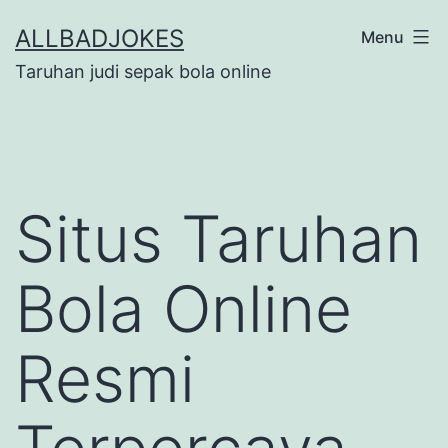
Skip
ALLBADJOKES
Menu
to
Taruhan judi sepak bola online
content
Situs Taruhan
Bola Online
Resmi