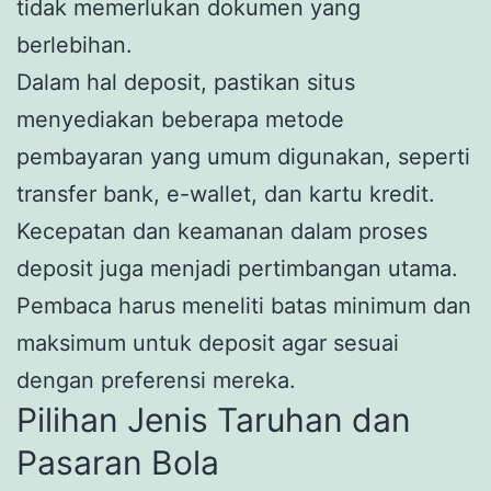
tidak memerlukan dokumen yang
berlebihan.
Dalam hal deposit, pastikan situs
menyediakan beberapa metode
pembayaran yang umum digunakan, seperti
transfer bank, e-wallet, dan kartu kredit.
Kecepatan dan keamanan dalam proses
deposit juga menjadi pertimbangan utama.
Pembaca harus meneliti batas minimum dan
maksimum untuk deposit agar sesuai
dengan preferensi mereka.
Pilihan Jenis Taruhan dan
Pasaran Bola