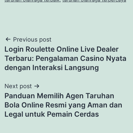
Post
Previous post
Login Roulette Online Live Dealer
navigation
Terbaru: Pengalaman Casino Nyata
dengan Interaksi Langsung
Next post
Panduan Memilih Agen Taruhan
Bola Online Resmi yang Aman dan
Legal untuk Pemain Cerdas