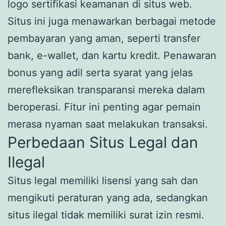
logo sertifikasi keamanan di situs web.
Situs ini juga menawarkan berbagai metode
pembayaran yang aman, seperti transfer
bank, e-wallet, dan kartu kredit. Penawaran
bonus yang adil serta syarat yang jelas
merefleksikan transparansi mereka dalam
beroperasi. Fitur ini penting agar pemain
merasa nyaman saat melakukan transaksi.
Perbedaan Situs Legal dan
Ilegal
Situs legal memiliki lisensi yang sah dan
mengikuti peraturan yang ada, sedangkan
situs ilegal tidak memiliki surat izin resmi.