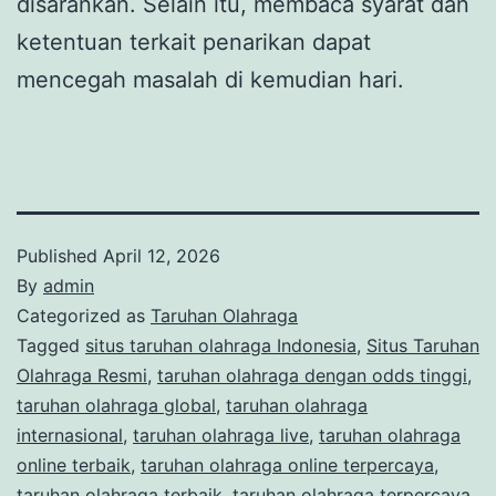
disarankan. Selain itu, membaca syarat dan
ketentuan terkait penarikan dapat
mencegah masalah di kemudian hari.
Published
April 12, 2026
By
admin
Categorized as
Taruhan Olahraga
Tagged
situs taruhan olahraga Indonesia
,
Situs Taruhan
Olahraga Resmi
,
taruhan olahraga dengan odds tinggi
,
taruhan olahraga global
,
taruhan olahraga
internasional
,
taruhan olahraga live
,
taruhan olahraga
online terbaik
,
taruhan olahraga online terpercaya
,
taruhan olahraga terbaik
,
taruhan olahraga terpercaya